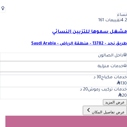
نساء
4.2
تقييمات 161
مشغل سموها للتزيين النسائي
طريق نجد - 13782 - منطقة الرياض - Saudi Arabia
داخل الصالون
خدمات منزلية
خدمات مكياج
30
د
130
خدمات تركيب رموش
20
د
20
عرض المزيد
عرض تفاصيل المكان