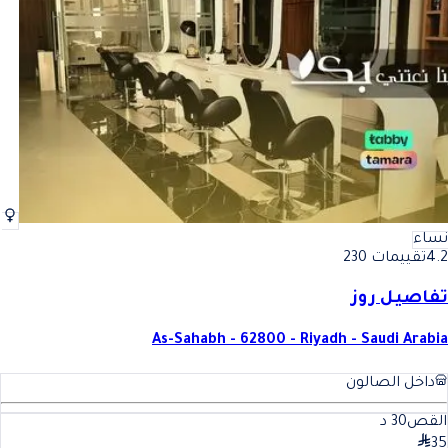
مشاغل وصالونات تجميل في الربوة - الرياض للحجز أونلاين
شاغل وصالونات تجميل في الربوة
نساء
4.2
تقييمات 230
تفاصيل روز
As-Sahabh - 62800 - Riyadh - Saudi Arabia
داخل الصالون
القص
30
د
35