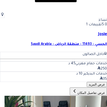
نساء
5.0
تقييمات 1
Josie
الحسي - 11493 - منطقة الرياض - Saudi Arabia
داخل الصالون
خدمات حمام مغربي
45
د
250
خدمات البديكير
10
د
35
عرض المزيد
عرض تفاصيل المكان