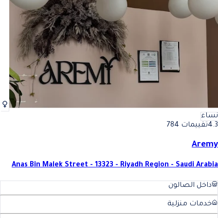
نساء
4.3
تقييمات 784
Aremy
Anas Bin Malek Street - 13323 - Riyadh Region - Saudi Arabia
داخل الصالون
خدمات منزلية