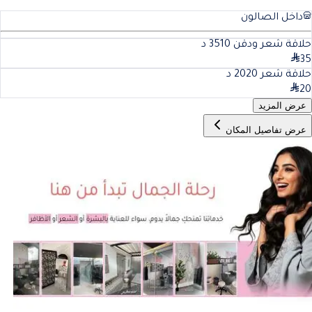
داخل الصالون
حلاقة شعر ودقن 35
10
د
35
حلاقة شعر 20
20
د
20
عرض المزيد
عرض تفاصيل المكان