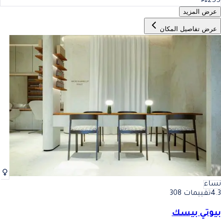
255
عرض المزيد
عرض تفاصيل المكان
نساء
4.3
تقييمات 308
بيوتي بيسك