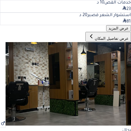
خدمات القص
10
د
23
استشوار الشعر قصير
20
د
81
عرض المزيد
عرض تفاصيل المكان
رجال