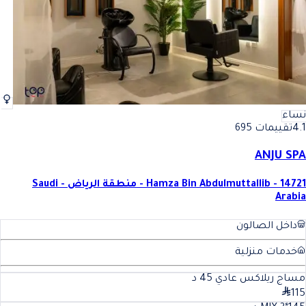
نساء
4.1
تقييمات 695
ANJU SPA
Hamza Bin Abdulmuttallib - 14721 - منطقة الرياض - Saudi
Arabia
داخل الصالون
خدمات منزلية
مساج ريلاكس عادي
45
د
115