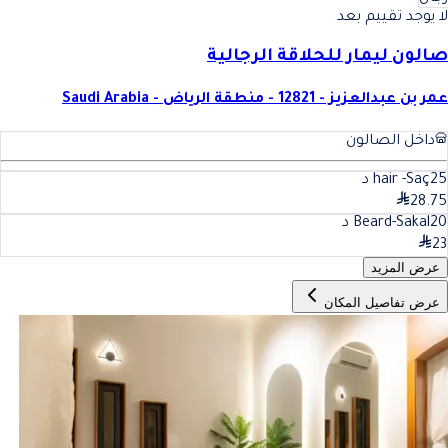
لا يوجد تقييم بعد
صالون ليمار للحلاقة الرجالية
عمر بن عبدالعزيز - 12821 - منطقة الرياض - Saudi Arabia
داخل الصالون
25
hair -Saç
د
28.75
20
Beard-Sakal
د
23
عرض المزيد
عرض تفاصيل المكان