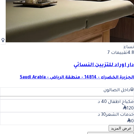
نساء
4.8
تقييمات 7
دار اوراد للتزيين النسائي
الجزيرة الخضراء - 14814 - منطقة الرياض - Saudi Arabia
داخل الصالون
مكياج اطفال
40
د
120
خدمات الشعر
30
د
0
عرض المزيد