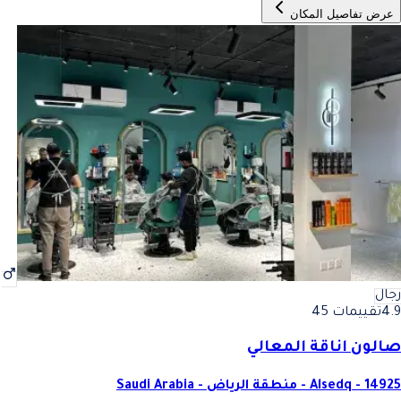
عرض تفاصيل المكان
رجال
4.9
تقييمات 45
صالون اناقة المعالي
Alsedq - 14925 - منطقة الرياض - Saudi Arabia