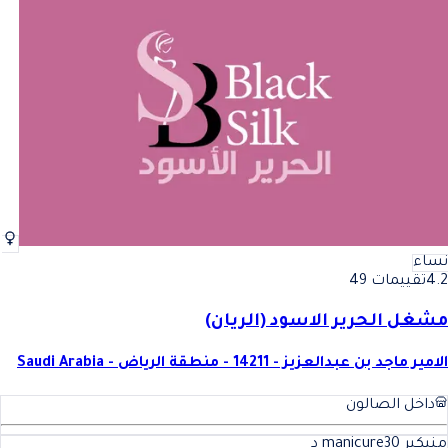
نساء
4.2
تقييمات 49
مشغل الحرير الاسود (الريان)
الامير ماجد بن عبدالعزيز - 14211 - منطقة الرياض - Saudi Arabia
داخل الصالون
منيكير manicure
30
د