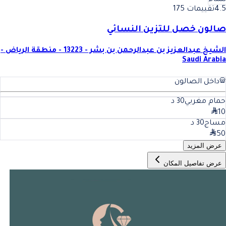
نساء
4.5
تقييمات 175
صالون خصل للتزين النسائي
الشيخ عبدالعزيز بن عبدالرحمن بن بشر - 13223 - منطقة الرياض -
Saudi Arabia
داخل الصالون
حمام مغربي
30
د
10
مساج
30
د
50
عرض المزيد
عرض تفاصيل المكان