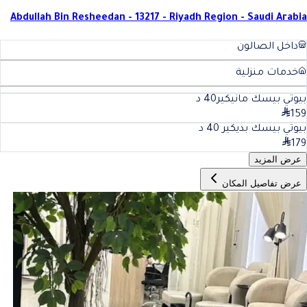
Abdullah Bin Resheedan - 13217 - Riyadh Region - Saudi Arabia
داخل الصالون
خدمات منزلية
بيوتي بيسك مانيكير
40
د
159
بيوتي بيسك بديكير
40
د
179
عرض المزيد
عرض تفاصيل المكان