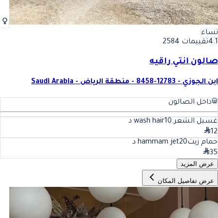
نساء
4.1
تقييمات 2584
صالون انتي راقيه
ابن الجوزي - 12783-8458 - منطقة الرياض - Saudi Arabia
داخل الصالون
غسيل الشعر.wash hair
10
د
12
حمام زيتhammam jet
20
د
35
عرض المزيد
عرض تفاصيل المكان