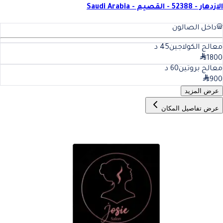
الازدهار - 52388 - القصيم - Saudi Arabia
داخل الصالون
معالج الكولاجين
45
د
1800
معالج بروتين
60
د
900
عرض المزيد
عرض تفاصيل المكان