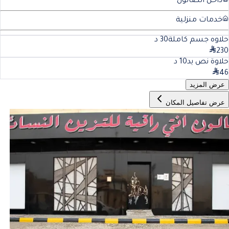
داخل الصالون
خدمات منزلية
حلاوه جسم كاملة
30
د
230
حلاوة نص يد
10
د
46
عرض المزيد
عرض تفاصيل المكان