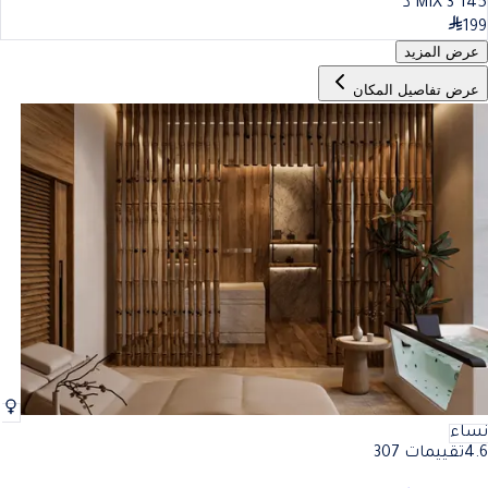
45
MIX 3*1
د
199
عرض المزيد
عرض تفاصيل المكان
نساء
4.6
تقييمات 307