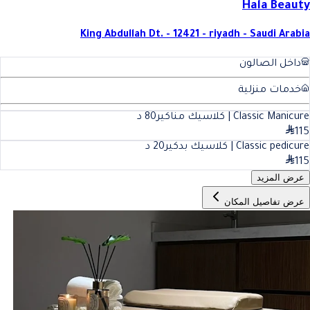
Hala Beauty
King Abdullah Dt. - 12421 - riyadh - Saudi Arabia
داخل الصالون
خدمات منزلية
Classic Manicure | كلاسيك مناكير
80
د
115
Classic pedicure | كلاسيك بدكير
20
د
115
عرض المزيد
عرض تفاصيل المكان