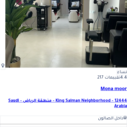
نساء
4.4
تقييمات 217
Mona moor
King Salman Neighborhood - 12444 - منطقة الرياض - Saudi
Arabia
داخل الصالون