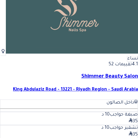
نساء
4.1
تقييمات 52
Shimmer Beauty Salon
King Abdulaziz Road - 13221 - Riyadh Region - Saudi Arabia
داخل الصالون
صبغة حواجب
10
د
35
تشقير حواجب
10
د
35