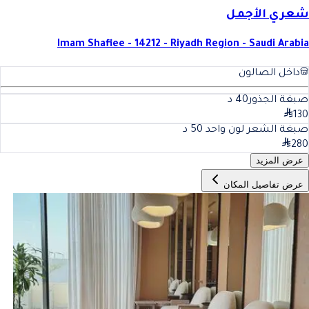
شعري الأجمل
Imam Shafiee - 14212 - Riyadh Region - Saudi Arabia
داخل الصالون
صبغة الجذور
40
د
130
صبغة الشعر لون واحد
50
د
280
عرض المزيد
عرض تفاصيل المكان