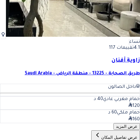
نساء
4.1
تقييمات 117
زاوية أفنان
طريق الصحابة - 13225 - منطقة الرياض - Saudi Arabia
داخل الصالون
حمام مغربي عادي
40
د
120
حمام ملكي
60
د
160
عرض المزيد
عرض تفاصيل المكان