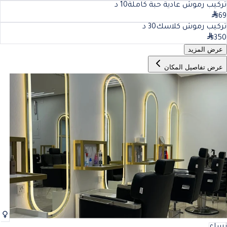
تركيب رموش عادية حبة كاملة
10
د
69
تركيب رموش كلاسك
30
د
350
عرض المزيد
عرض تفاصيل المكان