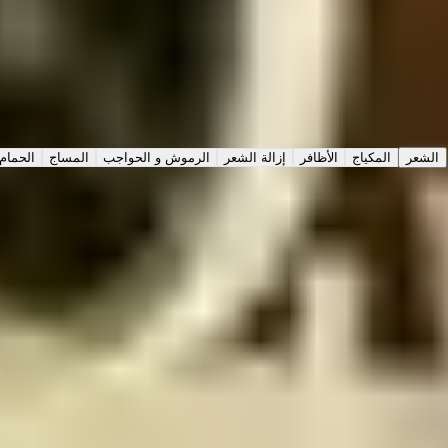
عرض التفاصيل
اختر نوع الخدمة
الخدمات
الباقات
الشعر
المكياج
الأظافر
إزالة الشعر
الرموش و الحواجب
المساج
الحمام
القص
الاستشوار
التساريح