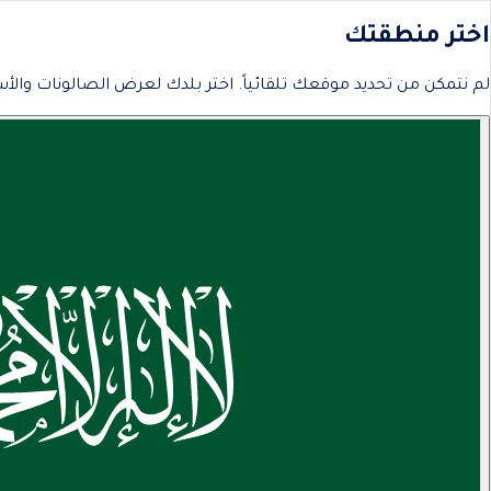
اختر منطقتك
لم نتمكن من تحديد موقعك تلقائياً. اختر بلدك لعرض الصالونات والأس