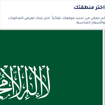
اختر منطقتك
لم نتمكن من تحديد موقعك تلقائياً. اختر بلدك لعرض الصالونات
والأسعار المناسبة.