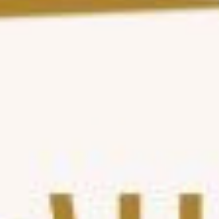
5
د
|
داخل الصالون
|
رجال
15
عرض المزيد
اهد إبتسامة لا تنسى مع بطاقات هدايا توب
طلة
سواء كنت تبحث عن هدية فاخرة في مناسبة خاصة أو ترغب ببساطة
في مشاركة لمسة من الذوق الرفيع، بطاقات الهدايا
اختر بطاقة