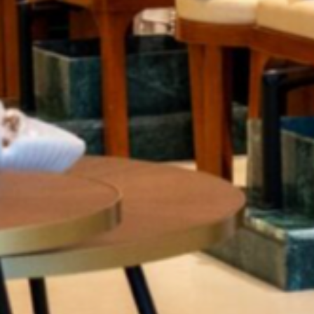
صالونات أخرى في ظهرة نمار - الرياض
صالونات أخرى
الأقسام
الجسم
الوجه
إزالة الشعر
الأظافر
الشعر
عرض المزيد
عن توب طلة
انضم كمقدم خدمة
المدونة
خريطة الموقع
المعلومات القانونية
سياسة الخصوصية
شروط الاستخدام