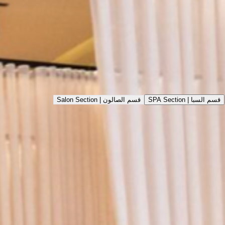
نبذة
عملنا
التقييمات
الخدمات
اختر نوع الخدمة
الخدمات
الباقات
قسم السبا | SPA Section
قسم الصالون | Salon Section
مانيكير بديكير كلاسيك
مانيكير بديكير ﺳﻘﻨﺘﺸﺮ
مانيكير بديكير أﻃﻔﺎل