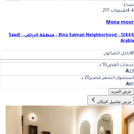
نساء
4.4
تقييمات 217
Mona moor
King Salman Neighborhood - 12444 - منطقة الرياض - Saudi
Arabia
داخل الصالون
خدمات القص
10
د
23
استشوار الشعر قصير
20
د
81
عرض المزيد
عرض تفاصيل المكان