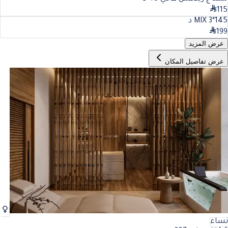
115
45
MIX 3*1
د
199
عرض المزيد
عرض تفاصيل المكان
نساء