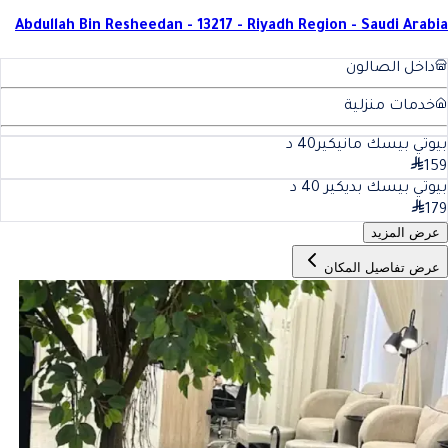
Abdullah Bin Resheedan - 13217 - Riyadh Region - Saudi Arabia
داخل الصالون
خدمات منزلية
بيوتي بيسك مانيكير
40
د
159
بيوتي بيسك بديكير
40
د
179
عرض المزيد
عرض تفاصيل المكان