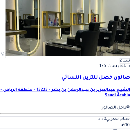
نساء
4.5
تقييمات 175
صالون خصل للتزين النسائي
الشيخ عبدالعزيز بن عبدالرحمن بن بشر - 13223 - منطقة الرياض -
Saudi Arabia
داخل الصالون
حمام مغربي
30
د
10