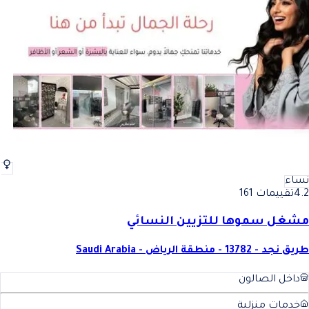
نساء
4.2
تقييمات 161
مشغل سموها للتزيين النسائي
طريق نجد - 13782 - منطقة الرياض - Saudi Arabia
داخل الصالون
خدمات منزلية