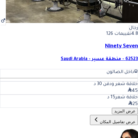
رجال
4.8
تقييمات 126
Ninety Seven
62523 - منطقة عسير - Saudi Arabia
داخل الصالون
حلاقة شعر ودقن
30
د
45
حلاقة شعر
15
د
25
عرض المزيد
عرض تفاصيل المكان