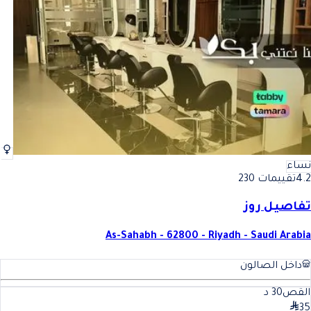
أفضل الأظافر في المملكة العربية السعودية
فضل الأظافر في المملكة العربي
نساء
4.2
تقييمات 230
تفاصيل روز
As-Sahabh - 62800 - Riyadh - Saudi Arabia
داخل الصالون
القص
30
د
35