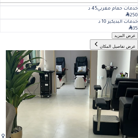
خدمات حمام مغربي
45
د
250
خدمات البديكير
10
د
35
عرض المزيد
عرض تفاصيل المكان