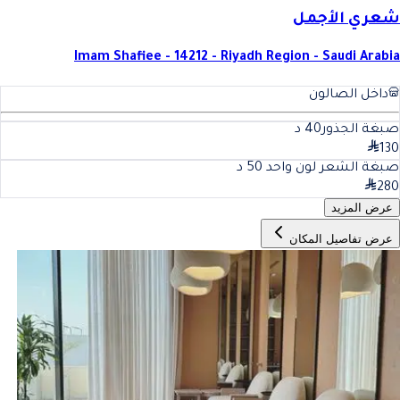
شعري الأجمل
Imam Shafiee - 14212 - Riyadh Region - Saudi Arabia
داخل الصالون
صبغة الجذور
40
د
130
صبغة الشعر لون واحد
50
د
280
عرض المزيد
عرض تفاصيل المكان