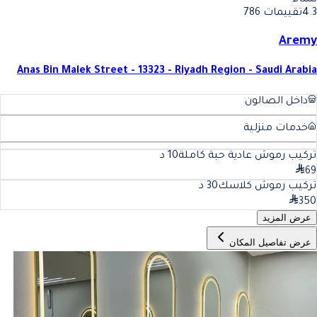
نساء
4.3
تقييمات 786
Aremy
Anas Bin Malek Street - 13323 - Riyadh Region - Saudi Arabia
داخل الصالون
خدمات منزلية
تركيب رموش عادية حبة كاملة
10
د
69
تركيب رموش كلاسك
30
د
350
عرض المزيد
عرض تفاصيل المكان