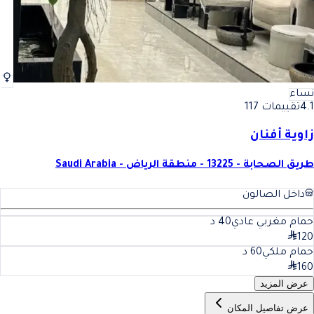
نساء
4.1
تقييمات 117
زاوية أفنان
طريق الصحابة - 13225 - منطقة الرياض - Saudi Arabia
داخل الصالون
حمام مغربي عادي
40
د
120
حمام ملكي
60
د
160
عرض المزيد
عرض تفاصيل المكان