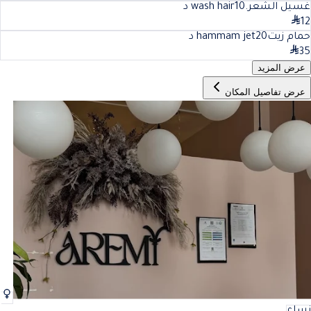
غسيل الشعر.wash hair
10
د
12
حمام زيتhammam jet
20
د
35
عرض المزيد
عرض تفاصيل المكان