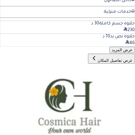
داخل الصالون
خدمات منزلية
حلاوه جسم كاملة
30
د
230
حلاوة نص يد
10
د
46
عرض المزيد
عرض تفاصيل المكان