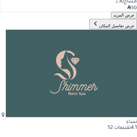
مساج
30
د
50
عرض المزيد
عرض تفاصيل المكان
نساء
4.1
تقييمات 52