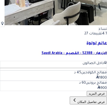
نساء
4.1
تقييمات 27
عالم لولوة
الازدهار - 52388 - القصيم - Saudi Arabia
داخل الصالون
معالج الكولاجين
45
د
1800
معالج بروتين
60
د
900
عرض المزيد
عرض تفاصيل المكان