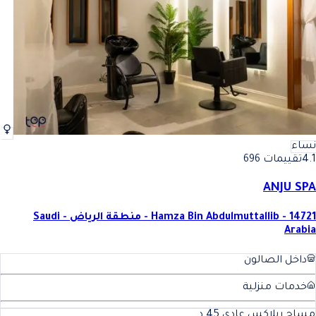
نساء
4.1
تقييمات 696
ANJU SPA
Hamza Bin Abdulmuttallib - 14721 - منطقة الرياض - Saudi
Arabia
داخل الصالون
خدمات منزلية
مساج ريلاكس عادي
45
د