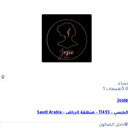
نساء
5.0
تقييمات 1
Josie
الحسي - 11493 - منطقة الرياض - Saudi Arabia
داخل الصالون