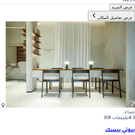
255
عرض المزيد
عرض تفاصيل المكان
نساء
4.3
تقييمات 308
بيوتي بيسك