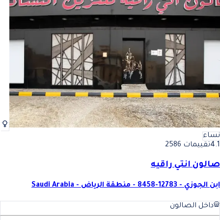
نساء
4.1
تقييمات 2586
صالون انتي راقيه
ابن الجوزي - 12783-8458 - منطقة الرياض - Saudi Arabia
داخل الصالون