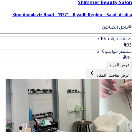
Shimmer Beauty Salon
King Abdulaziz Road - 13221 - Riyadh Region - Saudi Arabia
داخل الصالون
صبغة حواجب
10
د
35
تشقير حواجب
10
د
35
عرض المزيد
عرض تفاصيل المكان