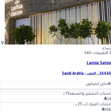
نساء
4.3
تقييمات 540
Lamia Salon
34446 - الرس - Saudi Arabia
داخل الصالون
خدمات التشقير والصبغة
15
د
23
خدمات الميك اب
25
د
100