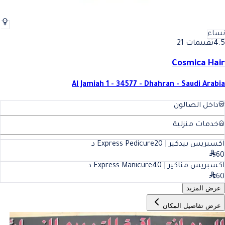
نساء
4.5
تقييمات 21
Cosmica Hair
Al Jamiah 1 - 34577 - Dhahran - Saudi Arabia
داخل الصالون
خدمات منزلية
اكسبريس بيدكير | Express Pedicure
20
د
60
اكسبريس مناكير | Express Manicure
40
د
60
عرض المزيد
عرض تفاصيل المكان