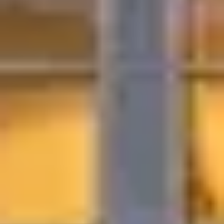
صالونات أخرى في المهدية - الرياض
صالونات أخرى
الأقسام
الجسم
الوجه
إزالة الشعر
الأظافر
الشعر
عرض المزيد
عن توب طلة