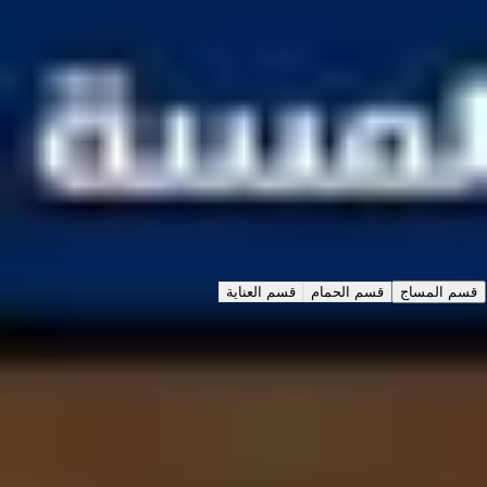
رجال ونساء
اليوم ١٢:٠٠ م حتى ١١:٥٥ م
نبذة
عملنا
التقييمات
الخدمات
اختر نوع الخدمة
الخدمات
الباقات
قسم المساج
قسم الحمام
قسم العناية
مساج سويدي
المساج التايلاندي