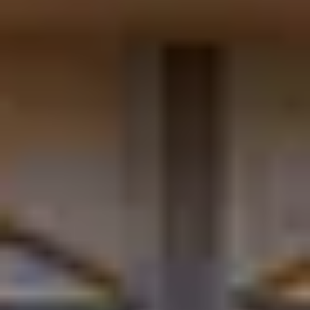
مساج الشياتسو
المساج الرياضي
مساج الأحجار الساخنة
60
د
|
داخل الصالون
|
رجال ونساء
200
عرض المزيد
اهد إبتسامة لا تنسى مع بطاقات هدايا توب
طلة