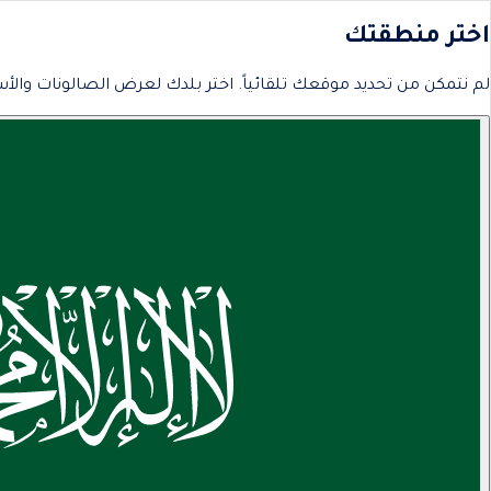
اختر منطقتك
لم نتمكن من تحديد موقعك تلقائياً. اختر بلدك لعرض الصالونات والأس