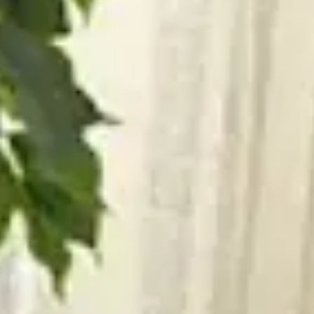
160
دلكة سودانية
30
د
|
داخل الصالون
|
نساء
120
بروفين للرجلين
15
د
|
داخل الصالون
|
نساء
30
بروفين لليدين
10
د
|
داخل الصالون
|
نساء