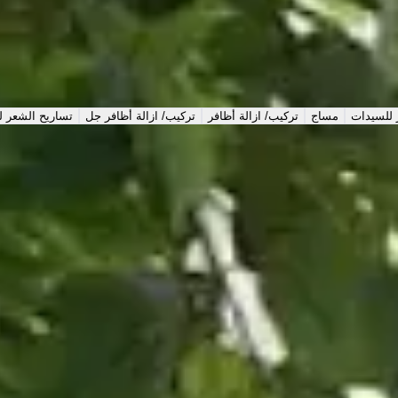
ت
مساج
تركيب/ ازالة أظافر
تركيب/ ازالة أظافر جل
تساريح الشعر ل