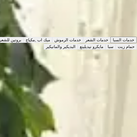
نبذة
عملنا
التقييمات
الخدمات
اختر نوع الخدمة
خدمات السبا
خدمات الشعر
خدمات الرموش
ميك اب ,مكياج
بروتين للشعر للسيدا
حمام زيت
سبا
مايكرو نيديلينع
البديكير والمانيكير
حمام مغربي عادي
40
د
|
داخل الصالون
|
نساء
120
حمام ملكي
60
د
|
داخل الصالون
|
نساء