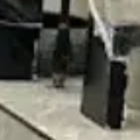
صالونات أخرى في اشبيلية - الرياض
صالونات أخرى
الأقسام