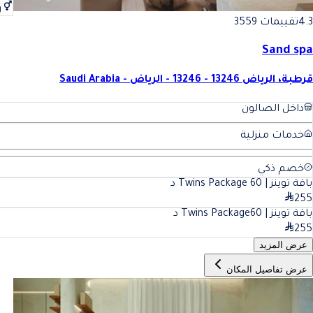
ر
4.3
تقييمات 3559
Sand spa
قرطبة، الرياض 13246 - 13246 - الرياض - Saudi Arabia
داخل الصالون
خدمات منزلية
خصم ذكي
باقة توينز | Twins Package
60
د
255
باقة توينز | Twins Package
60
د
255
عرض المزيد
عرض تفاصيل المكان