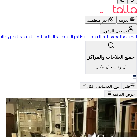
العربية
اختر منطقتك
تسجيل الدخول
الجسم
الوجه
إزالة الشعر
الأظافر
الشعر
رجالي
العناية بالبشرة
اليدين والأ
جميع العلاجات والمراكز
أي وقت
•
أي مكان
فلتر
نوع الخدمات
: الكل
عرض القائمة
بحث
أفضل الرموش في المملكة العربية السعودية
فضل الرموش في المملكة العرب