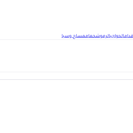
قدام
الحواجب
الرموش
حمام
مساج وسبا
ية السعودية