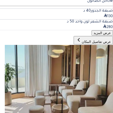
داخل الصالون
صبغة الجذور
40
د
130
صبغة الشعر لون واحد
50
د
280
عرض المزيد
عرض تفاصيل المكان