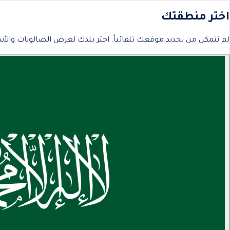
اختر منطقتك
لم نتمكن من تحديد موقعك تلقائياً. اختر بلدك لعرض الصالونات والأس