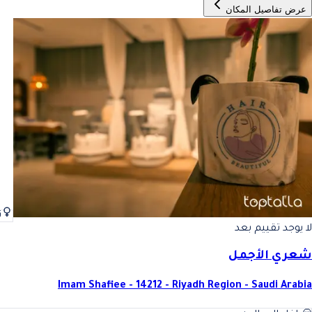
عرض تفاصيل المكان
ن
لا يوجد تقييم بعد
شعري الأجمل
Imam Shafiee - 14212 - Riyadh Region - Saudi Arabia