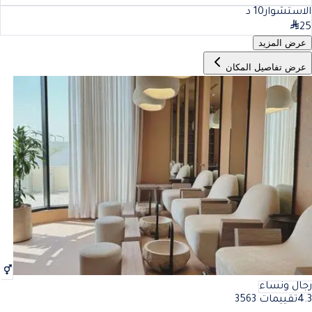
الاستشوار
10
د
25
عرض المزيد
عرض تفاصيل المكان
رجال ونساء
4.3
تقييمات 3563