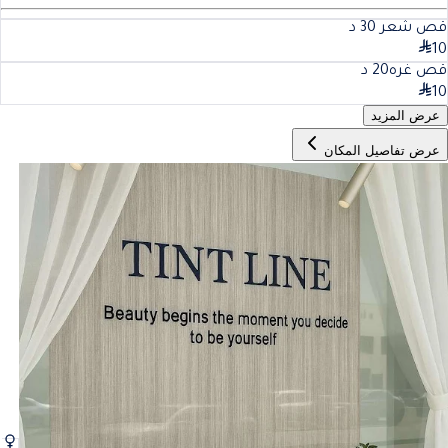
قص شعر
30
د
10
قص غره
20
د
10
عرض المزيد
عرض تفاصيل المكان