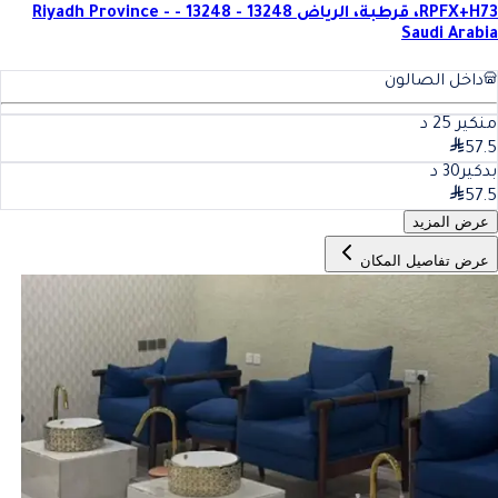
RPFX+H73، قرطبة، الرياض 13248 - 13248 - Riyadh Province -
Saudi Arabia
داخل الصالون
منكير
25
د
57.5
بدكير
30
د
57.5
عرض المزيد
عرض تفاصيل المكان