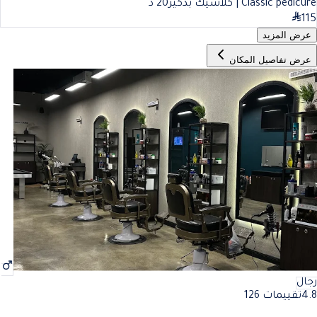
Classic pedicure | كلاسيك بدكير
20
د
115
عرض المزيد
عرض تفاصيل المكان
رجال
4.8
تقييمات 126