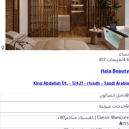
نساء
4.6
تقييمات 307
Hala Beauty
King Abdullah Dt. - 12421 - riyadh - Saudi Arabia
داخل الصالون
خدمات منزلية
Classic Manicure | كلاسيك مناكير
80
د
115