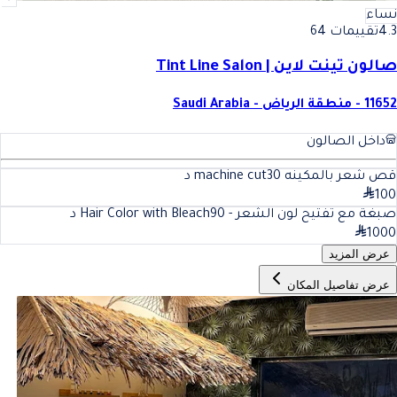
نساء
4.3
تقييمات 64
صالون تينت لاين | Tint Line Salon
11652 - منطقة الرياض - Saudi Arabia
داخل الصالون
قص شعر بالمكينه machine cut
30
د
100
صبغة مع تفتيح لون الشعر - Hair Color with Bleach
90
د
1000
عرض المزيد
عرض تفاصيل المكان