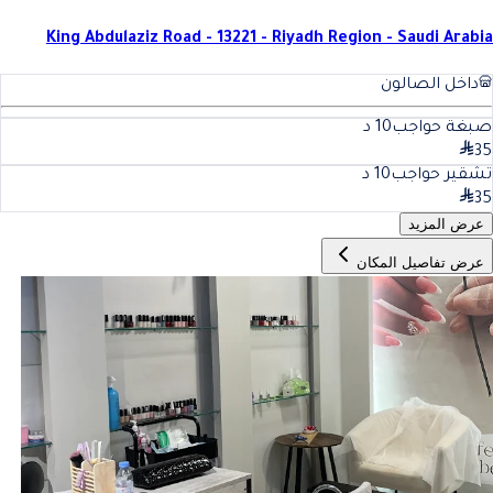
King Abdulaziz Road - 13221 - Riyadh Region - Saudi Arabia
داخل الصالون
صبغة حواجب
10
د
35
تشقير حواجب
10
د
35
عرض المزيد
عرض تفاصيل المكان