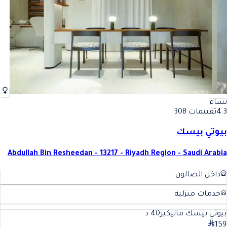
نساء
4.3
تقييمات 308
بيوتي بيسك
Abdullah Bin Resheedan - 13217 - Riyadh Region - Saudi Arabia
داخل الصالون
خدمات منزلية
بيوتي بيسك مانيكير
40
د
159