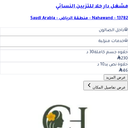
مشغل دار حلا للتزيين النسائي
Nahawand - 13782 - منطقة الرياض - Saudi Arabia
داخل الصالون
خدمات منزلية
حلاوه جسم كاملة
30
د
230
حلاوة نص يد
10
د
46
عرض المزيد
عرض تفاصيل المكان