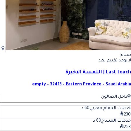
نساء
لا يوجد تقييم بعد
Last touch | اللمسة الاخيرة
empty - 32413 - Eastern Province - Saudi Arabia
داخل الصالون
خدمات الحمام مغربي
60
د
230
خدمات المساج
60
د
253