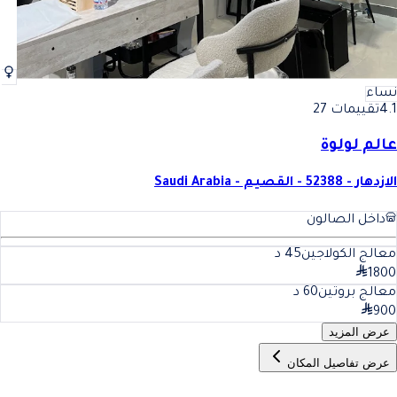
نساء
4.1
تقييمات 27
عالم لولوة
الازدهار - 52388 - القصيم - Saudi Arabia
داخل الصالون
معالج الكولاجين
45
د
1800
معالج بروتين
60
د
900
عرض المزيد
عرض تفاصيل المكان