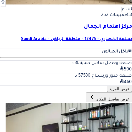
نساء
4.3
تقييمات 252
مركز اهتمام الجمال
سلمة الانصاري - 12475 - منطقة الرياض - Saudi Arabia
داخل الصالون
صبغة وخصل شامل حماية
30
د
500
صبغه جذور ورينساج 575
30
د
460
عرض المزيد
عرض تفاصيل المكان