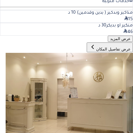
خدمات منزلية
مناكير وبدكير ( يدين وقدمين)
10
د
15
منكير او بديكر
30
د
46
عرض المزيد
عرض تفاصيل المكان