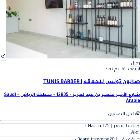
رجال
لا يوجد تقييم بعد
صالون تونس للحلاقه | TUNIS BARBER
شارع الأمير متعب بن عبدالعزيز - 12835 - منطقة الرياض - Saudi
Arabia
داخل الصالون
حلاقة الشعر | Hair cut
25
د
35