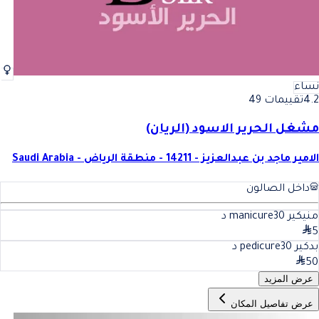
نساء
4.2
تقييمات 49
مشغل الحرير الاسود (الريان)
الامير ماجد بن عبدالعزيز - 14211 - منطقة الرياض - Saudi Arabia
داخل الصالون
منيكير manicure
30
د
5
بدكير pedicure
30
د
50
عرض المزيد
عرض تفاصيل المكان