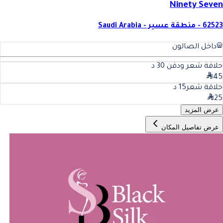
Ninety Seven
62523 - منطقة عسير - Saudi Arabia
داخل الصالون
حلاقة شعر ودقن
30
د
45
حلاقة شعر
15
د
25
عرض المزيد
عرض تفاصيل المكان