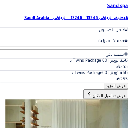
Sand spa
قرطبة، الرياض 13246 - 13246 - الرياض - Saudi Arabia
داخل الصالون
خدمات منزلية
خصم ذكي
باقة توينز | Twins Package
60
د
255
باقة توينز | Twins Package
60
د
255
عرض المزيد
عرض تفاصيل المكان