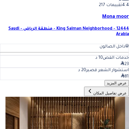
نساء
4.4
تقييمات 217
Mona moor
King Salman Neighborhood - 12444 - منطقة الرياض - Saudi
Arabia
داخل الصالون
خدمات القص
10
د
23
استشوار الشعر قصير
20
د
81
عرض المزيد
عرض تفاصيل المكان