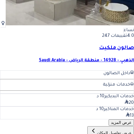
نساء
4.0
تقييمات 247
صالون ملكيت
الذهبي - 14928 - منطقة الرياض - Saudi Arabia
داخل الصالون
خدمات منزلية
خدمات البديكير
10
د
20
خدمات المناكير
10
د
13
عرض المزيد
عرض تفاصيل المكان