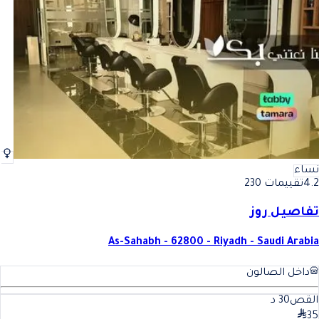
أفضل الحواجب في المملكة العربية السعودية
فضل الحواجب في المملكة العرب
نساء
4.2
تقييمات 230
تفاصيل روز
As-Sahabh - 62800 - Riyadh - Saudi Arabia
داخل الصالون
القص
30
د
35