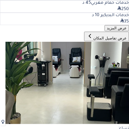
خدمات حمام مغربي
45
د
250
خدمات البديكير
10
د
35
عرض المزيد
عرض تفاصيل المكان