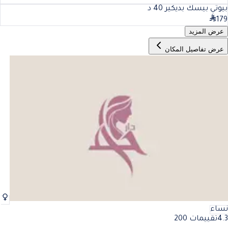
بيوتي بيسك بديكير
40
د
179
عرض المزيد
عرض تفاصيل المكان
نساء
4.3
تقييمات 200