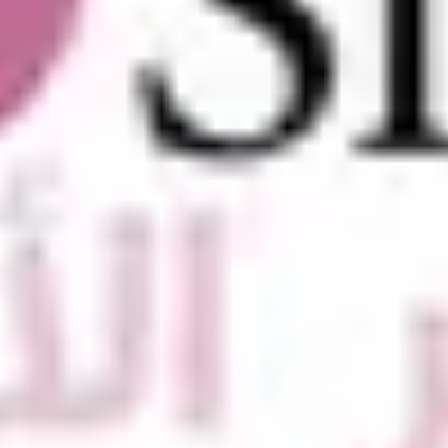
صالونات أخرى في اليرموك - الرياض
صالونات أخرى
الأقسام