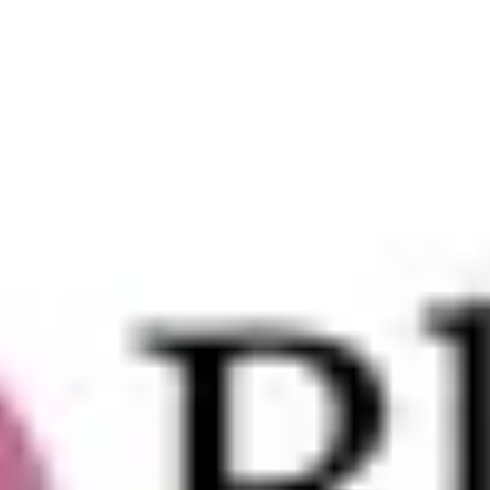
قص اطراف
30
د
|
داخل الصالون
|
رجال ونساء
29
قص شعر مكينه
استشوار بالسيراميك
جلسة تنظيف فروة الراس
30
د
|
داخل الصالون
|
رجال ونساء
173