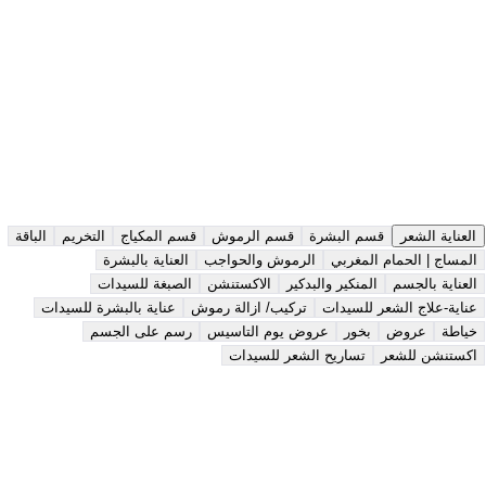
نبذة
عملنا
التقييمات
الخدمات
اختر نوع الخدمة
داخل الصالون
خدمة منزلية
الخدمات
الباقات
العناية الشعر
قسم البشرة
قسم الرموش
قسم المكياج
التخريم
الباقة
المساج | الحمام المغربي
الرموش والحواجب
العناية بالبشرة
العناية بالجسم
المنكير والبدكير
الاكستنشن
الصبغة للسيدات
عناية-علاج الشعر للسيدات
تركيب/ ازالة رموش
عناية بالبشرة للسيدات
خياطة
عروض
بخور
عروض يوم التاسيس
رسم على الجسم
اكستنشن للشعر
تساريح الشعر للسيدات
قص شعر