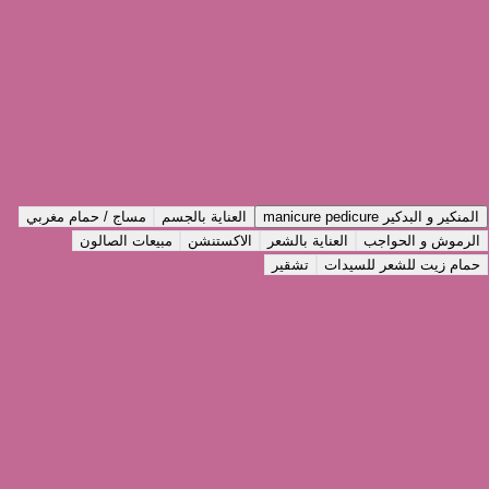
نبذة
عملنا
التقييمات
الخدمات
اختر نوع الخدمة
الخدمات
الباقات
المنكير و البدكير manicure pedicure
العناية بالجسم
مساج / حمام مغربي
الرموش و الحواجب
العناية بالشعر
الاكستنشن
مبيعات الصالون
حمام زيت للشعر للسيدات
تشقير
تركيب اظافر nail extension normal
امبري مع التنظيف ombre with clean