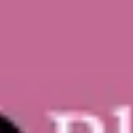
nail file
30
د
|
داخل الصالون
|
نساء
17
بياب ريفير refill biab
30
د
|
داخل الصالون
|
نساء
150
منيكير يد
30
د
|
داخل الصالون
|
نساء
75