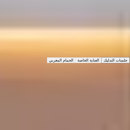
اليوم ١٢:٠٠ م حتى ١١:٥٥ م
نبذة
عملنا
التقييمات
الخدمات
اختر نوع الخدمة
جلسات التدليك
العناية الخاصة
الحمام المغربي
تدليك الأقدام
50
د
|
داخل الصالون
|
رجال
هذا السعر أولي
يبدأ من
250
تدليك جسم