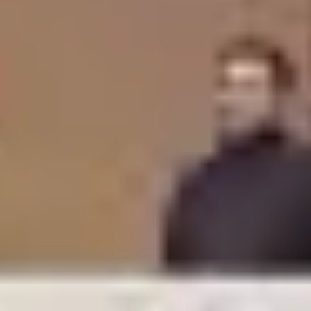
280
تدليك تايلندي
60
د
|
داخل الصالون
|
رجال
هذا السعر أولي
يبدأ من
280
عرض المزيد
اهد إبتسامة لا تنسى مع بطاقات هدايا توب
طلة
سواء كنت تبحث عن هدية فاخرة في مناسبة خاصة أو ترغب ببساطة
في مشاركة لمسة من الذوق الرفيع، بطاقات الهدايا
اختر بطاقة