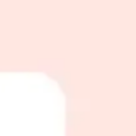
حف جسم كامل
30
د
|
زيارة منزلية
|
نساء
250
حف نص ارجل او يدين
30
د
|
زيارة منزلية
|
نساء
50
حف ارجل كامله او يدين كامله
30
د
|
زيارة منزلية
|
نساء
100
عرض المزيد