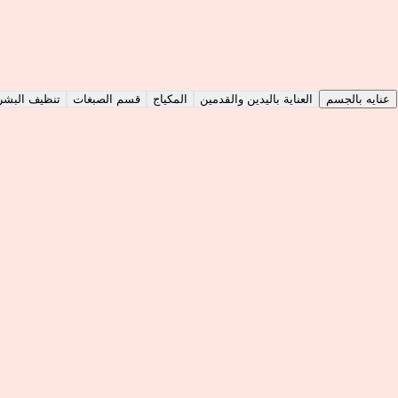
اختر نوع الخدمة
عنايه بالجسم
العناية باليدين والقدمين
المكياج
قسم الصبغات
تنظيف البشرة
حواجب تشقير وصبغه
30
د
|
زيارة منزلية
|
نساء
25
حف وجه مع رقبه
30
د
|
زيارة منزلية
|
نساء
50