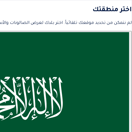
اختر منطقتك
لم نتمكن من تحديد موقعك تلقائياً. اختر بلدك لعرض الصالونات والأس