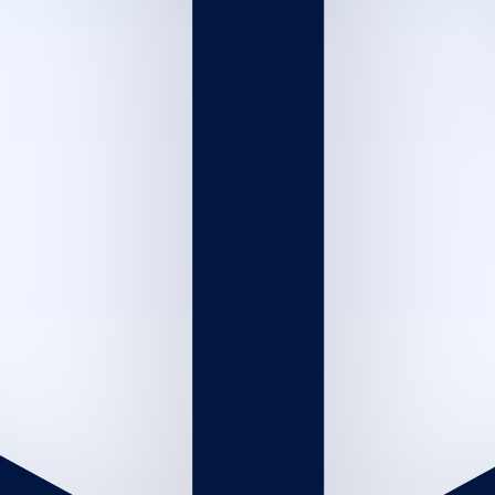
20
د
|
داخل الصالون
|
رجال
20
عرض المزيد
اهد إبتسامة لا تنسى مع بطاقات هدايا توب
طلة
سواء كنت تبحث عن هدية فاخرة في مناسبة خاصة أو ترغب ببساطة
في مشاركة لمسة من الذوق الرفيع، بطاقات الهدايا
اختر بطاقة