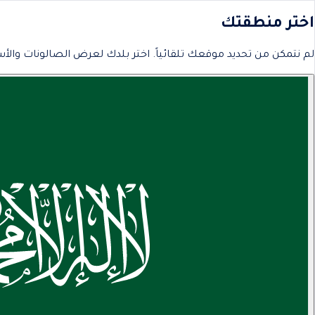
اختر منطقتك
لم نتمكن من تحديد موقعك تلقائياً. اختر بلدك لعرض الصالونات والأس