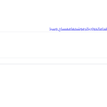
قدام
الحواجب
الرموش
حمام
مساج وسبا