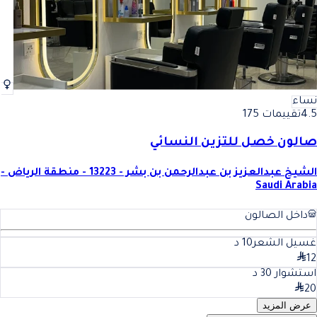
نساء
4.5
تقييمات 175
صالون خصل للتزين النسائي
الشيخ عبدالعزيز بن عبدالرحمن بن بشر - 13223 - منطقة الرياض -
Saudi Arabia
داخل الصالون
غسيل الشعر
10
د
12
استشوار
30
د
20
عرض المزيد