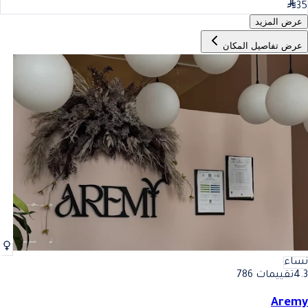
35
عرض المزيد
عرض تفاصيل المكان
نساء
4.3
تقييمات 786
Aremy