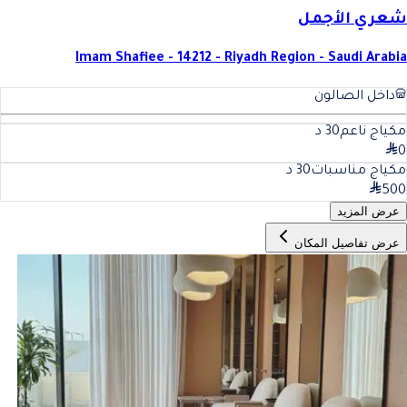
شعري الأجمل
Imam Shafiee - 14212 - Riyadh Region - Saudi Arabia
داخل الصالون
مكياج ناعم
30
د
0
مكياج مناسبات
30
د
500
عرض المزيد
عرض تفاصيل المكان