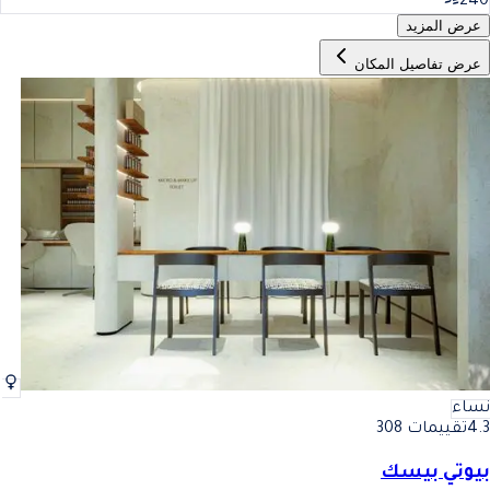
240
عرض المزيد
عرض تفاصيل المكان
نساء
4.3
تقييمات 308
بيوتي بيسك