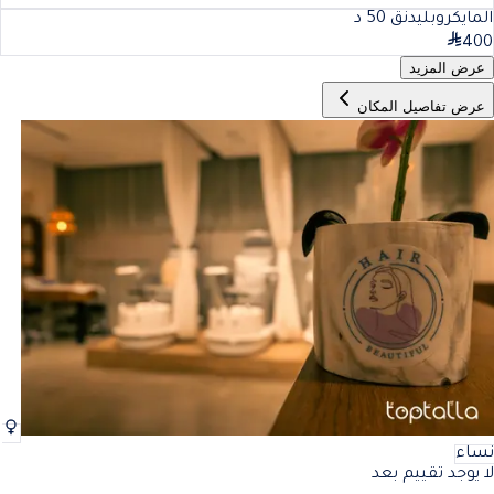
المايكروبليدنق
50
د
400
عرض المزيد
عرض تفاصيل المكان
نساء
لا يوجد تقييم بعد