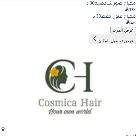
مكياج صور شخصيه
30
د
138
مكياج عيون فقط
30
د
46
عرض المزيد
عرض تفاصيل المكان