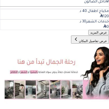
داخل الصالون
مكياج اطفال
40
د
120
خدمات الشعر
30
د
0
عرض المزيد
عرض تفاصيل المكان