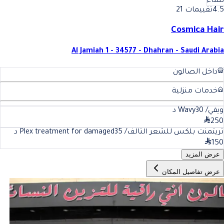
نساء
4.5
تقييمات 21
Cosmica Hair
Al Jamiah 1 - 34577 - Dhahran - Saudi Arabia
داخل الصالون
خدمات منزلية
ويفي/ Wavy
30
د
250
تريتمنت بلكس للشعر التالف/ Plex treatment for damaged
35
د
150
عرض المزيد
عرض تفاصيل المكان