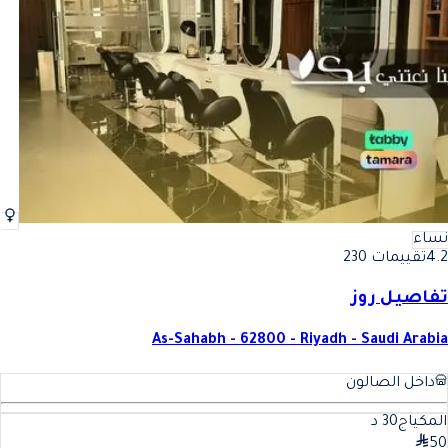
أفضل ميك اب ,مكياج في المملكة العربية السعودية
فضل ميك اب ,مكياج في المملكة
نساء
4.2
تقييمات 230
تفاصيل روز
As-Sahabh - 62800 - Riyadh - Saudi Arabia
داخل الصالون
المكياج
30
د
50