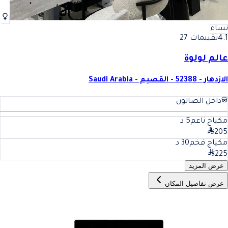
نساء
4.1
تقييمات 27
عالم لولوة
الازدهار - 52388 - القصيم - Saudi Arabia
داخل الصالون
مكياج ناعم
5
د
205
مكياج فخم
30
د
225
عرض المزيد
عرض تفاصيل المكان