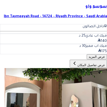
سوسو واو
Ibn Taymeeyah Road - 14724 - Riyadh Province - Saudi Arabia
داخل الصالون
ميك اب عادي
25
د
140
ميك اب مميز
30
د
175
عرض المزيد
عرض تفاصيل المكان