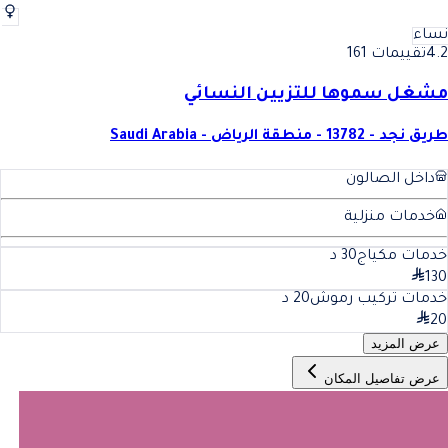
نساء
4.2
تقييمات 161
مشغل سموها للتزيين النسائي
طريق نجد - 13782 - منطقة الرياض - Saudi Arabia
داخل الصالون
خدمات منزلية
خدمات مكياج
30
د
130
خدمات تركيب رموش
20
د
20
عرض المزيد
عرض تفاصيل المكان