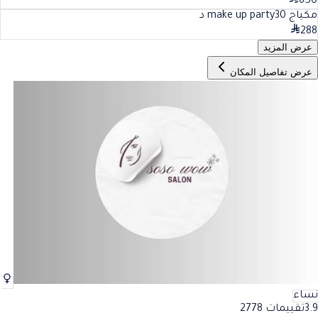
650
مكياج make up party
30
د
288
عرض المزيد
عرض تفاصيل المكان
نساء
3.9
تقييمات 2778