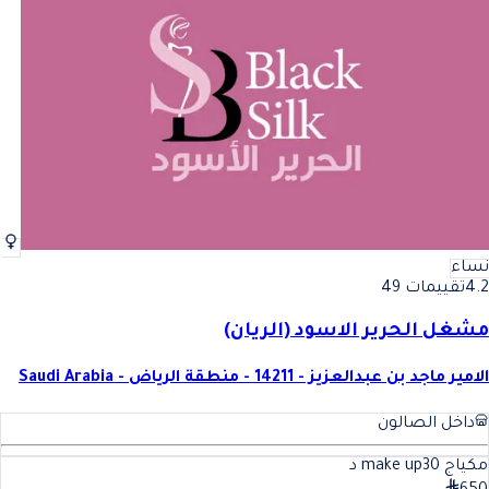
نساء
4.2
تقييمات 49
مشغل الحرير الاسود (الريان)
الامير ماجد بن عبدالعزيز - 14211 - منطقة الرياض - Saudi Arabia
داخل الصالون
مكياج make up
30
د