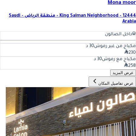
Mona moor
King Salman Neighborhood - 12444 - منطقة الرياض - Saudi
Arabia
داخل الصالون
مكياج من غير رموش
30
د
230
مكياج مع رموش
30
د
258
عرض المزيد
عرض تفاصيل المكان