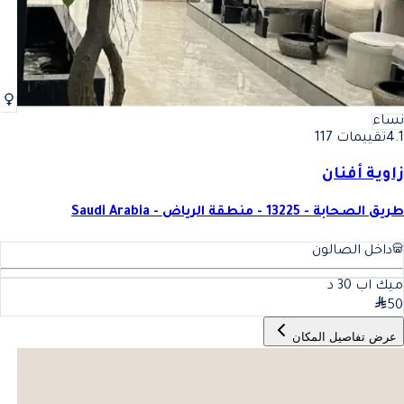
نساء
4.1
تقييمات 117
زاوية أفنان
طريق الصحابة - 13225 - منطقة الرياض - Saudi Arabia
داخل الصالون
ميك اب
30
د
50
عرض تفاصيل المكان