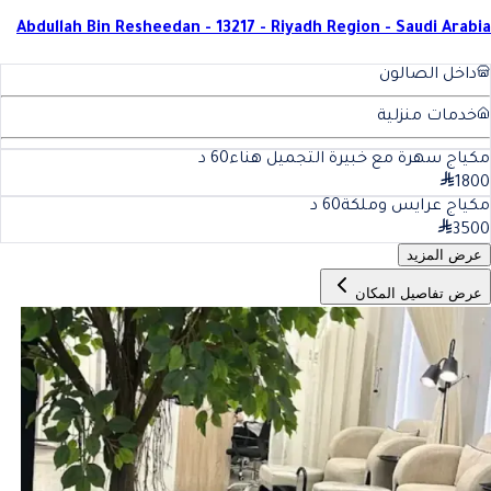
Abdullah Bin Resheedan - 13217 - Riyadh Region - Saudi Arabia
داخل الصالون
خدمات منزلية
مكياج سهرة مع خبيرة التجميل هناء
60
د
1800
مكياج عرايس وملكة
60
د
3500
عرض المزيد
عرض تفاصيل المكان