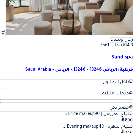
رجال ونساء
4.3
تقييمات 3561
Sand spa
قرطبة، الرياض 13246 - 13246 - الرياض - Saudi Arabia
داخل الصالون
خدمات منزلية
خصم ذكي
مكياج العروس | Bride makeup
90
د
800
مكياج سهرة | Evening makeup
40
د