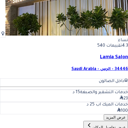
نساء
4.3
تقييمات 540
Lamia Salon
34446 - الرس - Saudi Arabia
داخل الصالون
خدمات التشقير والصبغة
15
د
23
خدمات الميك اب
25
د
100
عرض المزيد
عرض تفاصيل المكان