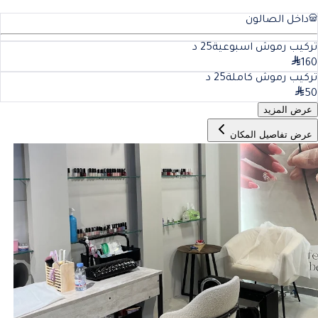
داخل الصالون
تركيب رموش اسبوعية
25
د
160
تركيب رموش كاملة
25
د
50
عرض المزيد
عرض تفاصيل المكان