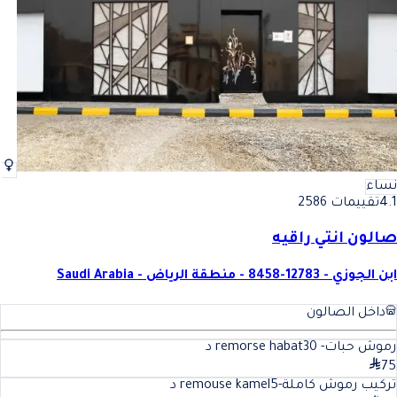
نساء
4.1
تقييمات 2586
صالون انتي راقيه
ابن الجوزي - 12783-8458 - منطقة الرياض - Saudi Arabia
داخل الصالون
رموش حبات- remorse habat
30
د
75
تركيب رموش كاملة-remouse kamel
5
د