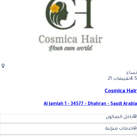
أفضل عناية-علاج الشعر للسيدات في الدمام
فضل عناية-علاج الشعر للسيدات
نساء
4.5
تقييمات 21
Cosmica Hair
Al Jamiah 1 - 34577 - Dhahran - Saudi Arabia
داخل الصالون
خدمات منزلية