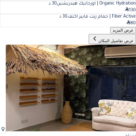
Organic Hydration | اورجانيك هيدريشين
30
د
130
Fiber Active | حمام زيت فايبر اكتف
30
د
80
عرض المزيد
عرض تفاصيل المكان