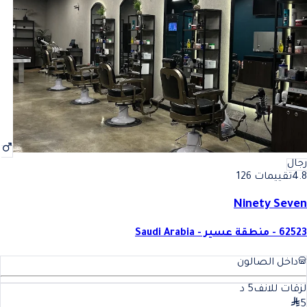
أفضل ازالة الشعر (فتلة , خيط) في صامطة
فضل ازالة الشعر (فتلة , خيط)
رجال
4.8
تقييمات 126
Ninety Seven
62523 - منطقة عسير - Saudi Arabia
داخل الصالون
لزقات للانف
5
د
5