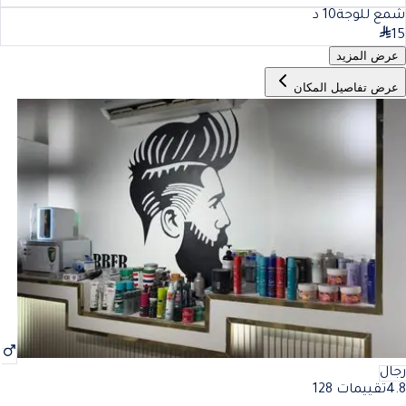
شمع للوجة
10
د
15
عرض المزيد
عرض تفاصيل المكان
رجال
4.8
تقييمات 128