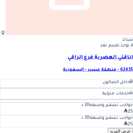
نساء
لا يوجد تقييم بعد
اناقتي العصرية فرع الراقي
62435 - منطقة عسير - السعودية
داخل الصالون
خدمات منزلية
حواجب تشقير وصبغه
30
د
25
حواجب تشقير وصبغه
30
د
25
عرض المزيد