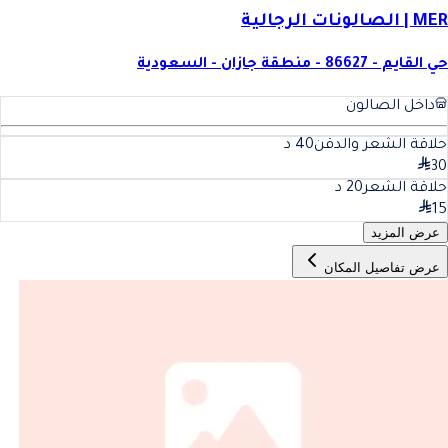
MER | الصالونات الرجالية
حي القايم - 86627 - منطقة جازان - السعودية
داخل الصالون
حلاقة الشعر والدقن
40
د
30
حلاقة الشعر
20
د
15
عرض المزيد
عرض تفاصيل المكان