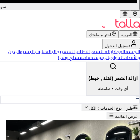
سور
العربية
اختر منطقتك
تسجيل الدخول
الجسم
الوجه
إزالة الشعر
الأظافر
الشعر
رجالي
العناية بالبشرة
اليدين
والأقدام
الحواجب
الرموش
حمام
مساج وسبا
ازالة الشعر (فتلة , خيط)
أي وقت
•
صامطة
فلتر
نوع الخدمات
: الكل
عرض القائمة
بحث