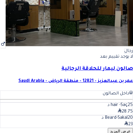
رجال
لا يوجد تقييم بعد
صالون ليمار للحلاقة الرجالية
عمر بن عبدالعزيز - 12821 - منطقة الرياض - Saudi Arabia
داخل الصالون
25
hair -Saç
د
28.75
20
Beard-Sakal
د
23
عرض المزيد