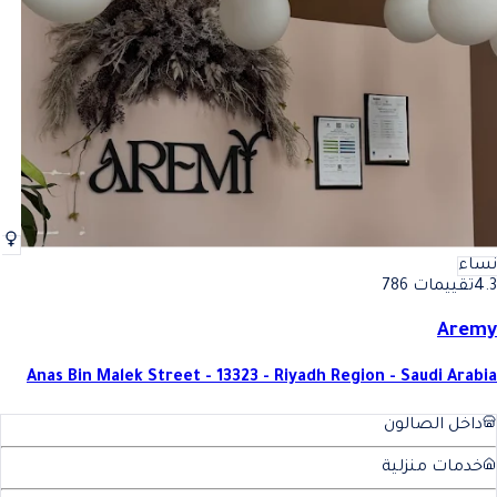
أفضل بروتين للشعر للرجال في المملكة العربية السعودية
فضل بروتين للشعر للرجال في ا
نساء
4.3
تقييمات 786
Aremy
Anas Bin Malek Street - 13323 - Riyadh Region - Saudi Arabia
داخل الصالون
خدمات منزلية