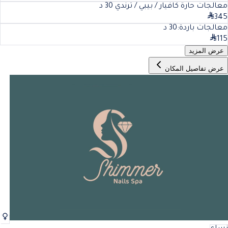
معالجات حارة كافيار / بيبي / ترندي
30
د
345
معالجات باردة:
30
د
115
عرض المزيد
عرض تفاصيل المكان