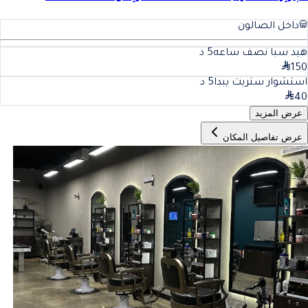
داخل الصالون
هيد سبا نصف ساعه
5
د
150
استشوار ستريت يبدا
5
د
40
عرض المزيد
عرض تفاصيل المكان