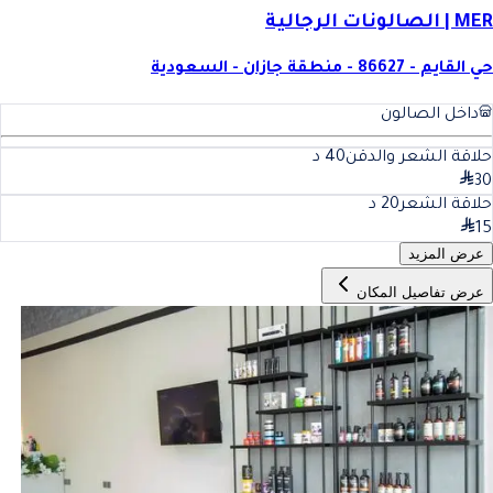
MER | الصالونات الرجالية
حي القايم - 86627 - منطقة جازان - السعودية
داخل الصالون
حلاقة الشعر والدقن
40
د
30
حلاقة الشعر
20
د
15
عرض المزيد
عرض تفاصيل المكان