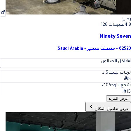
رجال
4.8
تقييمات 126
Ninety Seven
62523 - منطقة عسير - Saudi Arabia
داخل الصالون
لزقات للانف
5
د
5
شمع للوجة
10
د
15
عرض المزيد
عرض تفاصيل المكان