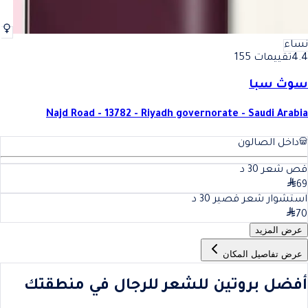
نساء
4.4
تقييمات 155
سوث سبا
Najd Road - 13782 - Riyadh governorate - Saudi Arabia
داخل الصالون
قص شعر
30
د
69
استشوار شعر قصير
30
د
70
عرض المزيد
عرض تفاصيل المكان
أفضل بروتين للشعر للرجال في منطقتك