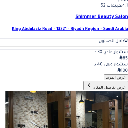
نساء
4.1
تقييمات 52
Shimmer Beauty Salon
King Abdulaziz Road - 13221 - Riyadh Region - Saudi Arabia
داخل الصالون
سشوار عادي
30
د
85
سشوار ويفي
40
د
100
عرض المزيد
عرض تفاصيل المكان