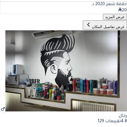
حلاقة شعر 20
20
د
20
عرض المزيد
عرض تفاصيل المكان
رجال
4.8
تقييمات 129