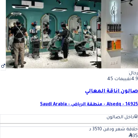
رجال
4.9
تقييمات 45
صالون اناقة المعالي
Alsedq - 14925 - منطقة الرياض - Saudi Arabia
داخل الصالون
حلاقة شعر ودقن 35
10
د
35