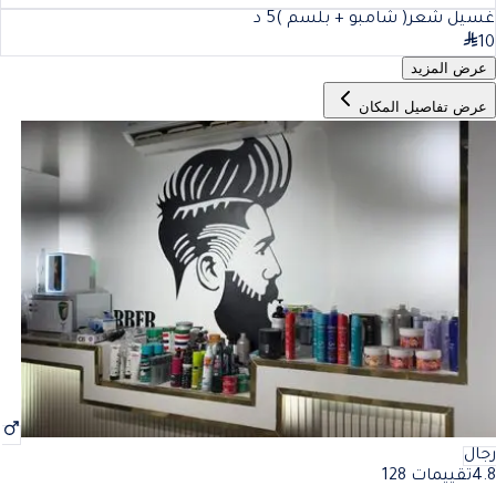
غسيل شعر( شامبو + بلسم )
5
د
10
عرض المزيد
عرض تفاصيل المكان
رجال
4.8
تقييمات 128