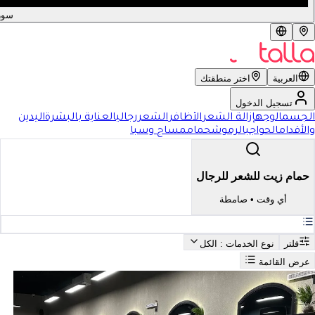
سور
العربية
اختر منطقتك
تسجيل الدخول
الجسم
الوجه
إزالة الشعر
الأظافر
الشعر
رجالي
العناية بالبشرة
اليدين
والأقدام
الحواجب
الرموش
حمام
مساج وسبا
حمام زيت للشعر للرجال
أي وقت
•
صامطة
فلتر
نوع الخدمات
: الكل
عرض القائمة
بحث