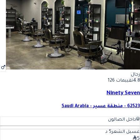
أفضل حمام زيت للشعر للرجال في صامطة
فضل حمام زيت للشعر للرجال 
رجال
4.8
تقييمات 126
Ninety Seven
62523 - منطقة عسير - Saudi Arabia
داخل الصالون
غسيل الشعر
5
د
5