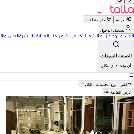
العربية
اختر منطقتك
تسجيل الدخول
الجسم
الوجه
إزالة الشعر
الأظافر
الشعر
رجالي
العناية بالبشرة
اليدين والأ
الصبغة للسيدات
أي وقت
•
أي مكان
فلتر
نوع الخدمات
: الكل
عرض القائمة
بحث
أفضل الصبغة للسيدات في المملكة العربية السعودية
فضل الصبغة للسيدات في الممل