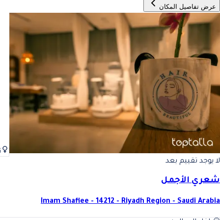
عرض تفاصيل المكان
ن
لا يوجد تقييم بعد
شعري الأجمل
Imam Shafiee - 14212 - Riyadh Region - Saudi Arabia