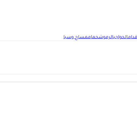
قدام
الحواجب
الرموش
حمام
مساج وسبا
كة العربية السعودية