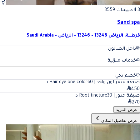
ر
4.3
تقييمات 3559
Sand spa
قرطبة، الرياض 13246 - 13246 - الرياض - Saudi Arabia
داخل الصالون
خدمات منزلية
خصم ذكي
صبغة شعر لون واحد | Hair dye one color
60
د
450
صبغة جذور | Root tincture
30
د
270
عرض المزيد
عرض تفاصيل المكان