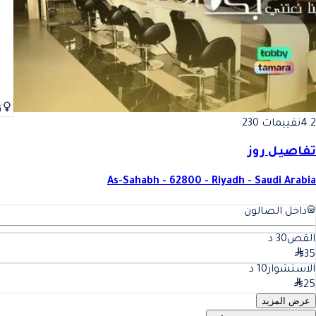
ن
4.2
تقييمات 230
تفاصيل روز
As-Sahabh - 62800 - Riyadh - Saudi Arabia
داخل الصالون
القص
30
د
35
الاستشوار
10
د
25
عرض المزيد