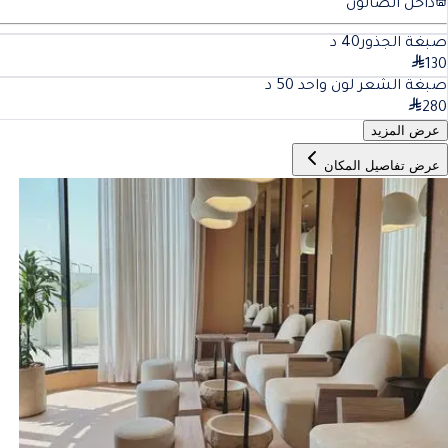
داخل الصالون
صبغة الجذور
40
د
130
صبغة الشعر لون واحد
50
د
280
عرض المزيد
عرض تفاصيل المكان