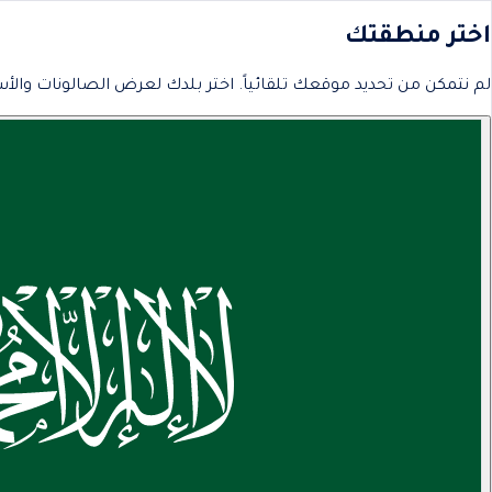
اختر منطقتك
لم نتمكن من تحديد موقعك تلقائياً. اختر بلدك لعرض الصالونات والأس