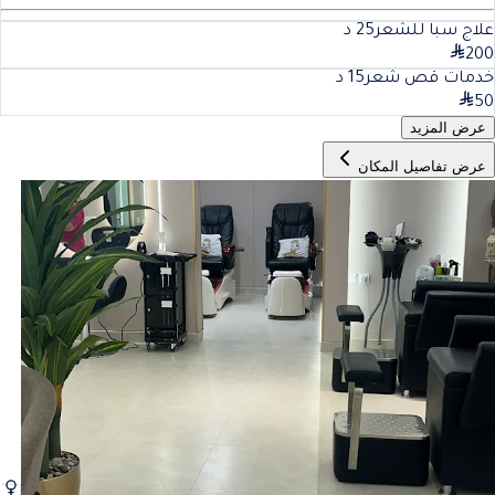
علاج سبا للشعر
25
د
200
خدمات قص شعر
15
د
50
عرض المزيد
عرض تفاصيل المكان