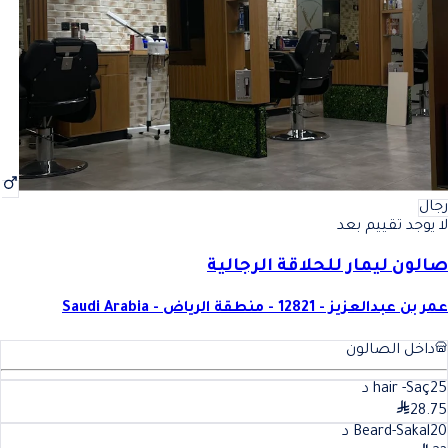
رجال
لا يوجد تقييم بعد
صالون ليمار للحلاقة الرجالية
عمر بن عبدالعزيز - 12821 - منطقة الرياض - Saudi Arabia
داخل الصالون
25
hair -Saç
د
28.75
20
Beard-Sakal
د