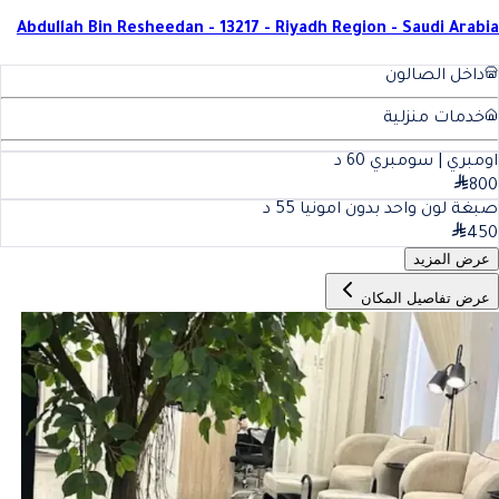
Abdullah Bin Resheedan - 13217 - Riyadh Region - Saudi Arabia
داخل الصالون
خدمات منزلية
اومبري | سومبري
60
د
800
صبغة لون واحد بدون امونيا
55
د
450
عرض المزيد
عرض تفاصيل المكان