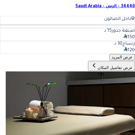
34446 - الرس - Saudi Arabia
داخل الصالون
صبغة جذور
15
د
150
رنساج
30
د
120
عرض المزيد
عرض تفاصيل المكان