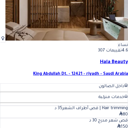
نساء
4.6
تقييمات 307
Hala Beauty
King Abdullah Dt. - 12421 - riyadh - Saudi Arabia
داخل الصالون
خدمات منزلية
Hair trimming | قص أطراف الشعر
35
د
80
قص شعر مدرج
30
د
150