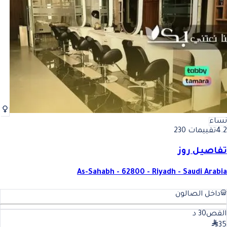
أفضل الصبغة للسيدات في المملكة العربية السعودية
فضل الصبغة للسيدات في الممل
نساء
4.2
تقييمات 230
تفاصيل روز
As-Sahabh - 62800 - Riyadh - Saudi Arabia
داخل الصالون
القص
30
د
35