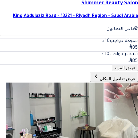
Shimmer Beauty Salon
King Abdulaziz Road - 13221 - Riyadh Region - Saudi Arabia
داخل الصالون
صبغة حواجب
10
د
35
تشقير حواجب
10
د
35
عرض المزيد
عرض تفاصيل المكان