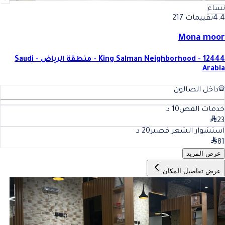
نساء
4.4
تقييمات 217
Mona moor
King Salman Neighborhood - 12444 - منطقة الرياض - Saudi
Arabia
داخل الصالون
خدمات القص
10
د
23
استشوار الشعر قصير
20
د
81
عرض المزيد
عرض تفاصيل المكان