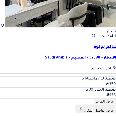
نساء
4.1
تقييمات 27
عالم لولوة
الازدهار - 52388 - القصيم - Saudi Arabia
داخل الصالون
صبغة لون واحد
60
د
350
صبغة الجذور
30
د
175
عرض المزيد
عرض تفاصيل المكان