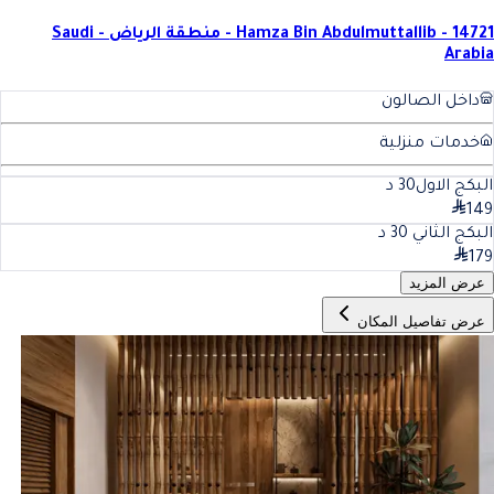
Hamza Bin Abdulmuttallib - 14721 - منطقة الرياض - Saudi
Arabia
داخل الصالون
خدمات منزلية
البكج الاول
30
د
149
البكج الثاني
30
د
179
عرض المزيد
عرض تفاصيل المكان