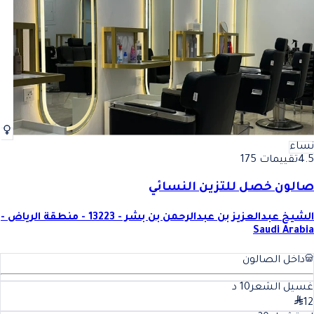
نساء
4.5
تقييمات 175
صالون خصل للتزين النسائي
الشيخ عبدالعزيز بن عبدالرحمن بن بشر - 13223 - منطقة الرياض -
Saudi Arabia
داخل الصالون
غسيل الشعر
10
د
12