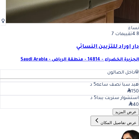
نساء
4.8
تقييمات 7
دار اوراد للتزيين النسائي
الجزيرة الخضراء - 14814 - منطقة الرياض - Saudi Arabia
داخل الصالون
هيد سبا نصف ساعه
5
د
150
استشوار ستريت يبدا
5
د
40
عرض المزيد
عرض تفاصيل المكان