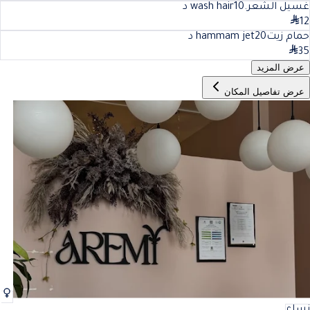
غسيل الشعر.wash hair
10
د
12
حمام زيتhammam jet
20
د
35
عرض المزيد
عرض تفاصيل المكان