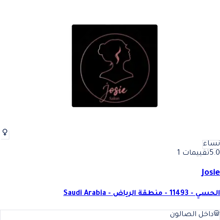
نساء
5.0
تقييمات 1
Josie
الحسي - 11493 - منطقة الرياض - Saudi Arabia
داخل الصالون