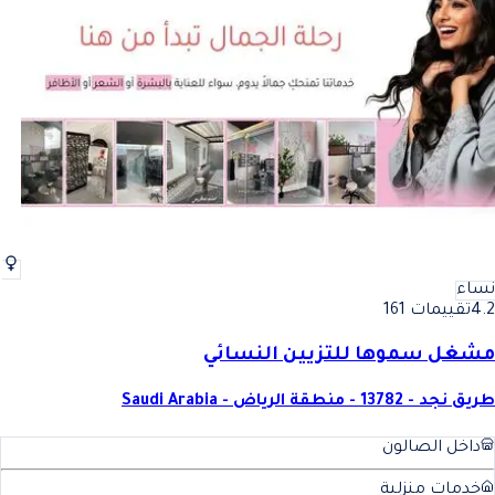
نساء
4.2
تقييمات 161
مشغل سموها للتزيين النسائي
طريق نجد - 13782 - منطقة الرياض - Saudi Arabia
داخل الصالون
خدمات منزلية