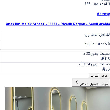
نساء
4.3
تقييمات 786
Aremy
Anas Bin Malek Street - 13323 - Riyadh Region - Saudi Arabia
داخل الصالون
خدمات منزلية
صبغة جذور:
30
د
115
صبغة لون واحد
30
د
20
عرض المزيد
عرض تفاصيل المكان