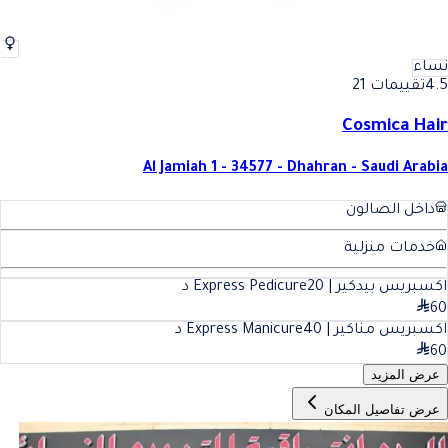
نساء
4.5
تقييمات 21
Cosmica Hair
Al Jamiah 1 - 34577 - Dhahran - Saudi Arabia
داخل الصالون
خدمات منزلية
اكسبريس بيدكير | Express Pedicure
20
د
60
اكسبريس مناكير | Express Manicure
40
د
60
عرض المزيد
عرض تفاصيل المكان