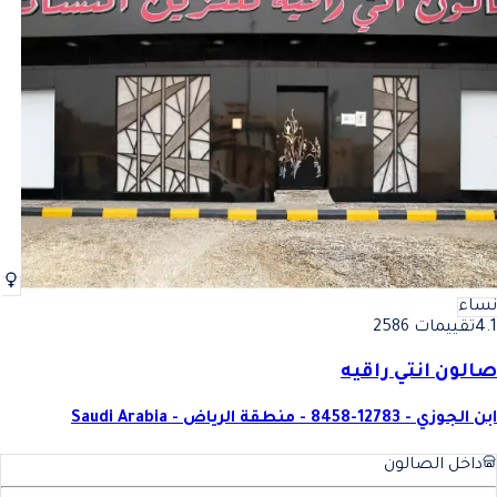
نساء
4.1
تقييمات 2586
صالون انتي راقيه
ابن الجوزي - 12783-8458 - منطقة الرياض - Saudi Arabia
داخل الصالون