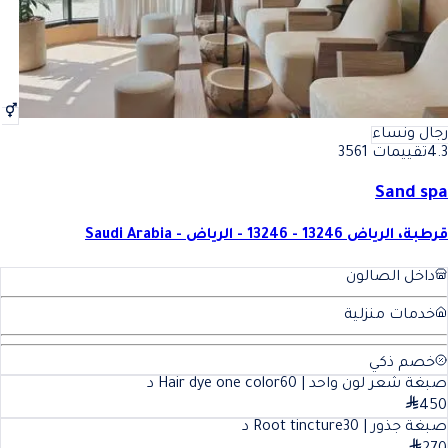
رجال ونساء
4.3
تقييمات 3561
Sand spa
قرطبة، الرياض 13246 - 13246 - الرياض - Saudi Arabia
داخل الصالون
خدمات منزلية
خصم ذكي
صبغة شعر لون واحد | Hair dye one color
60
د
450
صبغة جذور | Root tincture
30
د