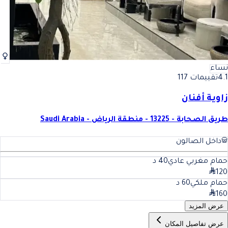
نساء
4.1
تقييمات 117
زاوية أفنان
طريق الصحابة - 13225 - منطقة الرياض - Saudi Arabia
داخل الصالون
حمام مغربي عادي
40
د
120
حمام ملكي
60
د
160
عرض المزيد
عرض تفاصيل المكان