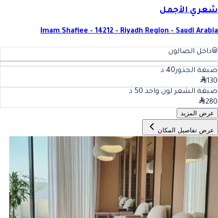
شعري الأجمل
Imam Shafiee - 14212 - Riyadh Region - Saudi Arabia
داخل الصالون
صبغة الجذور
40
د
130
صبغة الشعر لون واحد
50
د
280
عرض المزيد
عرض تفاصيل المكان