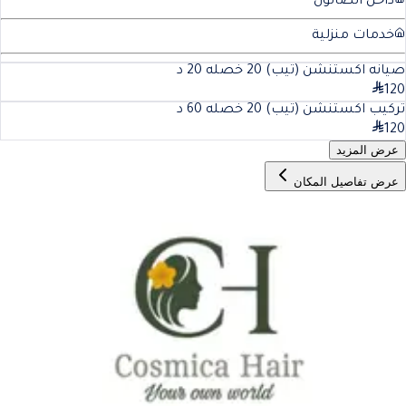
داخل الصالون
خدمات منزلية
صيانه اكستنشن (تيب) 20 خصله
20
د
120
تركيب اكستنشن (تيب) 20 خصله
60
د
120
عرض المزيد
عرض تفاصيل المكان