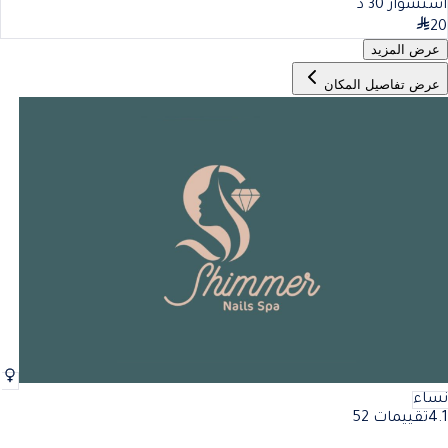
استشوار
30
د
20
عرض المزيد
عرض تفاصيل المكان
نساء
4.1
تقييمات 52