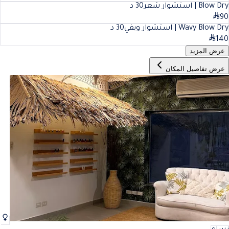
Blow Dry | استشوار شعر
30
د
90
Wavy Blow Dry | استشوار ويفي
30
د
140
عرض المزيد
عرض تفاصيل المكان