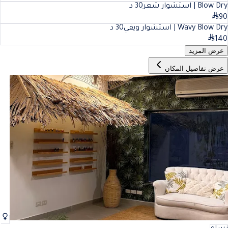
Blow Dry | استشوار شعر
30
د
90
Wavy Blow Dry | استشوار ويفي
30
د
140
عرض المزيد
عرض تفاصيل المكان