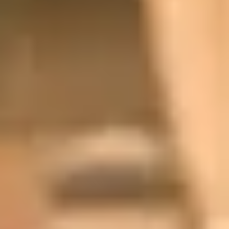
صبغة الشعر لون واحد تبدا من
50
د
|
داخل الصالون
|
نساء
هذا السعر أولي
يبدأ من
280
رنساج
30
د
|
داخل الصالون
|
نساء
هذا السعر أولي
يبدأ من
170
رانساج
15
د
|
داخل الصالون
|
نساء