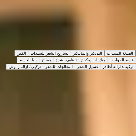
نبذة
عملنا
التقييمات
الخدمات
اختر نوع الخدمة
الصبغة للسيدات
البديكير والمانيكير
تساريح الشعر للسيدات
القص
قسم الحواجب
ميك اب ,مكياج
تنظيف بشرة
مساج
سبا الجسم
تركيب/ ازالة أظافر
غسيل الشعر
المعالجات للشعر
تركيب/ ازالة رموش
صبغة الجذور
40
د
|
داخل الصالون
|
نساء
هذا السعر أولي
يبدأ من
130