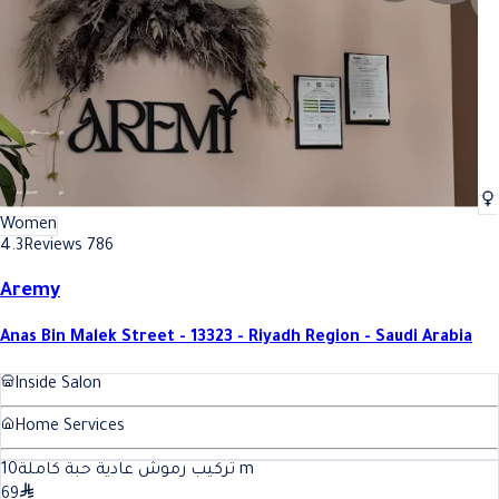
Women
4.3
Reviews 786
Aremy
Anas Bin Malek Street - 13323 - Riyadh Region - Saudi Arabia
Inside Salon
Home Services
10
تركيب رموش عادية حبة كاملة
m
69