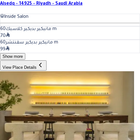
Alsedq - 14925 - Riyadh - Saudi Arabia
Inside Salon
60
مانيكير بديكير كلاسيك
m
70
60
مانيكير بديكير ﺳﻘﻨﺘﺸﺮ
m
99
Show more
View Place Details