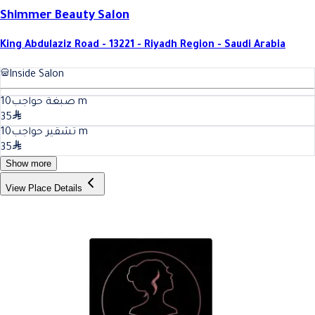
Shimmer Beauty Salon
King Abdulaziz Road - 13221 - Riyadh Region - Saudi Arabia
Inside Salon
10
صبغة حواجب
m
35
10
تشقير حواجب
m
35
Show more
View Place Details