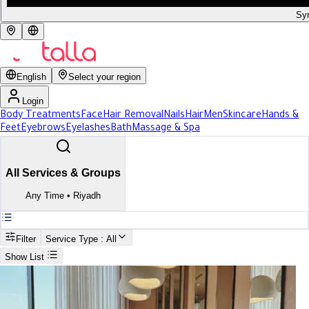
Syr
English
Select your region
Login
Body Treatments
Face
Hair Removal
Nails
Hair
Men
Skincare
Hands &
Feet
Eyebrows
Eyelashes
Bath
Massage & Spa
All Services & Groups
Any Time
•
Riyadh
Filter
Service Type
: All
Show List
Search