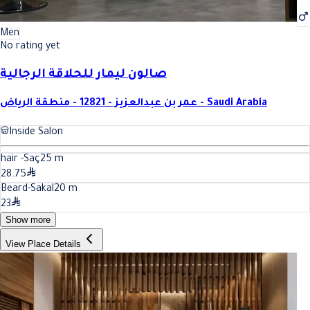
Men
No rating yet
صالون ليمار للحلاقة الرجالية
عمر بن عبدالعزيز - 12821 - منطقة الرياض - Saudi Arabia
Inside Salon
hair -Saç
25
m
28.75
Beard-Sakal
20
m
23
Show more
View Place Details