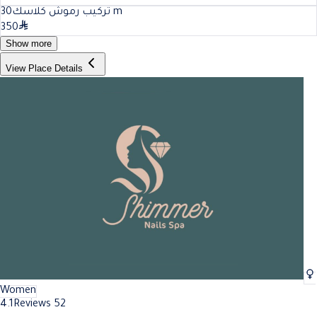
30
تركيب رموش كلاسك
m
350
Show more
View Place Details
Women
4.1
Reviews 52