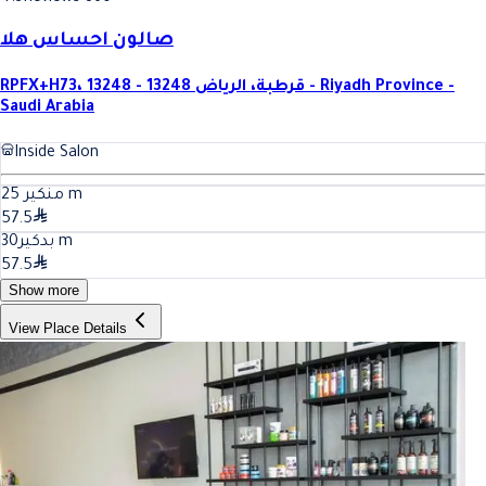
صالون احساس هلا
RPFX+H73، قرطبة، الرياض 13248 - 13248 - Riyadh Province -
Saudi Arabia
Inside Salon
25
منكير
m
57.5
30
بدكير
m
57.5
Show more
View Place Details