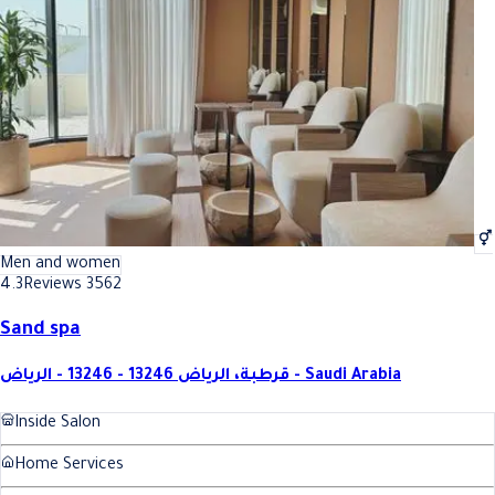
Best Men In Riyadh
Best Men In Riyadh
Men and women
4.3
Reviews 3562
Sand spa
قرطبة، الرياض 13246 - 13246 - الرياض - Saudi Arabia
Inside Salon
Home Services