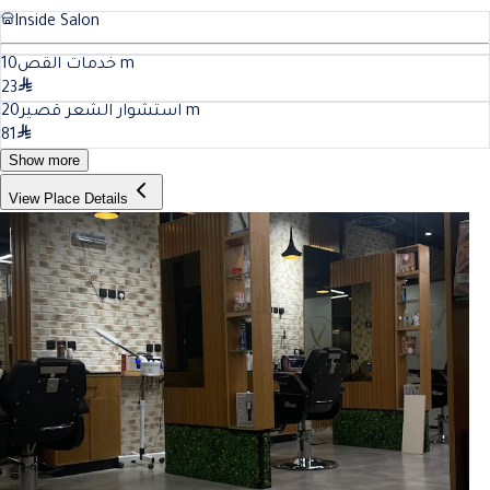
Inside Salon
10
خدمات القص
m
23
20
استشوار الشعر قصير
m
81
Show more
View Place Details