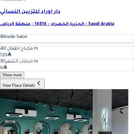
4.8
Reviews 7
دار اوراد للتزيين النسائي
الجزيرة الخضراء - 14814 - منطقة الرياض - Saudi Arabia
Inside Salon
40
مكياج اطفال
m
120
30
خدمات الشعر
m
0
Show more
View Place Details