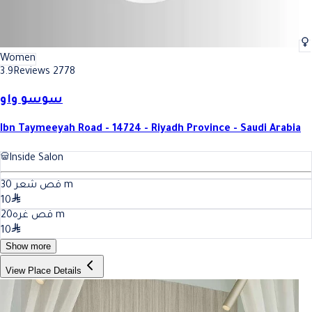
Women
3.9
Reviews 2778
سوسو واو
Ibn Taymeeyah Road - 14724 - Riyadh Province - Saudi Arabia
Inside Salon
30
قص شعر
m
10
20
قص غره
m
10
Show more
View Place Details