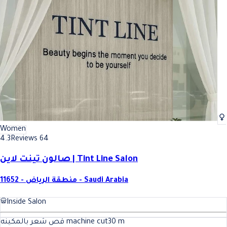
Women
4.3
Reviews 64
صالون تينت لاين | Tint Line Salon
11652 - منطقة الرياض - Saudi Arabia
Inside Salon
قص شعر بالمكينه machine cut
30
m