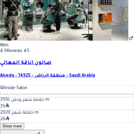
Men
4.9
Reviews 45
صالون اناقة المعالي
Alsedq - 14925 - منطقة الرياض - Saudi Arabia
Inside Salon
10
حلاقة شعر ودقن 35
m
35
20
حلاقة شعر 20
m
20
Show more