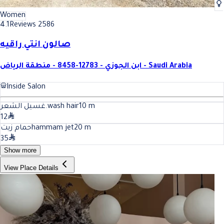
Women
4.1
Reviews 2586
صالون انتي راقيه
ابن الجوزي - 12783-8458 - منطقة الرياض - Saudi Arabia
Inside Salon
غسيل الشعر.wash hair
10
m
12
حمام زيتhammam jet
20
m
35
Show more
View Place Details