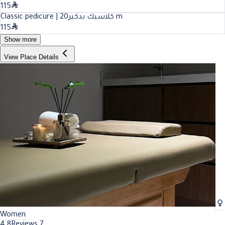
115
20
Classic pedicure | كلاسيك بدكير
m
115
Show more
View Place Details
Women