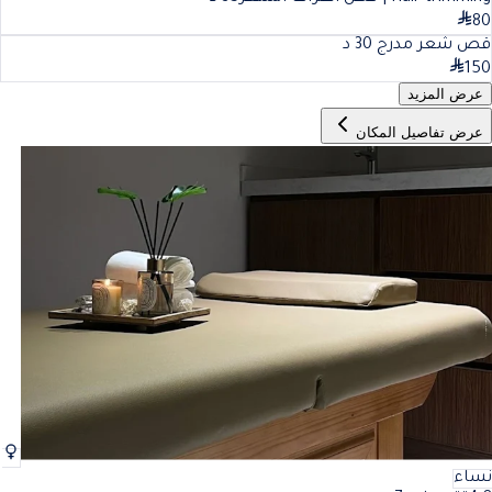
80
قص شعر مدرج
30
د
150
عرض المزيد
عرض تفاصيل المكان
نساء