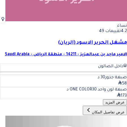
نساء
4.2
تقييمات 49
مشغل الحرير الاسود (الريان)
الامير ماجد بن عبدالعزيز - 14211 - منطقة الرياض - Saudi Arabia
داخل الصالون
صبغة جذور
30
د
58
صبغة لون واحد ONE COLOR
30
د
173
عرض المزيد
عرض تفاصيل المكان