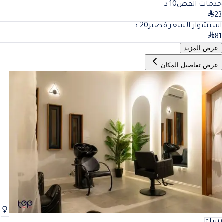
خدمات القص
10
د
23
استشوار الشعر قصير
20
د
81
عرض المزيد
عرض تفاصيل المكان
نساء