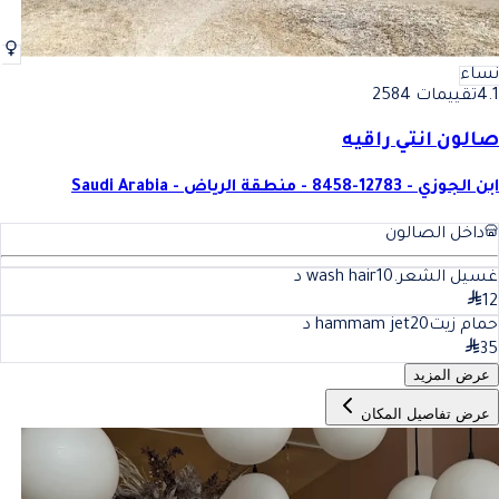
نساء
4.1
تقييمات 2584
صالون انتي راقيه
ابن الجوزي - 12783-8458 - منطقة الرياض - Saudi Arabia
داخل الصالون
غسيل الشعر.wash hair
10
د
12
حمام زيتhammam jet
20
د
35
عرض المزيد
عرض تفاصيل المكان