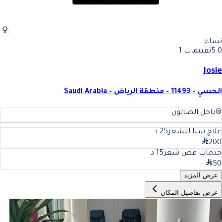
نساء
5.0
تقييمات 1
Josie
الحسي - 11493 - منطقة الرياض - Saudi Arabia
داخل الصالون
علاج سبا للشعر
25
د
200
خدمات قص شعر
15
د
50
عرض المزيد
عرض تفاصيل المكان