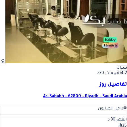
أفضل تساريح الشعر للسيدات في الرياض
فضل تساريح الشعر للسيدات ف
نساء
4.2
تقييمات 230
تفاصيل روز
As-Sahabh - 62800 - Riyadh - Saudi Arabia
داخل الصالون
القص
30
د
35