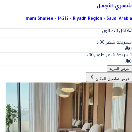
شعري الأجمل
Imam Shafiee - 14212 - Riyadh Region - Saudi Arabia
داخل الصالون
تسريحة شعر
30
د
0
تسريحة شعر طويل
30
د
0
عرض المزيد
عرض تفاصيل المكان