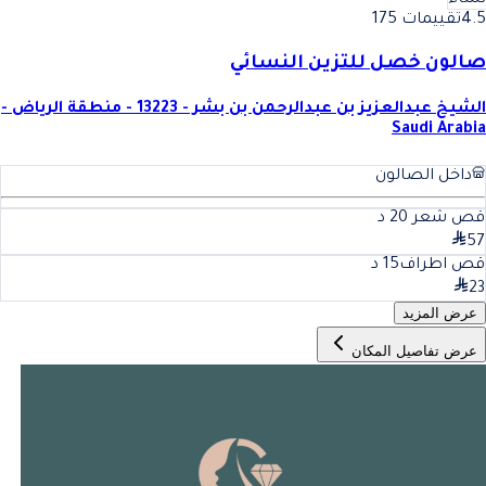
نساء
4.5
تقييمات 175
صالون خصل للتزين النسائي
الشيخ عبدالعزيز بن عبدالرحمن بن بشر - 13223 - منطقة الرياض -
Saudi Arabia
داخل الصالون
قص شعر
20
د
57
قص اطراف
15
د
23
عرض المزيد
عرض تفاصيل المكان