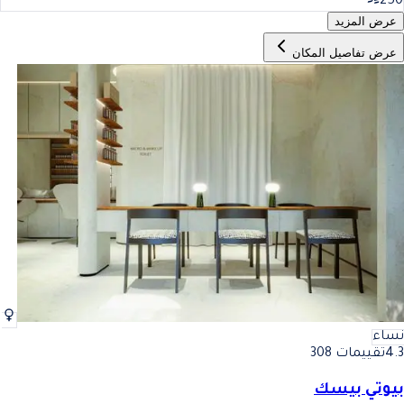
250
عرض المزيد
عرض تفاصيل المكان
نساء
4.3
تقييمات 308
بيوتي بيسك