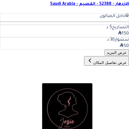
الازدهار - 52388 - القصيم - Saudi Arabia
داخل الصالون
التساريح
5
د
150
سشوار
30
د
50
عرض المزيد
عرض تفاصيل المكان