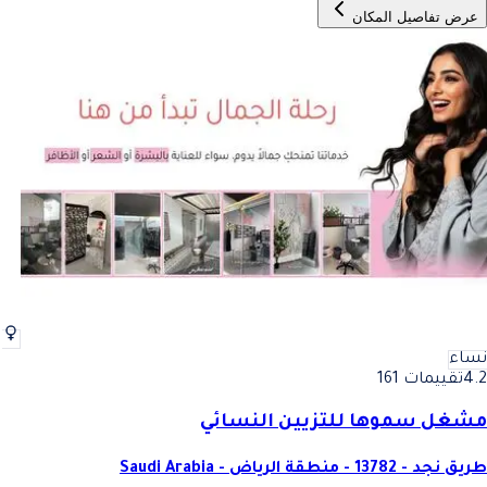
عرض تفاصيل المكان
نساء
4.2
تقييمات 161
مشغل سموها للتزيين النسائي
طريق نجد - 13782 - منطقة الرياض - Saudi Arabia