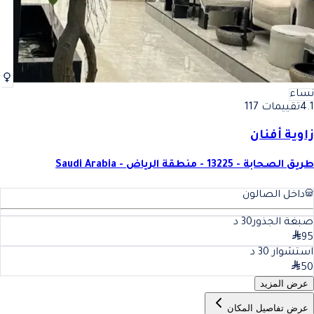
نساء
4.1
تقييمات 117
زاوية أفنان
طريق الصحابة - 13225 - منطقة الرياض - Saudi Arabia
داخل الصالون
صبغة الجذور
30
د
95
استشوار
30
د
50
عرض المزيد
عرض تفاصيل المكان