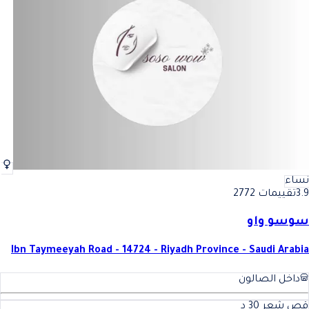
نساء
3.9
تقييمات 2772
سوسو واو
Ibn Taymeeyah Road - 14724 - Riyadh Province - Saudi Arabia
داخل الصالون
قص شعر
30
د