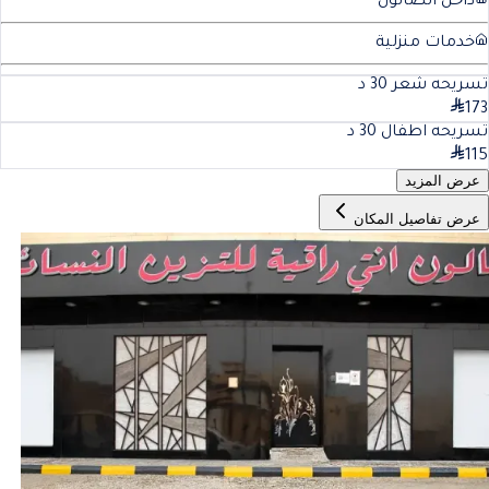
داخل الصالون
خدمات منزلية
تسريحه شعر
30
د
173
تسريحه اطفال
30
د
115
عرض المزيد
عرض تفاصيل المكان