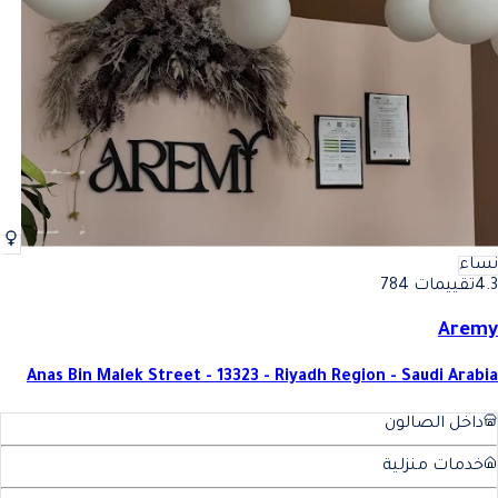
نساء
4.3
تقييمات 784
Aremy
Anas Bin Malek Street - 13323 - Riyadh Region - Saudi Arabia
داخل الصالون
خدمات منزلية