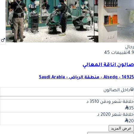
رجال
4.9
تقييمات 45
صالون اناقة المعالي
Alsedq - 14925 - منطقة الرياض - Saudi Arabia
داخل الصالون
حلاقة شعر ودقن 35
10
د
35
حلاقة شعر 20
20
د
20
عرض المزيد