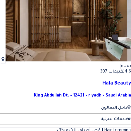
نساء
4.6
تقييمات 307
Hala Beauty
King Abdullah Dt. - 12421 - riyadh - Saudi Arabia
داخل الصالون
خدمات منزلية
Hair trimming | قص أطراف الشعر
35
د