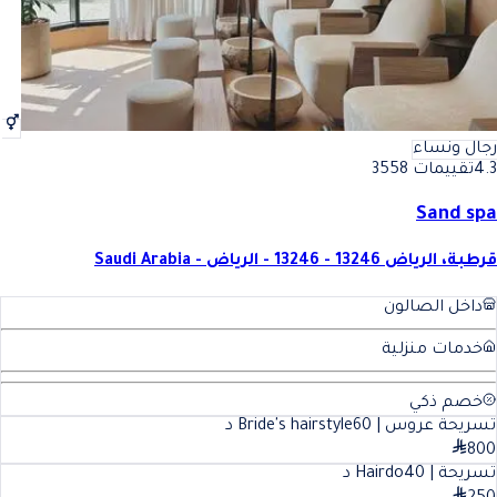
رجال ونساء
4.3
تقييمات 3558
Sand spa
قرطبة، الرياض 13246 - 13246 - الرياض - Saudi Arabia
داخل الصالون
خدمات منزلية
خصم ذكي
تسريحة عروس | Bride's hairstyle
60
د
800
تسريحة | Hairdo
40
د