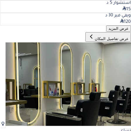
استشوار
5
د
15
ويفي فير
30
د
120
عرض المزيد
عرض تفاصيل المكان