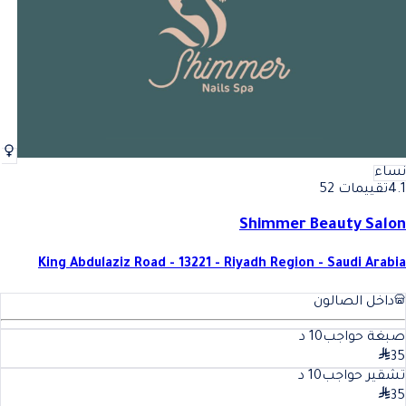
نساء
4.1
تقييمات 52
Shimmer Beauty Salon
King Abdulaziz Road - 13221 - Riyadh Region - Saudi Arabia
داخل الصالون
صبغة حواجب
10
د
35
تشقير حواجب
10
د
35