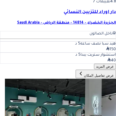
4.8
تقييمات 7
دار اوراد للتزيين النسائي
الجزيرة الخضراء - 14814 - منطقة الرياض - Saudi Arabia
داخل الصالون
هيد سبا نصف ساعه
5
د
150
استشوار ستريت يبدا
5
د
40
عرض المزيد
عرض تفاصيل المكان