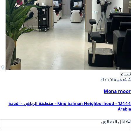
نساء
4.4
تقييمات 217
Mona moor
King Salman Neighborhood - 12444 - منطقة الرياض - Saudi
Arabia
داخل الصالون