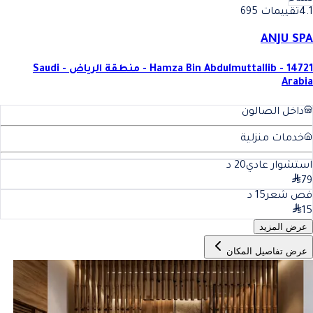
4.1
تقييمات 695
ANJU SPA
Hamza Bin Abdulmuttallib - 14721 - منطقة الرياض - Saudi
Arabia
داخل الصالون
خدمات منزلية
استشوار عادي
20
د
79
قص شعر
15
د
15
عرض المزيد
عرض تفاصيل المكان