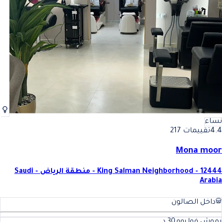
نساء
4.4
تقييمات 217
Mona moor
King Salman Neighborhood - 12444 - منطقة الرياض - Saudi
Arabia
داخل الصالون
رموش فوليوم
30
د