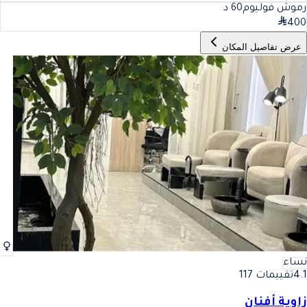
رموش فوليوم
60
د
400
عرض تفاصيل المكان
نساء
4.1
تقييمات 117
زاوية أفنان