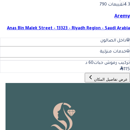
4.3
تقييمات 790
Aremy
Anas Bin Malek Street - 13323 - Riyadh Region - Saudi Arabia
داخل الصالون
خدمات منزلية
تركيب رموش حبات
60
د
115
عرض تفاصيل المكان