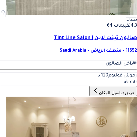
نساء
4.3
تقييمات 64
صالون تينت لاين | Tint Line Salon
11652 - منطقة الرياض - Saudi Arabia
داخل الصالون
رموش فوليوم
120
د
550
عرض تفاصيل المكان