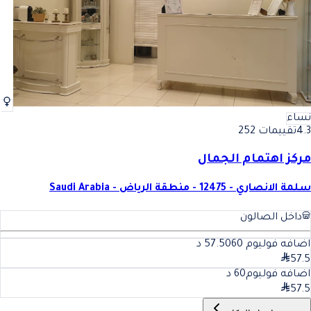
نساء
4.3
تقييمات 252
مركز اهتمام الجمال
سلمة الانصاري - 12475 - منطقة الرياض - Saudi Arabia
داخل الصالون
اضافه فوليوم 57.50
60
د
57.5
اضافه فوليوم
60
د
57.5