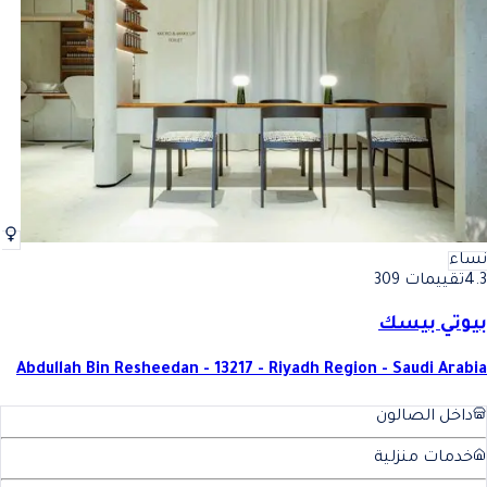
أفضل رموش فوليوم في الرياض
فضل رموش فوليوم في الرياض
نساء
4.3
تقييمات 309
بيوتي بيسك
Abdullah Bin Resheedan - 13217 - Riyadh Region - Saudi Arabia
داخل الصالون
خدمات منزلية