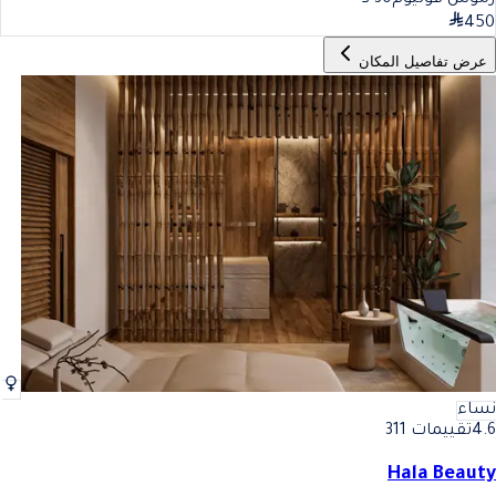
450
عرض تفاصيل المكان
نساء
4.6
تقييمات 311
Hala Beauty