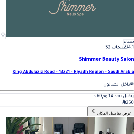
نساء
4.1
تقييمات 52
Shimmer Beauty Salon
King Abdulaziz Road - 13221 - Riyadh Region - Saudi Arabia
داخل الصالون
ريفيل بعد 14يوم
60
د
250
عرض تفاصيل المكان