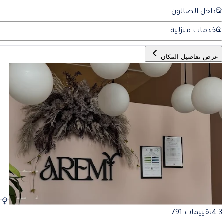
داخل الصالون
خدمات منزلية
عرض تفاصيل المكان
ن
4.3
تقييمات 791