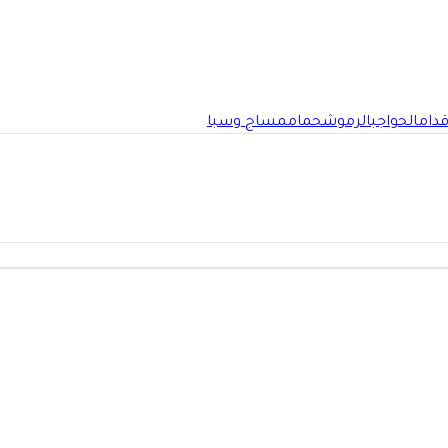
قدام
الحواجب
الرموش
حمام
مساج وسبا
رياض