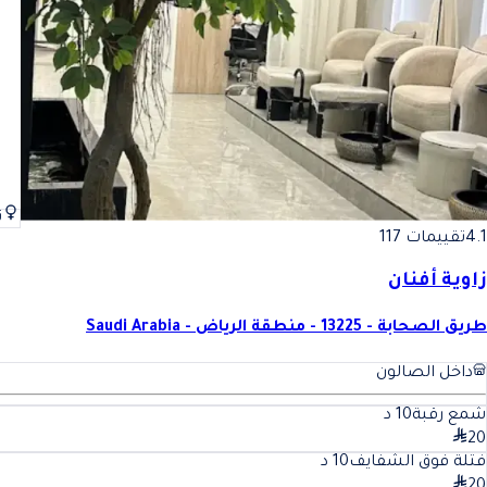
ن
4.1
تقييمات 117
زاوية أفنان
طريق الصحابة - 13225 - منطقة الرياض - Saudi Arabia
داخل الصالون
شمع رقبة
10
د
20
فتلة فوق الشفايف
10
د
20