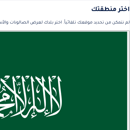
اختر منطقتك
لم نتمكن من تحديد موقعك تلقائياً. اختر بلدك لعرض الصالونات والأس