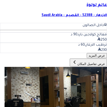
عالم لولوة
الازدهار - 52388 - القصيم - Saudi Arabia
داخل الصالون
معالج كولاجين بارد
90
د
250
ترطيب الارغان
60
د
230
عرض المزيد
عرض تفاصيل المكان