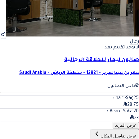
رجال
لا يوجد تقييم بعد
صالون ليمار للحلاقة الرجالية
عمر بن عبدالعزيز - 12821 - منطقة الرياض - Saudi Arabia
داخل الصالون
25
hair -Saç
د
28.75
20
Beard-Sakal
د
23
عرض المزيد
عرض تفاصيل المكان