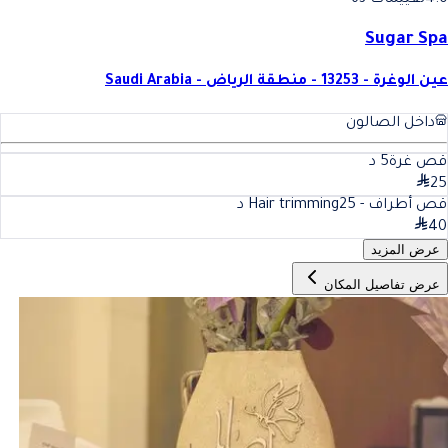
Sugar Spa
عين الوغرة - 13253 - منطقة الرياض - Saudi Arabia
داخل الصالون
قص غرة
5
د
25
قص أطراف - Hair trimming
25
د
40
عرض المزيد
عرض تفاصيل المكان