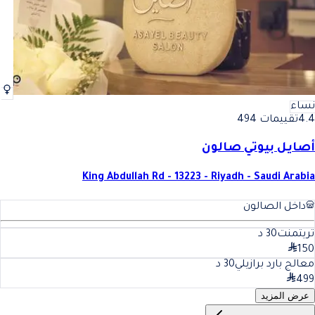
نساء
4.4
تقييمات 494
أصايل بيوتي صالون
King Abdullah Rd - 13223 - Riyadh - Saudi Arabia
داخل الصالون
تريتمنت
30
د
150
معالج بارد برازيلي
30
د
499
عرض المزيد