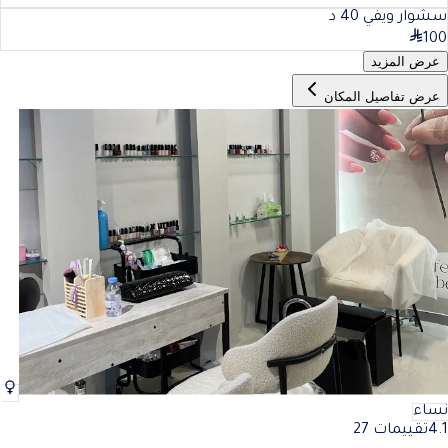
سشوار ويفي
40
د
100
عرض المزيد
عرض تفاصيل المكان
نساء
4.1
تقييمات 27