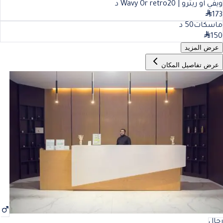
ويفي او ريترو | Wavy Or retro
20
د
173
ماسكات
50
د
150
عرض المزيد
عرض تفاصيل المكان
رجال