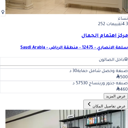
نساء
4.3
تقييمات 252
مركز اهتمام الجمال
سلمة الانصاري - 12475 - منطقة الرياض - Saudi Arabia
داخل الصالون
صبغة وخصل شامل حماية
30
د
500
صبغه جذور ورينساج 575
30
د
460
عرض المزيد
عرض تفاصيل المكان