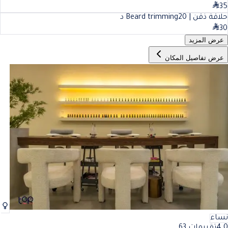
35
حلاقة ذقن | Beard trimming
20
د
30
عرض المزيد
عرض تفاصيل المكان
نساء
4.0
تقييمات 63