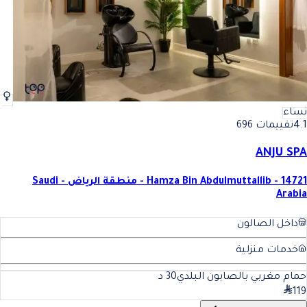
نساء
4.1
تقييمات 696
ANJU SPA
Hamza Bin Abdulmuttallib - 14721 - منطقة الرياض - Saudi
Arabia
داخل الصالون
خدمات منزلية
حمام مغربي بالصابون البلدي
30
د
119