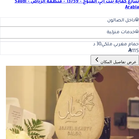
شارع كفاية بنت أبي الفتوح - 13759 - منطقة الرياض - Saudi
Arabia
داخل الصالون
خدمات منزلية
حمام مغربي ملكي
30
د
115
عرض تفاصيل المكان