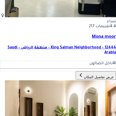
نساء
4.4
تقييمات 217
Mona moor
King Salman Neighborhood - 12444 - منطقة الرياض - Saudi
Arabia
داخل الصالون
عرض تفاصيل المكان