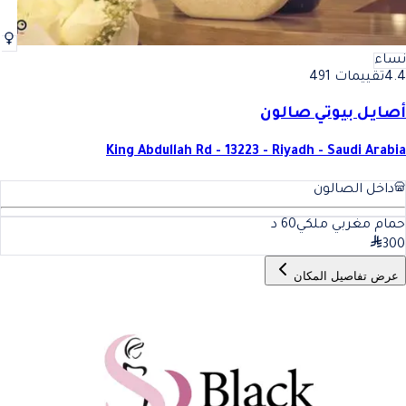
نساء
4.4
تقييمات 491
أصايل بيوتي صالون
King Abdullah Rd - 13223 - Riyadh - Saudi Arabia
داخل الصالون
حمام مغربي ملكي
60
د
300
عرض تفاصيل المكان