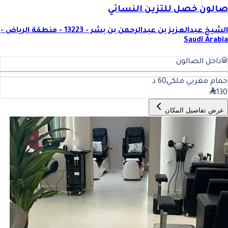
صالون خصل للتزين النسائي
الشيخ عبدالعزيز بن عبدالرحمن بن بشر - 13223 - منطقة الرياض -
Saudi Arabia
داخل الصالون
حمام مغربي ملكي
60
د
130
عرض تفاصيل المكان