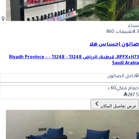
نساء
4.3
تقييمات 860
صالون احساس هلا
RPFX+H73، قرطبة، الرياض 13248 - 13248 - Riyadh Province -
Saudi Arabia
داخل الصالون
حمام ملكي
60
د
287.5
عرض تفاصيل المكان