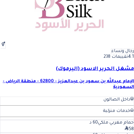
رجال ونساء
4.1
تقييمات 238
مشغل الحرير الاسود (اليرموك)
الإمام عبدالله بن سعود بن عبدالعزيز - 62800 - منطقة الرياض -
السعودية
داخل الصالون
خدمات منزلية
حمام مغربي ملكي
60
د
58