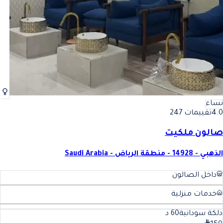
نساء
4.0
تقييمات 247
صالون ملكيت
الذهبي - 14928 - منطقة الرياض - Saudi Arabia
داخل الصالون
خدمات منزلية
دلكة سودانية
60
د