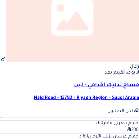
رجال
لا يوجد تقييم بعد
مساج تدليك اقدامي - لبن
Najd Road - 13782 - Riyadh Region - Saudi Arabia
داخل الصالون
حمام مغربي فاخر
60
د
230
حمام عرسان بزيت الأرجان
60
د