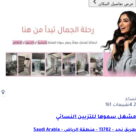
عرض تفاصيل المكان
نساء
4.2
تقييمات 161
مشغل سموها للتزيين النسائي
طريق نجد - 13782 - منطقة الرياض - Saudi Arabia