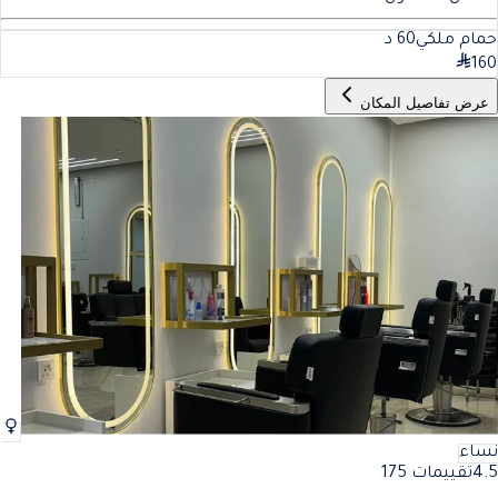
حمام ملكي
60
د
160
عرض تفاصيل المكان
نساء
4.5
تقييمات 175