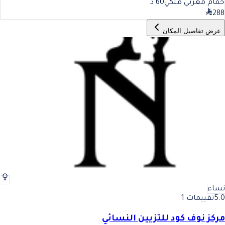
حمام مغربي ملكي
60
د
288
عرض تفاصيل المكان
نساء
5.0
تقييمات 1
مركز نوف كود للتزيين النسائي