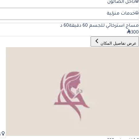
داخل الصالون
خدمات منزلية
مساج استرخائي للجسم 60 دقيقة
60
د
300
عرض تفاصيل المكان
ن