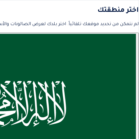
اختر منطقتك
لم نتمكن من تحديد موقعك تلقائياً. اختر بلدك لعرض الصالونات والأس