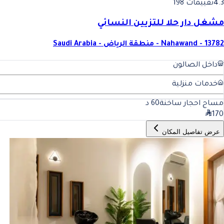
4.3
تقييمات 198
مشغل دار حلا للتزيين النسائي
Nahawand - 13782 - منطقة الرياض - Saudi Arabia
داخل الصالون
خدمات منزلية
مساج احجار ساخنة
60
د
170
عرض تفاصيل المكان