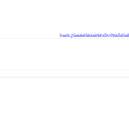
قدام
الحواجب
الرموش
حمام
مساج وسبا