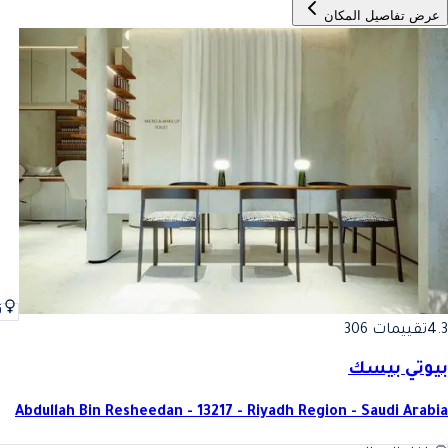
عرض تفاصيل المكان
ن
4.3
تقييمات 306
بيوتي بيسك
Abdullah Bin Resheedan - 13217 - Riyadh Region - Saudi Arabia