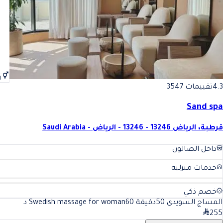
ر
4.3
تقييمات 3547
Sand spa
قرطبة، الرياض 13246 - 13246 - الرياض - Saudi Arabia
داخل الصالون
خدمات منزلية
خصم ذكي
المساج السويدي 50دقيقة Swedish massage for woman
60
د
255