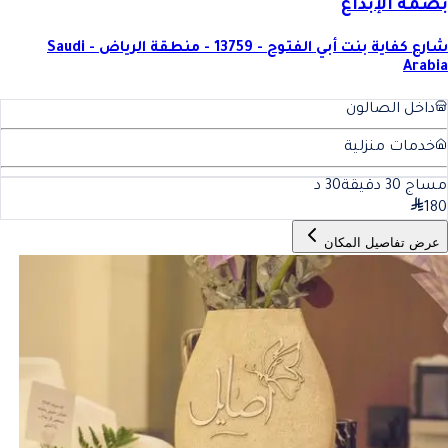
بصمة الإبداع
شارع كفاية بنت أبي الفتوح - 13759 - منطقة الرياض - Saudi
Arabia
داخل الصالون
خدمات منزلية
مساج 30 دقيقة
30
د
180
عرض تفاصيل المكان