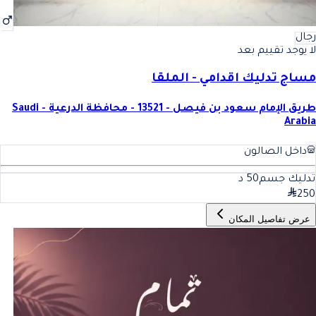
رجال
لا يوجد تقييم بعد
مساج تدليك اقدامي - الملقا
طريق الإمام سعود بن فيصل - 13521 - محافظة الدرعية - Saudi
Arabia
داخل الصالون
تدليك جسم
50
د
250
عرض تفاصيل المكان