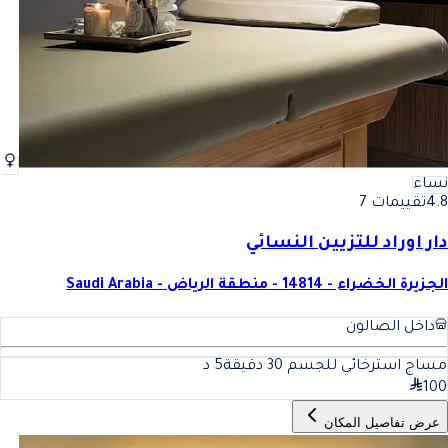
نساء
4.8
تقييمات 7
دار اوراد للتزيين النسائي
الجزيرة الخضراء - 14814 - منطقة الرياض - Saudi Arabia
داخل الصالون
مساج استرخائي للجسم 30 دقيقة
5
د
100
عرض تفاصيل المكان