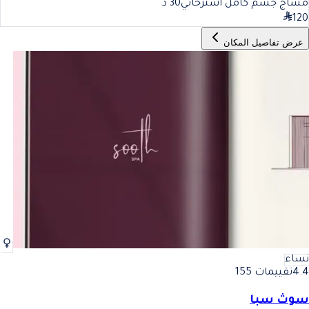
مساج جسم كامل استرخائي
30
د
120
عرض تفاصيل المكان
نساء
4.4
تقييمات 155
سوث سبا