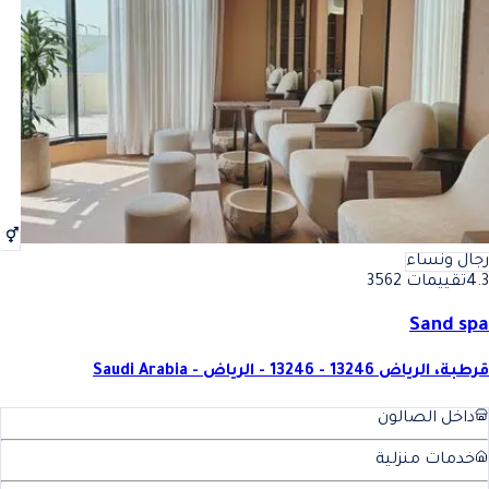
أفضل مساج استرخائي للجسم 30 دقيقة في الرياض
فضل مساج استرخائي للجسم 30 دقيقة في الرياض
رجال ونساء
4.3
تقييمات 3562
Sand spa
قرطبة، الرياض 13246 - 13246 - الرياض - Saudi Arabia
داخل الصالون
خدمات منزلية