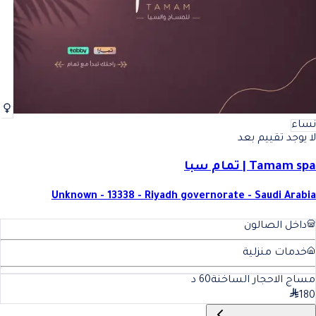
نساء
لا يوجد تقييم بعد
Tamam spa | تمام سبا
Unknown - 13338 - Riyadh governorate - Saudi Arabia
داخل الصالون
خدمات منزلية
مساج الاحجار الساخنة
60
د
180