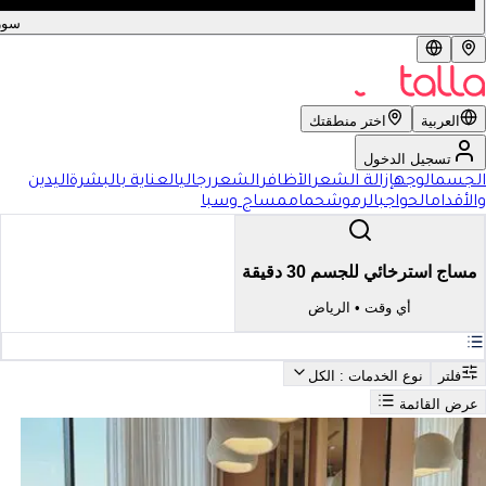
سور
العربية
اختر منطقتك
تسجيل الدخول
الجسم
الوجه
إزالة الشعر
الأظافر
الشعر
رجالي
العناية بالبشرة
اليدين
والأقدام
الحواجب
الرموش
حمام
مساج وسبا
مساج استرخائي للجسم 30 دقيقة
أي وقت
•
الرياض
فلتر
نوع الخدمات
: الكل
عرض القائمة
بحث