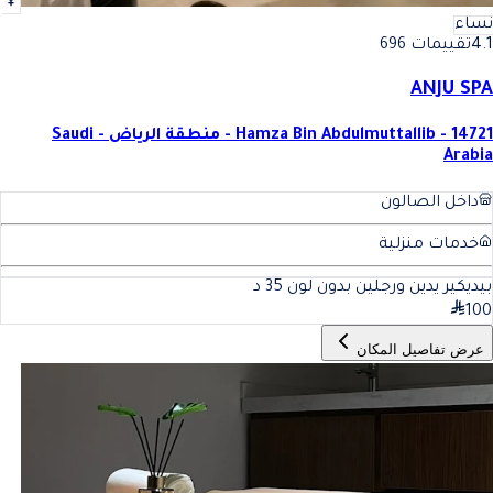
نساء
4.1
تقييمات 696
ANJU SPA
Hamza Bin Abdulmuttallib - 14721 - منطقة الرياض - Saudi
Arabia
داخل الصالون
خدمات منزلية
بيديكير يدين ورجلين بدون لون
35
د
100
عرض تفاصيل المكان