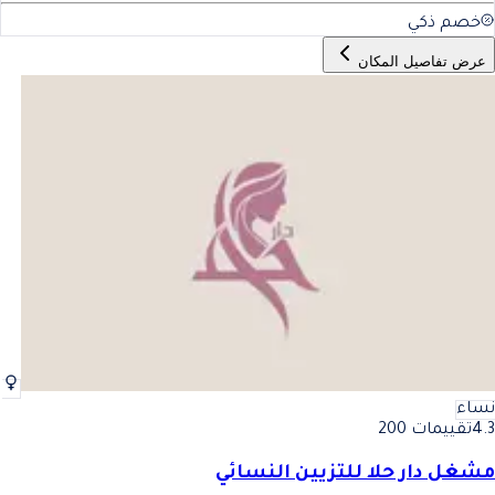
خصم ذكي
عرض تفاصيل المكان
نساء
4.3
تقييمات 200
مشغل دار حلا للتزيين النسائي