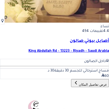
نساء
4.4
تقييمات 494
أصايل بيوتي صالون
King Abdullah Rd - 13223 - Riyadh - Saudi Arabia
داخل الصالون
مساج استرخائي للجسم 30 دقيقة
30
د
60
عرض تفاصيل المكان