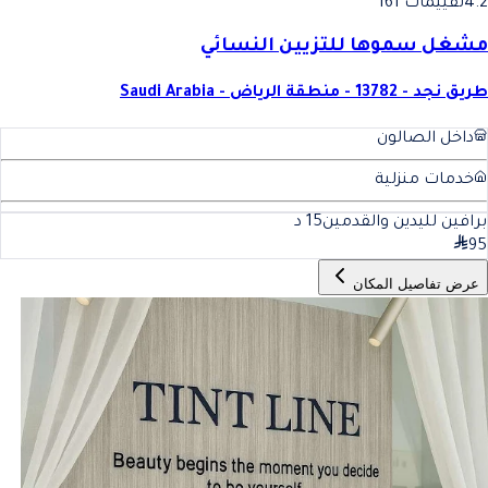
4.2
تقييمات 161
مشغل سموها للتزيين النسائي
طريق نجد - 13782 - منطقة الرياض - Saudi Arabia
داخل الصالون
خدمات منزلية
برافين لليدين والقدمين
15
د
95
عرض تفاصيل المكان