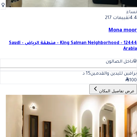
نساء
4.4
تقييمات 217
Mona moor
King Salman Neighborhood - 12444 - منطقة الرياض - Saudi
Arabia
داخل الصالون
برافين لليدين والقدمين
15
د
100
عرض تفاصيل المكان