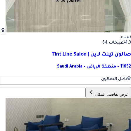
نساء
4.3
تقييمات 64
صالون تينت لاين | Tint Line Salon
11652 - منطقة الرياض - Saudi Arabia
داخل الصالون
عرض تفاصيل المكان