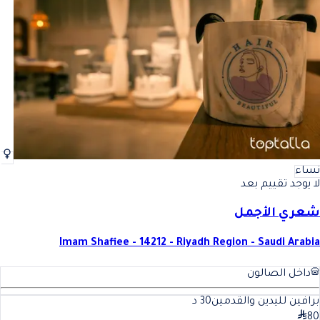
أفضل برافين لليدين والقدمين في الرياض
فضل برافين لليدين والقدمين ف
نساء
لا يوجد تقييم بعد
شعري الأجمل
Imam Shafiee - 14212 - Riyadh Region - Saudi Arabia
داخل الصالون
برافين لليدين والقدمين
30
د
80