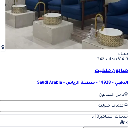
نساء
4.0
تقييمات 248
صالون ملكيت
الذهبي - 14928 - منطقة الرياض - Saudi Arabia
داخل الصالون
خدمات منزلية
خدمات المناكير
10
د
13