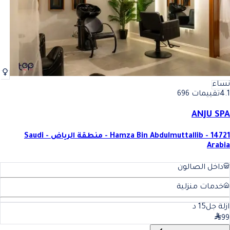
نساء
4.1
تقييمات 696
ANJU SPA
Hamza Bin Abdulmuttallib - 14721 - منطقة الرياض - Saudi
Arabia
داخل الصالون
خدمات منزلية
ازلة جل
15
د
99