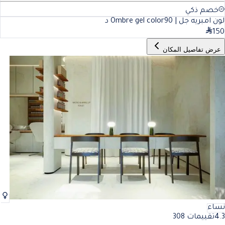
خصم ذكي
لون امبريه جل | Ombre gel color
90
د
150
عرض تفاصيل المكان
نساء
4.3
تقييمات 308