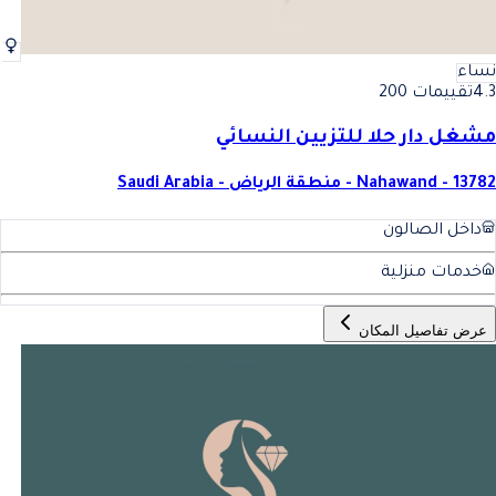
نساء
4.3
تقييمات 200
مشغل دار حلا للتزيين النسائي
Nahawand - 13782 - منطقة الرياض - Saudi Arabia
داخل الصالون
خدمات منزلية
عرض تفاصيل المكان