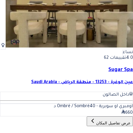
نساء
4.0
تقييمات 62
Sugar Spa
عين الوغرة - 13253 - منطقة الرياض - Saudi Arabia
داخل الصالون
اومبري او سوبرية - Ombré / Sombré
40
د
660
عرض تفاصيل المكان