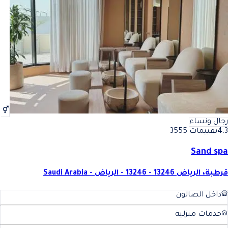
أفضل لون اومبريه في الرياض
فضل لون اومبريه في الرياض
رجال ونساء
4.3
تقييمات 3555
Sand spa
قرطبة، الرياض 13246 - 13246 - الرياض - Saudi Arabia
داخل الصالون
خدمات منزلية