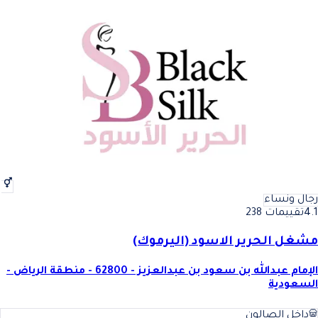
رجال ونساء
4.1
تقييمات 238
مشغل الحرير الاسود (اليرموك)
الإمام عبدالله بن سعود بن عبدالعزيز - 62800 - منطقة الرياض -
السعودية
داخل الصالون