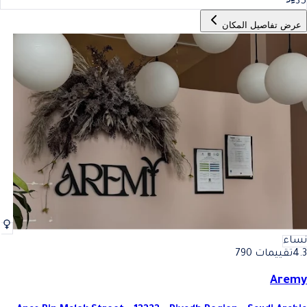
35
عرض تفاصيل المكان
نساء
4.3
تقييمات 790
Aremy