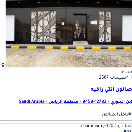
نساء
4.1
تقييمات 2587
صالون انتي راقيه
ابن الجوزي - 12783-8458 - منطقة الرياض - Saudi Arabia
داخل الصالون
حمام زيتhammam jet
20
د