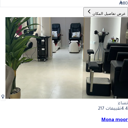
80
عرض تفاصيل المكان
نساء
4.4
تقييمات 217
Mona moor