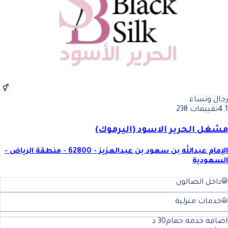
رجال ونساء
4.1
تقييمات 238
مشغل الحرير الاسود (اليرموك)
الإمام عبدالله بن سعود بن عبدالعزيز - 62800 - منطقة الرياض -
السعودية
داخل الصالون
خدمات منزلية
اضافه خدمه حمام
30
د