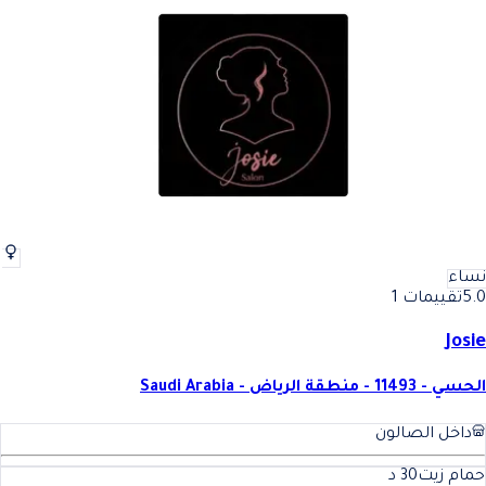
نساء
5.0
تقييمات 1
Josie
الحسي - 11493 - منطقة الرياض - Saudi Arabia
داخل الصالون
حمام زيت
30
د