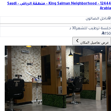
King Salman Neighborhood - 12444 - منطقة الرياض - Saudi
Arabia
داخل الصالون
جلسة ترطيب للشعر
30
د
150
عرض تفاصيل المكان