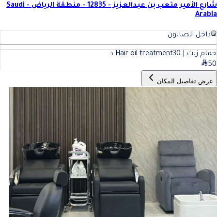
شارع الأمير متعب بن عبدالعزيز - 12835 - منطقة الرياض - Saudi
Arabia
داخل الصالون
حمام زيت | Hair oil treatment
30
د
50
عرض تفاصيل المكان