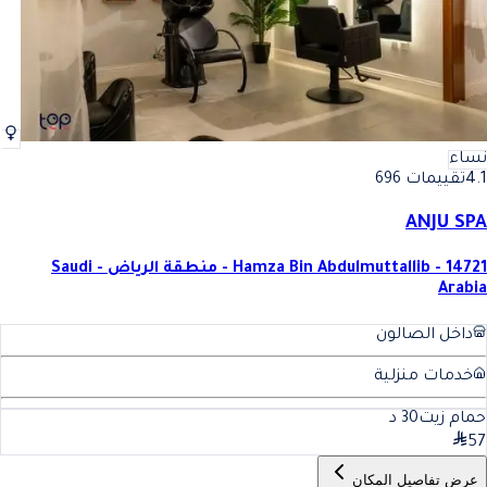
نساء
4.1
تقييمات 696
ANJU SPA
Hamza Bin Abdulmuttallib - 14721 - منطقة الرياض - Saudi
Arabia
داخل الصالون
خدمات منزلية
حمام زيت
30
د
57
عرض تفاصيل المكان