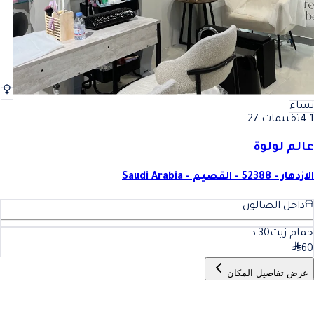
نساء
4.1
تقييمات 27
عالم لولوة
الازدهار - 52388 - القصيم - Saudi Arabia
داخل الصالون
حمام زيت
30
د
60
عرض تفاصيل المكان