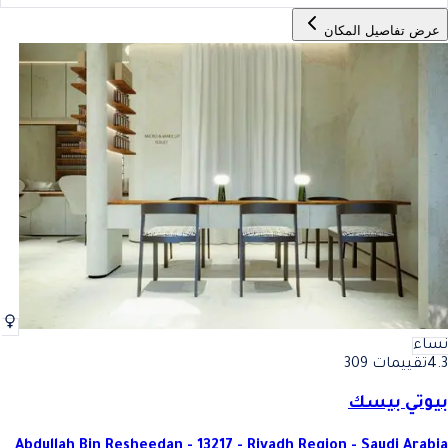
عرض تفاصيل المكان
نساء
4.3
تقييمات 309
بيوتي بيسك
Abdullah Bin Resheedan - 13217 - Riyadh Region - Saudi Arabia