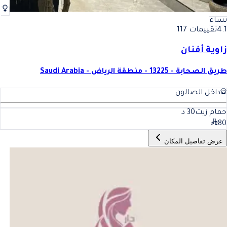
نساء
4.1
تقييمات 117
زاوية أفنان
طريق الصحابة - 13225 - منطقة الرياض - Saudi Arabia
داخل الصالون
حمام زيت
30
د
80
عرض تفاصيل المكان