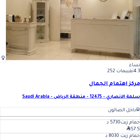
نساء
4.3
تقييمات 252
مركز اهتمام الجمال
سلمة الانصاري - 12475 - منطقة الرياض - Saudi Arabia
داخل الصالون
حمام زيت57
30
د
57.5
حمام زيت 80
30
د