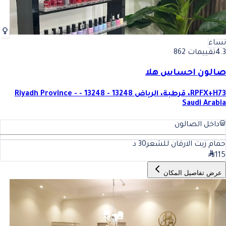
نساء
4.3
تقييمات 862
صالون احساس هلا
RPFX+H73، قرطبة، الرياض 13248 - 13248 - Riyadh Province -
Saudi Arabia
داخل الصالون
حمام زيت الارقان للشعر
30
د
115
عرض تفاصيل المكان