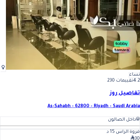
أفضل حمام زيت في الرياض
فضل حمام زيت في الرياض
نساء
4.2
تقييمات 230
تفاصيل روز
As-Sahabh - 62800 - Riyadh - Saudi Arabia
داخل الصالون
فروة الراس
15
د
30