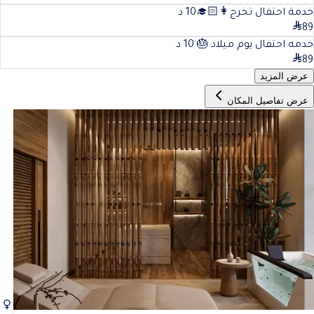
خدمة احتفال تخرج👩🏻‍🎓
10
د
89
خدمه احتفال يوم ميلاد 🎂
10
د
89
عرض المزيد
عرض تفاصيل المكان