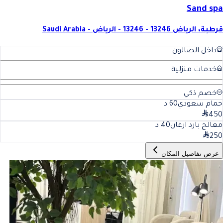
Sand spa
قرطبة، الرياض 13246 - 13246 - الرياض - Saudi Arabia
داخل الصالون
خدمات منزلية
خصم ذكي
حمام سعودي
60
د
450
معالج بارد ارغان
40
د
250
عرض تفاصيل المكان