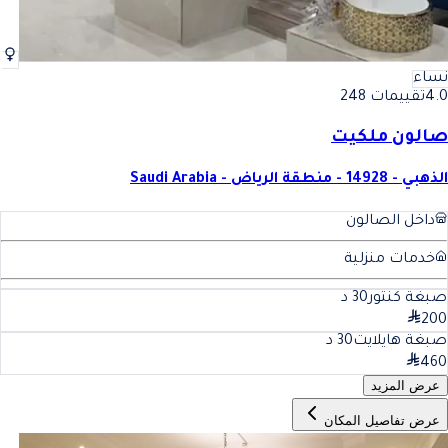
نساء
4.0
تقييمات 248
صالون ملكيت
الذهبي - 14928 - منطقة الرياض - Saudi Arabia
داخل الصالون
خدمات منزلية
صبغة كنتور
30
د
200
صبغة هايلايت
30
د
460
عرض المزيد
عرض تفاصيل المكان