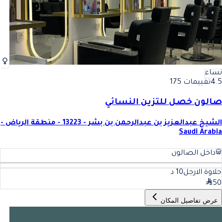
نساء
4.5
تقييمات 175
صالون خصل للتزين النسائي
الشيخ عبدالعزيز بن عبدالرحمن بن بشر - 13223 - منطقة الرياض -
Saudi Arabia
داخل الصالون
حلاوة الارجل
10
د
50
عرض تفاصيل المكان