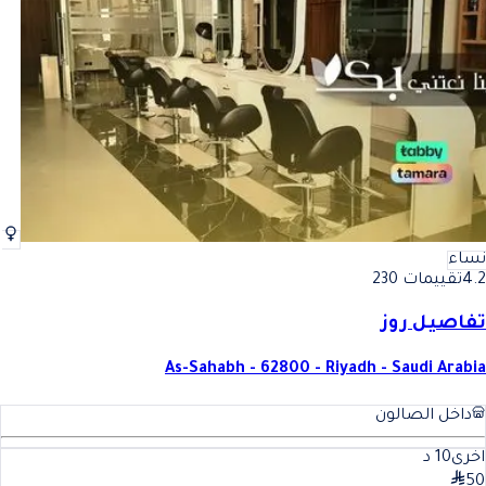
أفضل حلاوة الارجل في الرياض
فضل حلاوة الارجل في الرياض
نساء
4.2
تقييمات 230
تفاصيل روز
As-Sahabh - 62800 - Riyadh - Saudi Arabia
داخل الصالون
اخرى
10
د
50