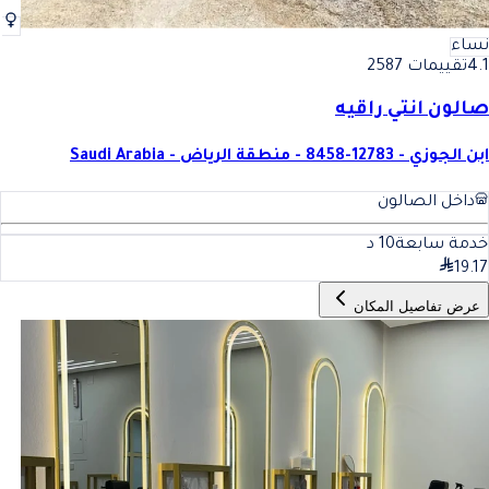
نساء
4.1
تقييمات 2587
صالون انتي راقيه
ابن الجوزي - 12783-8458 - منطقة الرياض - Saudi Arabia
داخل الصالون
خدمة سابعة
10
د
19.17
عرض تفاصيل المكان