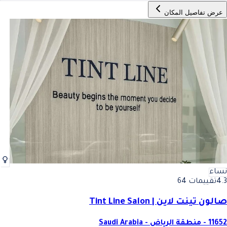
عرض تفاصيل المكان
نساء
4.3
تقييمات 64
صالون تينت لاين | Tint Line Salon
11652 - منطقة الرياض - Saudi Arabia