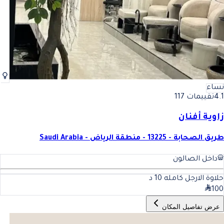
نساء
4.1
تقييمات 117
زاوية أفنان
طريق الصحابة - 13225 - منطقة الرياض - Saudi Arabia
داخل الصالون
حلاوة الارجل كامله
10
د
100
عرض تفاصيل المكان