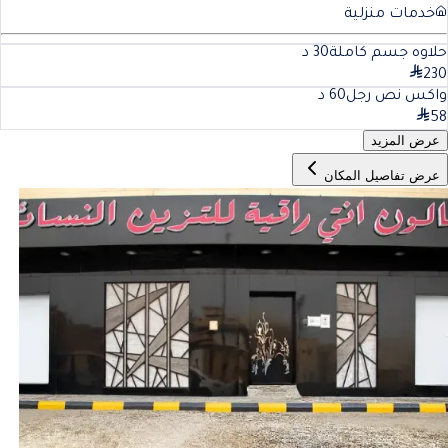
خدمات منزلية
حلاوه جسم كاملة
30
د
230
واكس نص رجل
60
د
58
عرض المزيد
عرض تفاصيل المكان