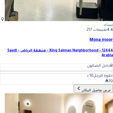
نساء
4.4
تقييمات 217
Mona moor
King Salman Neighborhood - 12444 - منطقة الرياض - Saudi
Arabia
داخل الصالون
حلاوة الارجل
10
د
70
عرض تفاصيل المكان