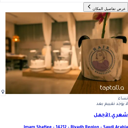
عرض تفاصيل المكان
نساء
لا يوجد تقييم بعد
شعري الأجمل
Imam Shafiee - 14212 - Riyadh Region - Saudi Arabia