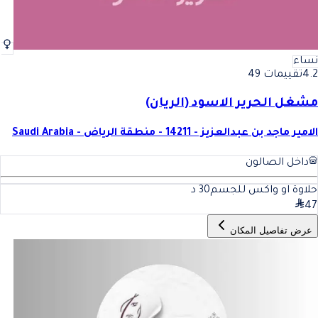
نساء
4.2
تقييمات 49
مشغل الحرير الاسود (الريان)
الامير ماجد بن عبدالعزيز - 14211 - منطقة الرياض - Saudi Arabia
داخل الصالون
حلاوة او واكس للجسم
30
د
47
عرض تفاصيل المكان