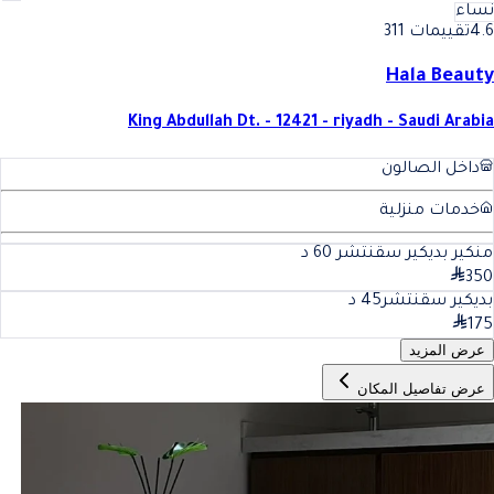
نساء
4.6
تقييمات 311
Hala Beauty
King Abdullah Dt. - 12421 - riyadh - Saudi Arabia
داخل الصالون
خدمات منزلية
منكير بديكير سقنتشر
60
د
350
بديكير سقنتشر
45
د
175
عرض المزيد
عرض تفاصيل المكان