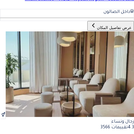
داخل الصالون
عرض تفاصيل المكان
رجال ونساء
4.3
تقييمات 3566