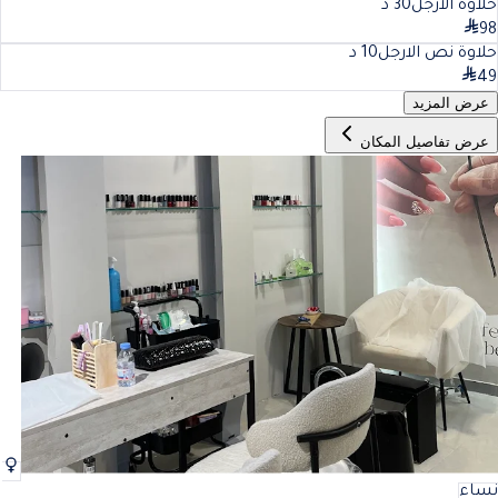
حلاوة الارجل
30
د
98
حلاوة نص الارجل
10
د
49
عرض المزيد
عرض تفاصيل المكان
نساء