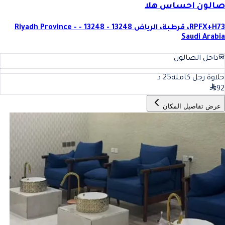
صالون احساس هلا
RPFX+H73، قرطبة، الرياض 13248 - 13248 - Riyadh Province -
Saudi Arabia
داخل الصالون
حلاوة رجل كاملة
25
د
92
عرض تفاصيل المكان