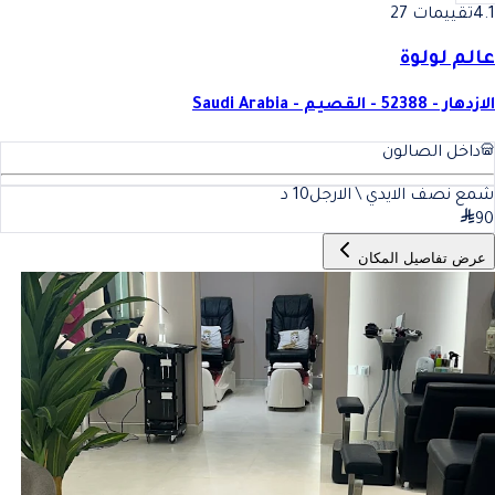
4.1
تقييمات 27
عالم لولوة
الازدهار - 52388 - القصيم - Saudi Arabia
داخل الصالون
شمع نصف الايدي \ الارجل
10
د
90
عرض تفاصيل المكان