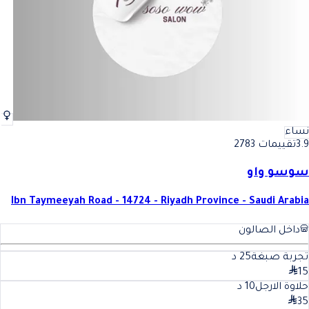
نساء
3.9
تقييمات 2783
سوسو واو
Ibn Taymeeyah Road - 14724 - Riyadh Province - Saudi Arabia
داخل الصالون
تجربة صبغة
25
د
15
حلاوة الارجل
10
د
35