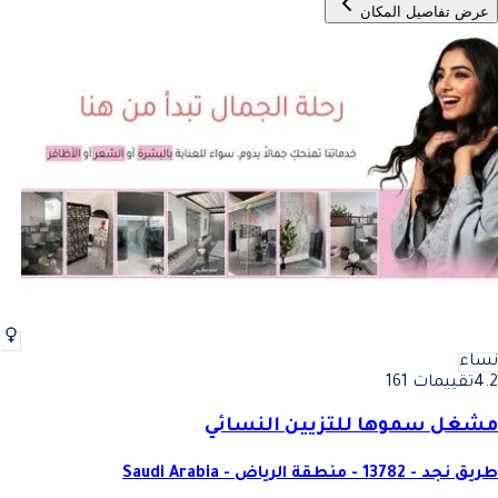
عرض تفاصيل المكان
نساء
4.2
تقييمات 161
مشغل سموها للتزيين النسائي
طريق نجد - 13782 - منطقة الرياض - Saudi Arabia