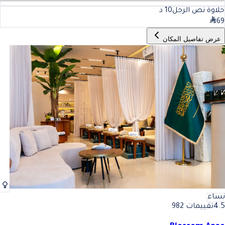
حلاوة نص الرجل
10
د
69
عرض تفاصيل المكان
نساء
4.5
تقييمات 982