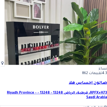
نساء
4.3
تقييمات 862
صالون احساس هلا
RPFX+H73، قرطبة، الرياض 13248 - 13248 - Riyadh Province -
Saudi Arabia