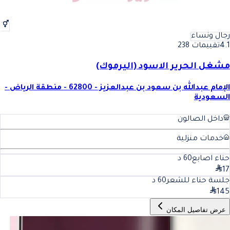
رجال ونساء
4.1
تقييمات 238
مشغل الحرير الاسود (اليرموك)
الإمام عبدالله بن سعود بن عبدالعزيز - 62800 - منطقة الرياض -
السعودية
داخل الصالون
خدمات منزلية
حناء اصابع
60
د
17
جلسة حناء للشعر
60
د
145
عرض تفاصيل المكان