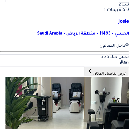
نساء
5.0
تقييمات 1
Josie
الحسي - 11493 - منطقة الرياض - Saudi Arabia
داخل الصالون
نقش حناء
25
د
60
عرض تفاصيل المكان