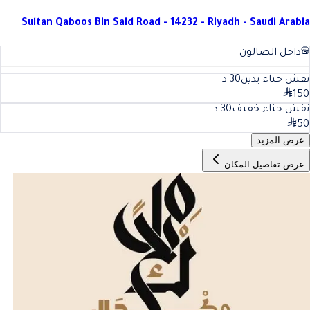
Sultan Qaboos Bin Said Road - 14232 - Riyadh - Saudi Arabia
داخل الصالون
نقش حناء يدين
30
د
150
نقش حناء خفيف
30
د
50
عرض المزيد
عرض تفاصيل المكان