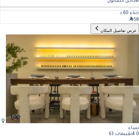
داخل الصالون
حناء
60
د
58
عرض تفاصيل المكان
نساء
4.0
تقييمات 63