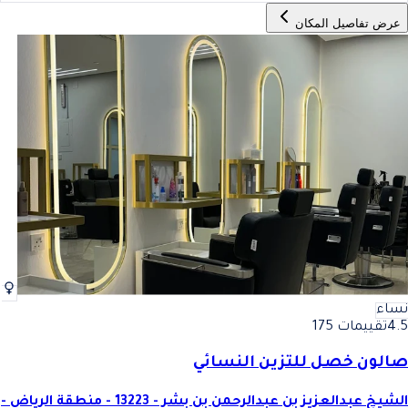
عرض تفاصيل المكان
نساء
4.5
تقييمات 175
صالون خصل للتزين النسائي
الشيخ عبدالعزيز بن عبدالرحمن بن بشر - 13223 - منطقة الرياض -