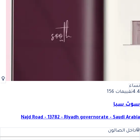
نساء
4.4
تقييمات 156
سوث سبا
Najd Road - 13782 - Riyadh governorate - Saudi Arabia
داخل الصالون