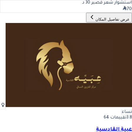
استشوار شعر قصير
30
د
70
عرض تفاصيل المكان
نساء
3.8
تقييمات 64
عبية القادسية