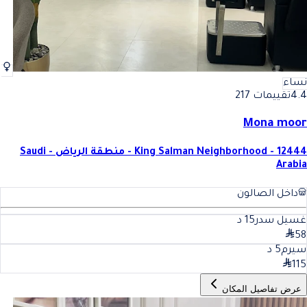
نساء
4.4
تقييمات 217
Mona moor
King Salman Neighborhood - 12444 - منطقة الرياض - Saudi
Arabia
داخل الصالون
غسيل سدر
15
د
58
سيرم
5
د
115
عرض تفاصيل المكان