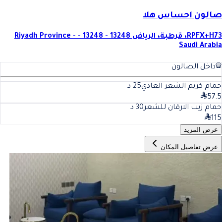
صالون احساس هلا
RPFX+H73، قرطبة، الرياض 13248 - 13248 - Riyadh Province -
Saudi Arabia
داخل الصالون
حمام كريم الشعر العادي
25
د
57.5
حمام زيت الارقان للشعر
30
د
115
عرض المزيد
عرض تفاصيل المكان