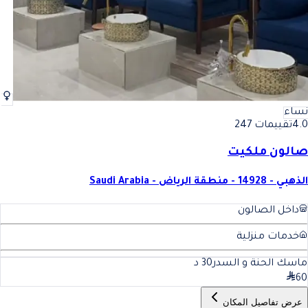
نساء
4.0
تقييمات 247
صالون ملكيت
الذهبي - 14928 - منطقة الرياض - Saudi Arabia
داخل الصالون
خدمات منزلية
ماسك الحنة و السدر
30
د
60
عرض تفاصيل المكان