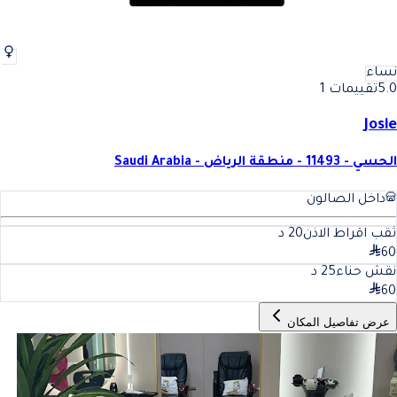
نساء
5.0
تقييمات 1
Josie
الحسي - 11493 - منطقة الرياض - Saudi Arabia
داخل الصالون
ثقب اقراط الاذن
20
د
60
نقش حناء
25
د
60
عرض تفاصيل المكان