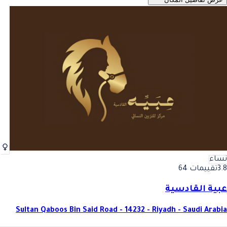
نساء
3.8
تقييمات 64
عبية القادسية
Sultan Qaboos Bin Said Road - 14232 - Riyadh - Saudi Arabia