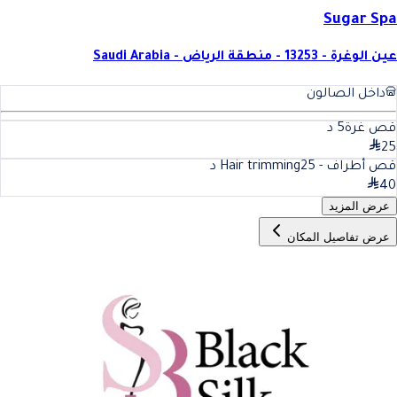
Sugar Spa
عين الوغرة - 13253 - منطقة الرياض - Saudi Arabia
داخل الصالون
قص غرة
5
د
25
قص أطراف - Hair trimming
25
د
40
عرض المزيد
عرض تفاصيل المكان