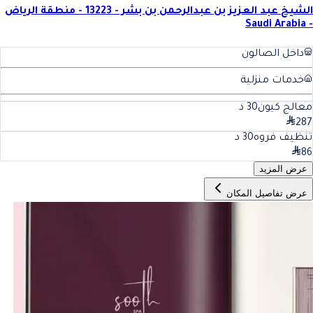
الشيخ عبد العزيز بن عبدالرحمن بن بشر - 13223 - منطقة الرياض
- Saudi Arabia
داخل الصالون
خدمات منزلية
معالج كيون
30
د
287
تنظيف فروه
30
د
86
عرض المزيد
عرض تفاصيل المكان