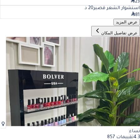
23
استشوار الشعر قصير
20
د
81
عرض المزيد
عرض تفاصيل المكان
نساء
4.3
تقييمات 857