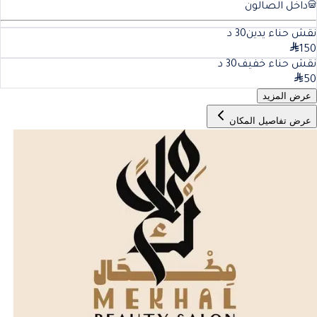
داخل الصالون
نقش حناء يدين
30
د
150
نقش حناء خفيف
30
د
50
عرض المزيد
عرض تفاصيل المكان