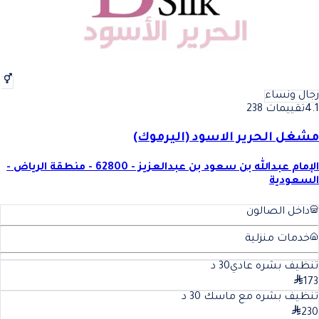
رجال ونساء
4.1
تقييمات 238
مشغل الحرير الاسود (اليرموك)
الإمام عبدالله بن سعود بن عبدالعزيز - 62800 - منطقة الرياض -
السعودية
داخل الصالون
خدمات منزلية
تنظيف بشره عادي
30
د
173
تنظيف بشره مع ماسك
30
د
230