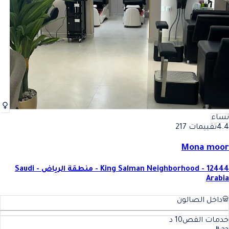
نساء
4.4
تقييمات 217
Mona moor
King Salman Neighborhood - 12444 - منطقة الرياض - Saudi
Arabia
داخل الصالون
خدمات القص
10
د