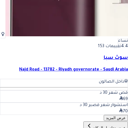
نساء
4.4
تقييمات 153
سوث سبا
Najd Road - 13782 - Riyadh governorate - Saudi Arabia
داخل الصالون
قص شعر
30
د
69
استشوار شعر قصير
30
د
70
عرض المزيد
عرض تفاصيل المكان