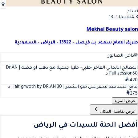
نساء
4.8
تقييمات 13
Mekhal Beauty salon
طريق الامام سعود بن فيصل - 13522 - الرياض - السعودية
داخل الصالون
المعالج الالماني الفاخر -طبي- خلايا جذعية مع ذهب او فضه | Dr.AN
60
Full session
د
420
مانع التساقط محفز على نمو الشعر | Hair grwoth by DR.AN
30
د
275
عرض المزيد
عرض تفاصيل المكان
أفضل الحنة للسيدات في الرياض