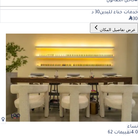
داخل الصالون
خدمات حناء لليدين
30
د
30
عرض تفاصيل المكان
نساء
4.0
تقييمات 62