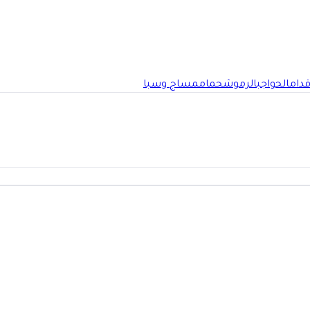
قدام
الحواجب
الرموش
حمام
مساج وسبا