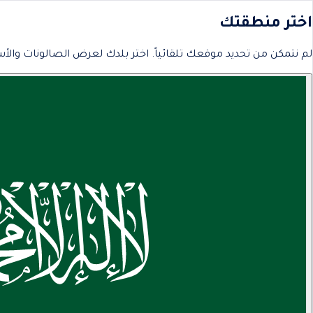
اختر منطقتك
لم نتمكن من تحديد موقعك تلقائياً. اختر بلدك لعرض الصالونات والأس