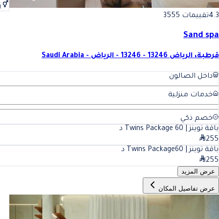
ر
4.3
تقييمات 3555
Sand spa
قرطبة، الرياض 13246 - 13246 - الرياض - Saudi Arabia
داخل الصالون
خدمات منزلية
خصم ذكي
باقة توينز | Twins Package
60
د
255
باقة توينز | Twins Package
60
د
255
عرض المزيد
عرض تفاصيل المكان