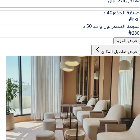
داخل الصالون
صبغة الجذور
40
د
130
صبغة الشعر لون واحد
50
د
280
عرض المزيد
عرض تفاصيل المكان