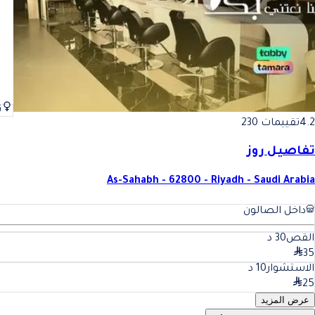
ن
4.2
تقييمات 230
تفاصيل روز
As-Sahabh - 62800 - Riyadh - Saudi Arabia
داخل الصالون
القص
30
د
35
الاستشوار
10
د
25
عرض المزيد