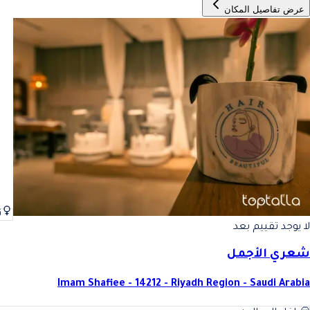
عرض تفاصيل المكان
ن
لا يوجد تقييم بعد
شعري الأجمل
Imam Shafiee - 14212 - Riyadh Region - Saudi Arabia