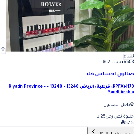
نساء
4.3
تقييمات 862
صالون احساس هلا
RPFX+H73، قرطبة، الرياض 13248 - 13248 - Riyadh Province -
Saudi Arabia
داخل الصالون
حلاوة نص رجل
25
د
57.5
عرض تفاصيل المكان