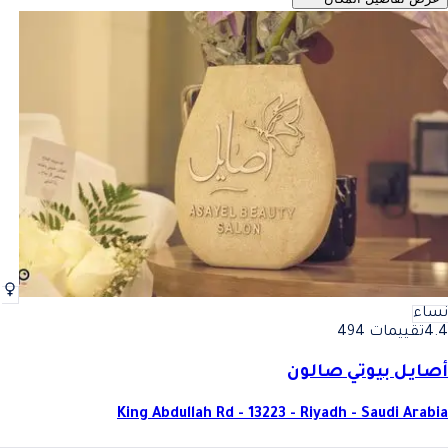
نساء
4.4
تقييمات 494
أصايل بيوتي صالون
King Abdullah Rd - 13223 - Riyadh - Saudi Arabia