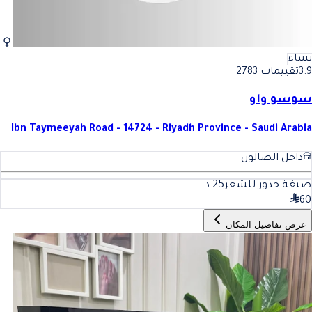
نساء
3.9
تقييمات 2783
سوسو واو
Ibn Taymeeyah Road - 14724 - Riyadh Province - Saudi Arabia
داخل الصالون
صبغة جذور للشعر
25
د
60
عرض تفاصيل المكان