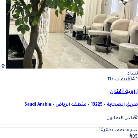
أفضل حلاوة نصف ظهر في الرياض
فضل حلاوة نصف ظهر في الري
نساء
4.1
تقييمات 117
زاوية أفنان
طريق الصحابة - 13225 - منطقة الرياض - Saudi Arabia
داخل الصالون
حلاوة نصف ظهر
10
د
35