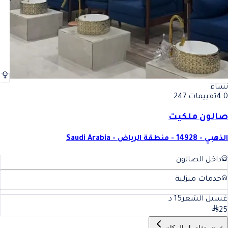
نساء
4.0
تقييمات 247
صالون ملكيت
الذهبي - 14928 - منطقة الرياض - Saudi Arabia
داخل الصالون
خدمات منزلية
غسيل الشعر
15
د
25
عرض تفاصيل المكان