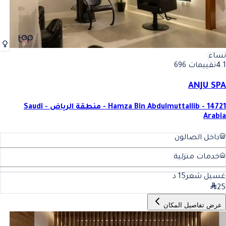
نساء
4.1
تقييمات 696
ANJU SPA
Hamza Bin Abdulmuttallib - 14721 - منطقة الرياض - Saudi
Arabia
داخل الصالون
خدمات منزلية
غسيل شعر
15
د
25
عرض تفاصيل المكان