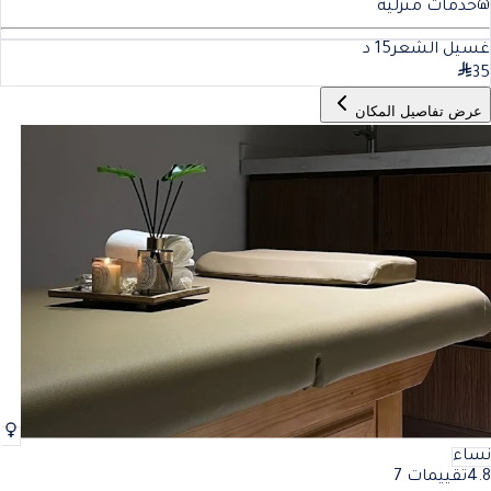
خدمات منزلية
غسيل الشعر
15
د
35
عرض تفاصيل المكان
نساء
4.8
تقييمات 7