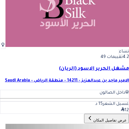
نساء
4.2
تقييمات 49
مشغل الحرير الاسود (الريان)
الامير ماجد بن عبدالعزيز - 14211 - منطقة الرياض - Saudi Arabia
داخل الصالون
غسيل الشعر
15
د
12
عرض تفاصيل المكان