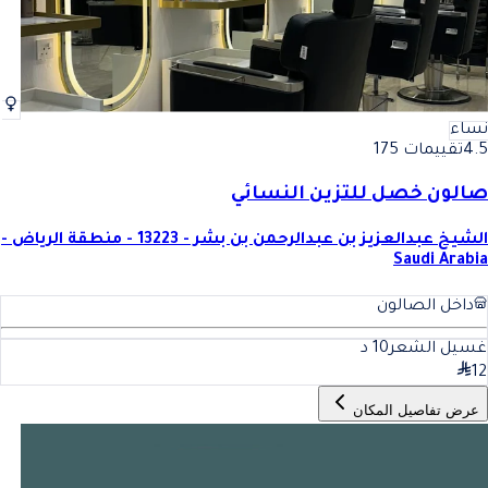
نساء
4.5
تقييمات 175
صالون خصل للتزين النسائي
الشيخ عبدالعزيز بن عبدالرحمن بن بشر - 13223 - منطقة الرياض -
Saudi Arabia
داخل الصالون
غسيل الشعر
10
د
12
عرض تفاصيل المكان