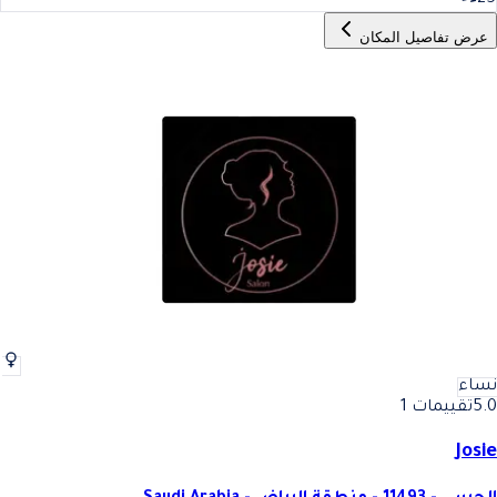
25
عرض تفاصيل المكان
نساء
5.0
تقييمات 1
Josie