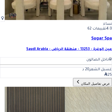
نساء
4.0
تقييمات 62
Sugar Spa
عين الوغرة - 13253 - منطقة الرياض - Saudi Arabia
داخل الصالون
غسيل الشعر
20
د
25
عرض تفاصيل المكان