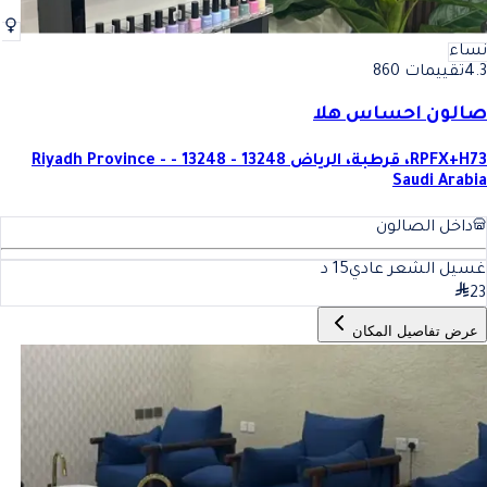
نساء
4.3
تقييمات 860
صالون احساس هلا
RPFX+H73، قرطبة، الرياض 13248 - 13248 - Riyadh Province -
Saudi Arabia
داخل الصالون
غسيل الشعر عادي
15
د
23
عرض تفاصيل المكان