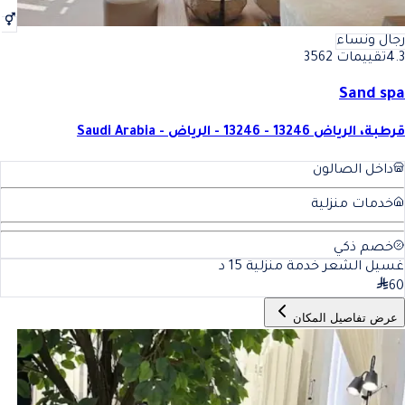
رجال ونساء
4.3
تقييمات 3562
Sand spa
قرطبة، الرياض 13246 - 13246 - الرياض - Saudi Arabia
داخل الصالون
خدمات منزلية
خصم ذكي
غسيل الشعر خدمة منزلية
15
د
60
عرض تفاصيل المكان