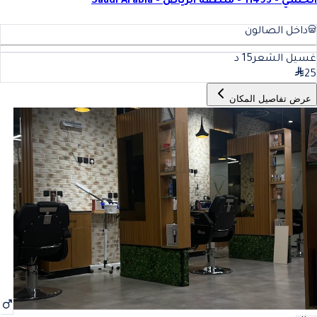
الحسي - 11493 - منطقة الرياض - Saudi Arabia
داخل الصالون
غسيل الشعر
15
د
25
عرض تفاصيل المكان