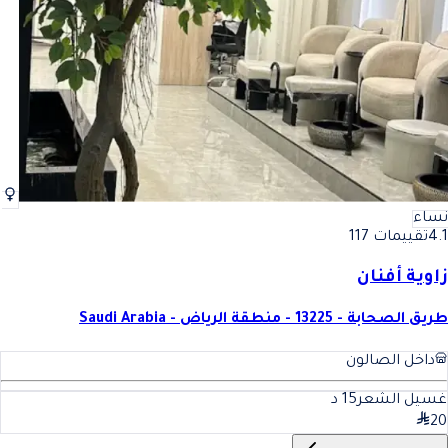
نساء
4.1
تقييمات 117
زاوية أفنان
طريق الصحابة - 13225 - منطقة الرياض - Saudi Arabia
داخل الصالون
غسيل الشعر
15
د
20