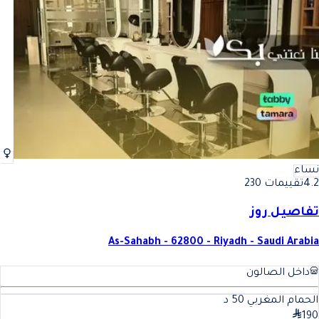
أفضل غسيل الشعر في الرياض
فضل غسيل الشعر في الرياض
نساء
4.2
تقييمات 230
تفاصيل روز
As-Sahabh - 62800 - Riyadh - Saudi Arabia
داخل الصالون
الحمام المغربي
50
د
190