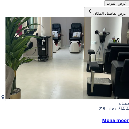
عرض المزيد
عرض تفاصيل المكان
نساء
4.4
تقييمات 218
Mona moor