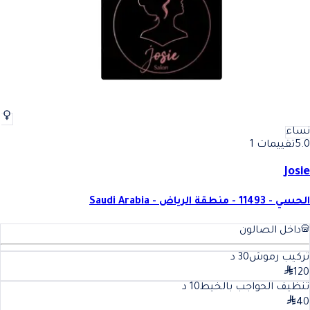
نساء
5.0
تقييمات 1
Josie
الحسي - 11493 - منطقة الرياض - Saudi Arabia
داخل الصالون
تركيب رموش
30
د
120
تنظيف الحواجب بالخيط
10
د
40