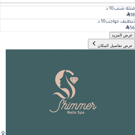
فتلة شنب
10
د
18
تنظيف حواجب
10
د
56
عرض المزيد
عرض تفاصيل المكان