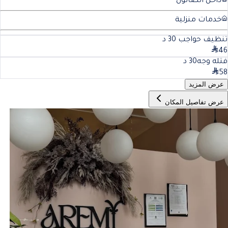
داخل الصالون
خدمات منزلية
تنظيف حواجب
30
د
46
فتله وجه
30
د
58
عرض المزيد
عرض تفاصيل المكان