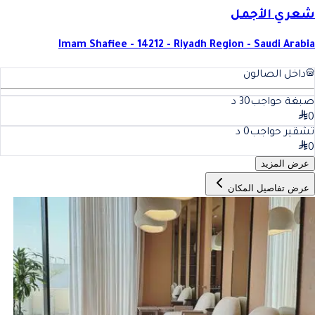
شعري الأجمل
Imam Shafiee - 14212 - Riyadh Region - Saudi Arabia
داخل الصالون
صبغة حواجب
30
د
0
تشقير حواجب
0
د
0
عرض المزيد
عرض تفاصيل المكان