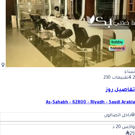
أفضل ازالة الشعر (فتلة , خيط) في الرياض
فضل ازالة الشعر (فتلة , خيط) 
نساء
4.2
تقييمات 230
تفاصيل روز
As-Sahabh - 62800 - Riyadh - Saudi Arabia
داخل الصالون
واكس
20
د
25