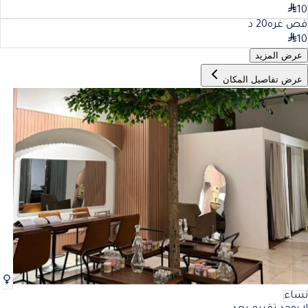
10
قص غره
20
د
10
عرض المزيد
عرض تفاصيل المكان
نساء