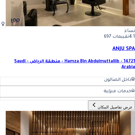
نساء
4.1
تقييمات 697
ANJU SPA
Hamza Bin Abdulmuttallib - 14721 - منطقة الرياض - Saudi
Arabia
داخل الصالون
خدمات منزلية
عرض تفاصيل المكان