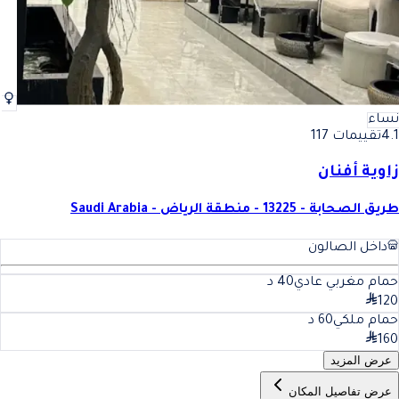
نساء
4.1
تقييمات 117
زاوية أفنان
طريق الصحابة - 13225 - منطقة الرياض - Saudi Arabia
داخل الصالون
حمام مغربي عادي
40
د
120
حمام ملكي
60
د
160
عرض المزيد
عرض تفاصيل المكان