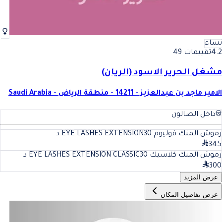
نساء
4.2
تقييمات 49
مشغل الحرير الاسود (الريان)
الامير ماجد بن عبدالعزيز - 14211 - منطقة الرياض - Saudi Arabia
داخل الصالون
رموش المنك فوليوم EYE LASHES EXTENSION
30
د
345
رموش المنك كلاسيك EYE LASHES EXTENSION CLASSIC
30
د
300
عرض المزيد
عرض تفاصيل المكان