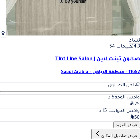
نساء
4.3
تقييمات 64
صالون تينت لاين | Tint Line Salon
11652 - منطقة الرياض - Saudi Arabia
داخل الصالون
واكس الوجه
5
د
25
واكس الحواجب
15
د
50
عرض المزيد
عرض تفاصيل المكان