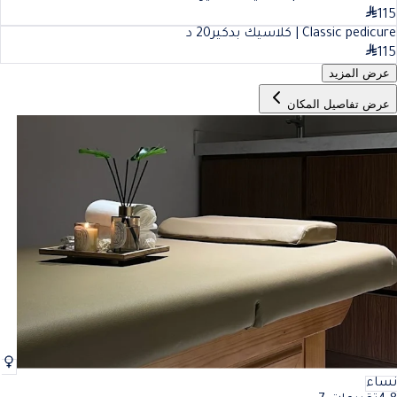
115
Classic pedicure | كلاسيك بدكير
20
د
115
عرض المزيد
عرض تفاصيل المكان
نساء