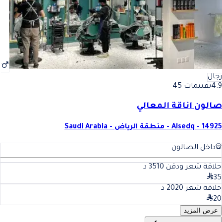
رجال
4.9
تقييمات 45
صالون اناقة المعالي
Alsedq - 14925 - منطقة الرياض - Saudi Arabia
داخل الصالون
حلاقة شعر ودقن 35
10
د
35
حلاقة شعر 20
20
د
20
عرض المزيد