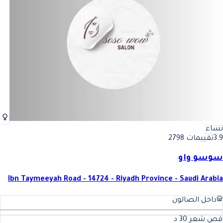
نساء
3.9
تقييمات 2798
سوسو واو
Ibn Taymeeyah Road - 14724 - Riyadh Province - Saudi Arabia
داخل الصالون
قص شعر
30
د