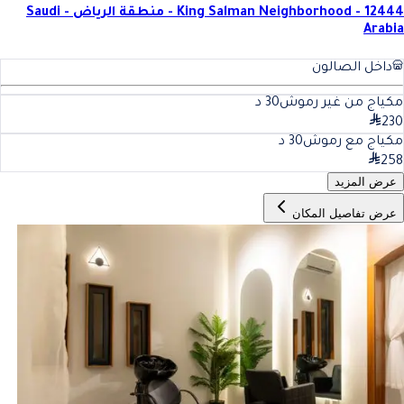
King Salman Neighborhood - 12444 - منطقة الرياض - Saudi
Arabia
داخل الصالون
مكياج من غير رموش
30
د
230
مكياج مع رموش
30
د
258
عرض المزيد
عرض تفاصيل المكان