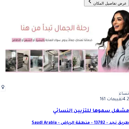
عرض تفاصيل المكان
نساء
4.2
تقييمات 161
مشغل سموها للتزيين النسائي
طريق نجد - 13782 - منطقة الرياض - Saudi Arabia