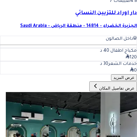
4.8
تقييمات 7
دار اوراد للتزيين النسائي
الجزيرة الخضراء - 14814 - منطقة الرياض - Saudi Arabia
داخل الصالون
مكياج اطفال
40
د
120
خدمات الشعر
30
د
0
عرض المزيد
عرض تفاصيل المكان