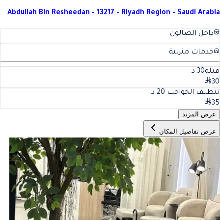
Abdullah Bin Resheedan - 13217 - Riyadh Region - Saudi Arabia
داخل الصالون
خدمات منزلية
فتلة
30
د
30
تنظيف الحواجب
20
د
35
عرض المزيد
عرض تفاصيل المكان