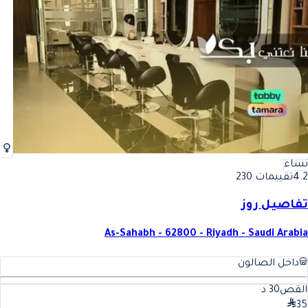
أفضل بروتين للشعر للسيدات في الرياض
فضل بروتين للشعر للسيدات في
نساء
4.2
تقييمات 230
تفاصيل روز
As-Sahabh - 62800 - Riyadh - Saudi Arabia
داخل الصالون
القص
30
د
35