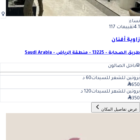
نساء
4.1
تقييمات 117
زاوية أفنان
طريق الصحابة - 13225 - منطقة الرياض - Saudi Arabia
داخل الصالون
بروتين للشعر للسيدات
60
د
650
بروتين للشعر للسيدات
120
د
350
عرض تفاصيل المكان