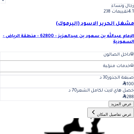
رجال ونساء
4.1
تقييمات 238
مشغل الحرير الاسود (اليرموك)
الإمام عبدالله بن سعود بن عبدالعزيز - 62800 - منطقة الرياض -
السعودية
داخل الصالون
خدمات منزلية
صبغة الجذور
30
د
100
خصل هاي لايت لكامل الشعر
70
د
288
عرض المزيد
عرض تفاصيل المكان