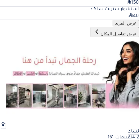
150
استشوار ستريت يبدا
5
د
40
عرض المزيد
عرض تفاصيل المكان
نساء
4.2
تقييمات 161