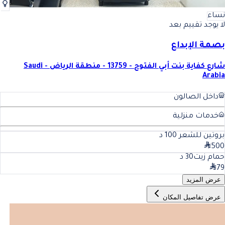
نساء
لا يوجد تقييم بعد
بصمة الإبداع
شارع كفاية بنت أبي الفتوح - 13759 - منطقة الرياض - Saudi
Arabia
داخل الصالون
خدمات منزلية
بروتين للشعر
100
د
500
حمام زيت
30
د
79
عرض المزيد
عرض تفاصيل المكان