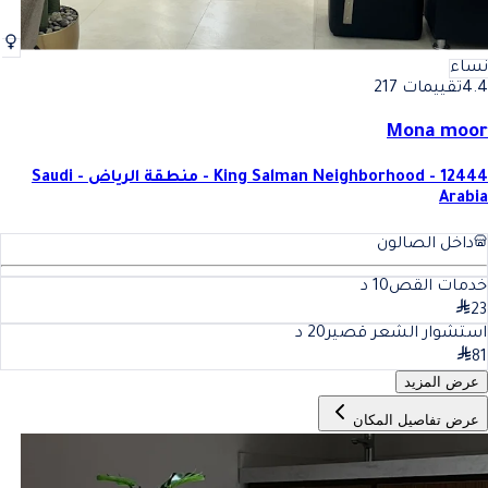
نساء
4.4
تقييمات 217
Mona moor
King Salman Neighborhood - 12444 - منطقة الرياض - Saudi
Arabia
داخل الصالون
خدمات القص
10
د
23
استشوار الشعر قصير
20
د
81
عرض المزيد
عرض تفاصيل المكان