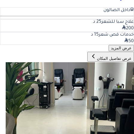
داخل الصالون
علاج سبا للشعر
25
د
200
خدمات قص شعر
15
د
50
عرض المزيد
عرض تفاصيل المكان