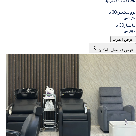
خدمات منزلية
بروبلكس
30
د
375
كافيار
30
د
287
عرض المزيد
عرض تفاصيل المكان