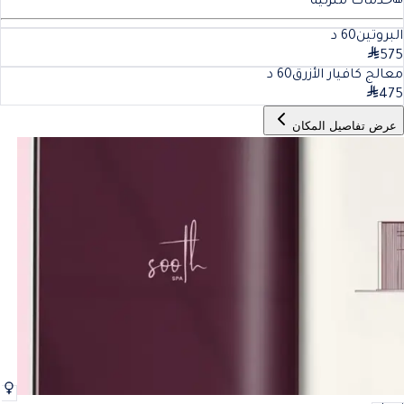
خدمات منزلية
البروتين
60
د
575
معالج كافيار الأزرق
60
د
475
عرض تفاصيل المكان