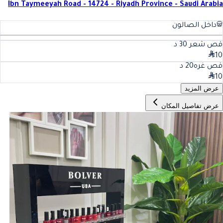
Ibn Taymeeyah Road - 14724 - Riyadh Province - Saudi Arabia
داخل الصالون
قص شعر
30
د
10
قص غره
20
د
10
عرض المزيد
عرض تفاصيل المكان