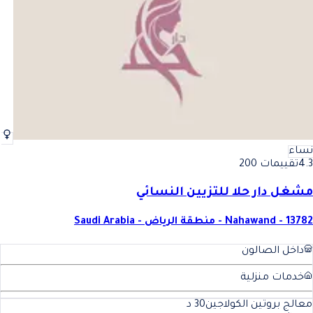
نساء
4.3
تقييمات 200
مشغل دار حلا للتزيين النسائي
Nahawand - 13782 - منطقة الرياض - Saudi Arabia
داخل الصالون
خدمات منزلية
معالج بروتين الكولاجين
30
د