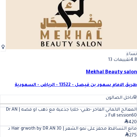
نساء
4.8
تقييمات 13
Mekhal Beauty salon
طريق الامام سعود بن فيصل - 13522 - الرياض - السعودية
داخل الصالون
المعالج الالماني الفاخر -طبي- خلايا جذعية مع ذهب او فضه | Dr.AN
60
Full session
د
420
مانع التساقط محفز على نمو الشعر | Hair grwoth by DR.AN
30
د
275