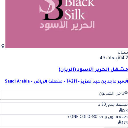
نساء
4.2
تقييمات 49
مشغل الحرير الاسود (الريان)
الامير ماجد بن عبدالعزيز - 14211 - منطقة الرياض - Saudi Arabia
داخل الصالون
صبغة جذور
30
د
58
صبغة لون واحد ONE COLOR
30
د
173