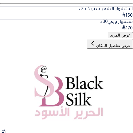
استشوار الشعر ستريت
25
د
150
سشوار ويفي
30
د
170
عرض المزيد
عرض تفاصيل المكان