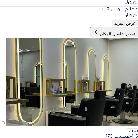
575
معالج بروتين
30
د
575
عرض المزيد
عرض تفاصيل المكان
نساء
4.5
تقييمات 175