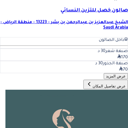
صالون خصل للتزين النسائي
الشيخ عبدالعزيز بن عبدالرحمن بن بشر - 13223 - منطقة الرياض -
Saudi Arabia
داخل الصالون
صبغة شعر
30
د
170
صبغة الجذور
30
د
70
عرض المزيد
عرض تفاصيل المكان