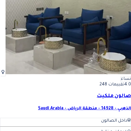
نساء
4.0
تقييمات 248
صالون ملكيت
الذهبي - 14928 - منطقة الرياض - Saudi Arabia
داخل الصالون