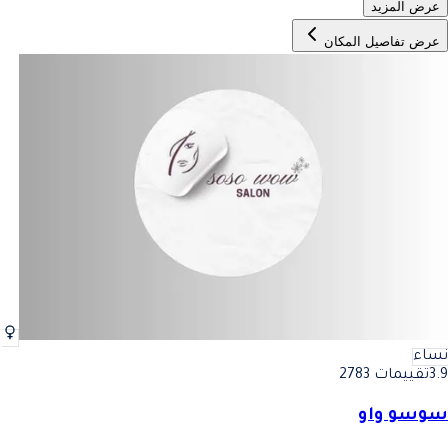
عرض المزيد
عرض تفاصيل المكان
نساء
3.9
تقييمات 2783
سوسو واو