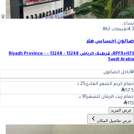
نساء
4.3
تقييمات 862
صالون احساس هلا
RPFX+H73، قرطبة، الرياض 13248 - 13248 - Riyadh Province -
Saudi Arabia
داخل الصالون
حمام كريم الشعر العادي
25
د
57.5
حمام زيت الارقان للشعر
30
د
115
عرض المزيد
عرض تفاصيل المكان