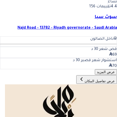
نساء
4.4
تقييمات 156
سوث سبا
Najd Road - 13782 - Riyadh governorate - Saudi Arabia
داخل الصالون
قص شعر
30
د
69
استشوار شعر قصير
30
د
70
عرض المزيد
عرض تفاصيل المكان