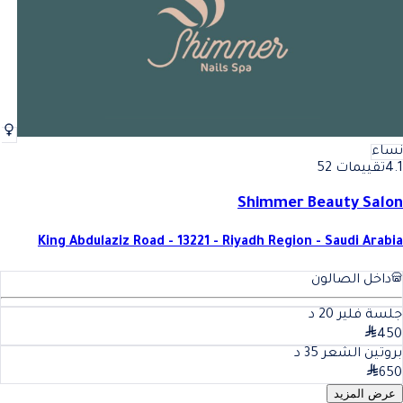
نساء
4.1
تقييمات 52
Shimmer Beauty Salon
King Abdulaziz Road - 13221 - Riyadh Region - Saudi Arabia
داخل الصالون
جلسة فلير
20
د
450
بروتين الشعر
35
د
650
عرض المزيد