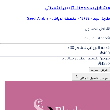
مشغل سموها للتزيين النسائي
طريق نجد - 13782 - منطقة الرياض - Saudi Arabia
داخل الصالون
خدمات منزلية
خدمة البروتين للشعر
30
د
400
بروتين للشعر الطويل جدا
30
د
1550
عرض المزيد
عرض تفاصيل المكان