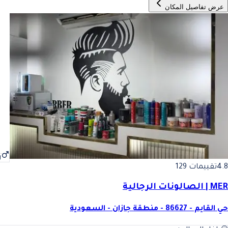
عرض تفاصيل المكان
ر
4.8
تقييمات 129
MER | الصالونات الرجالية
حي القايم - 86627 - منطقة جازان - السعودية