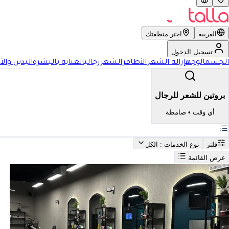
العربية
اختر منطقتك
تسجيل الدخول
الجسم
الوجه
إزالة الشعر
الأظافر
الشعر
رجالي
العناية بالبشرة
اليدين والأ
بروتين للشعر للرجال
أي وقت
•
صامطة
فلتر
نوع الخدمات
: الكل
عرض القائمة
بحث
أفضل بروتين للشعر للرجال في صامطة
فضل بروتين للشعر للرجال في 