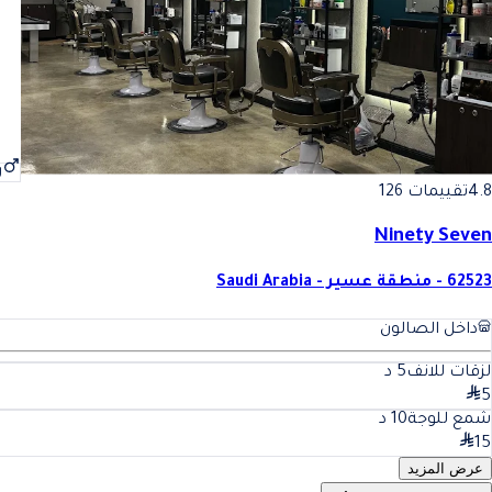
ر
4.8
تقييمات 126
Ninety Seven
62523 - منطقة عسير - Saudi Arabia
داخل الصالون
لزقات للانف
5
د
5
شمع للوجة
10
د
15
عرض المزيد