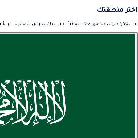
اختر منطقتك
لم نتمكن من تحديد موقعك تلقائياً. اختر بلدك لعرض الصالونات والأس