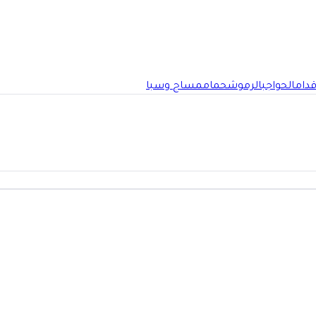
قدام
الحواجب
الرموش
حمام
مساج وسبا
صامطة