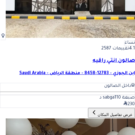
نساء
4.1
تقييمات 2587
صالون انتي راقيه
ابن الجوزي - 12783-8458 - منطقة الرياض - Saudi Arabia
داخل الصالون
صبغة sabga
110
د
230
عرض تفاصيل المكان