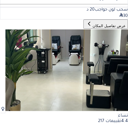
سحب لون حواجب
20
د
30
عرض تفاصيل المكان
نساء
4.4
تقييمات 217