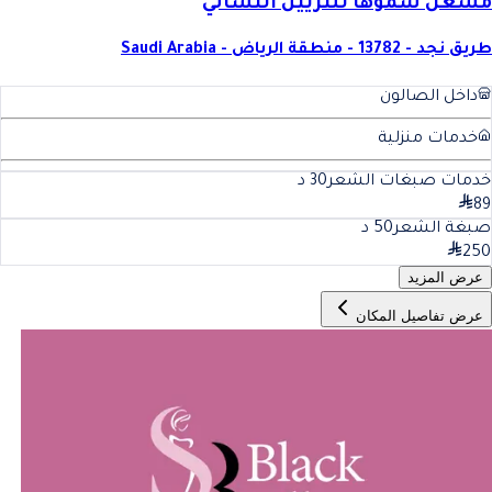
مشغل سموها للتزيين النسائي
طريق نجد - 13782 - منطقة الرياض - Saudi Arabia
داخل الصالون
خدمات منزلية
خدمات صبغات الشعر
30
د
89
صبغة الشعر
50
د
250
عرض المزيد
عرض تفاصيل المكان