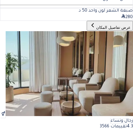
صبغة الشعر لون واحد
50
د
280
عرض تفاصيل المكان
رجال ونساء
4.3
تقييمات 3566