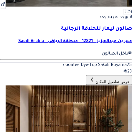
رجال
لا يوجد تقييم بعد
صالون ليمار للحلاقة الرجالية
عمر بن عبدالعزيز - 12821 - منطقة الرياض - Saudi Arabia
داخل الصالون
25
Goatee Dye-Top Sakalı Boyama
د
23
عرض تفاصيل المكان