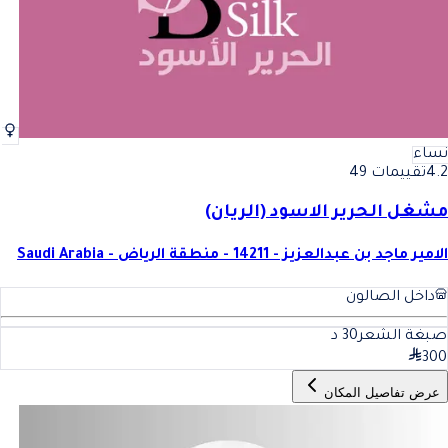
نساء
4.2
تقييمات 49
مشغل الحرير الاسود (الريان)
الامير ماجد بن عبدالعزيز - 14211 - منطقة الرياض - Saudi Arabia
داخل الصالون
صبغة الشعر
30
د
300
عرض تفاصيل المكان