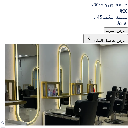
صبغة لون واحد
30
د
20
صبغة الشعر
45
د
350
عرض المزيد
عرض تفاصيل المكان