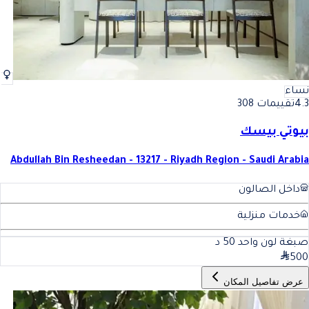
نساء
4.3
تقييمات 308
بيوتي بيسك
Abdullah Bin Resheedan - 13217 - Riyadh Region - Saudi Arabia
داخل الصالون
خدمات منزلية
صبغة لون واحد
50
د
500
عرض تفاصيل المكان