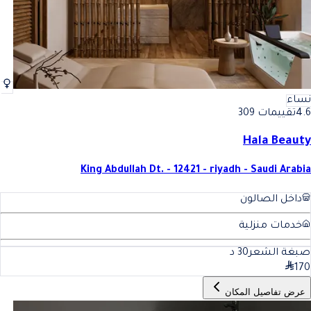
نساء
4.6
تقييمات 309
Hala Beauty
King Abdullah Dt. - 12421 - riyadh - Saudi Arabia
داخل الصالون
خدمات منزلية
صبغة الشعر
30
د
170
عرض تفاصيل المكان