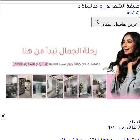
صبغة الشعر لون واحد تبدا
5
د
250
عرض تفاصيل المكان
نساء
4.2
تقييمات 161