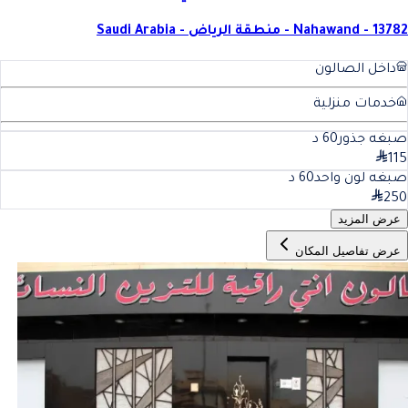
Nahawand - 13782 - منطقة الرياض - Saudi Arabia
داخل الصالون
خدمات منزلية
صبغه جذور
60
د
115
صبغه لون واحد
60
د
250
عرض المزيد
عرض تفاصيل المكان