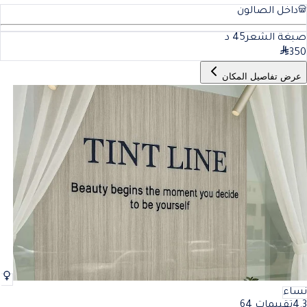
داخل الصالون
صبغة الشعر
45
د
350
عرض تفاصيل المكان
نساء
4.3
تقييمات 64