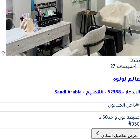
نساء
4.1
تقييمات 27
عالم لولوة
الازدهار - 52388 - القصيم - Saudi Arabia
داخل الصالون
صبغة لون واحد
60
د
350
عرض تفاصيل المكان