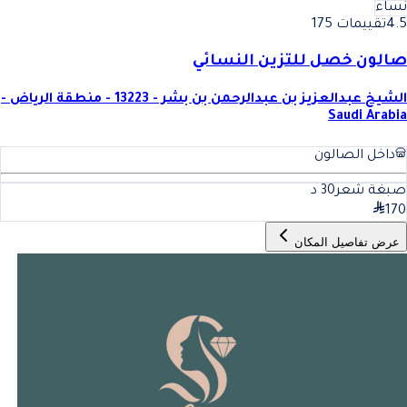
نساء
4.5
تقييمات 175
صالون خصل للتزين النسائي
الشيخ عبدالعزيز بن عبدالرحمن بن بشر - 13223 - منطقة الرياض -
Saudi Arabia
داخل الصالون
صبغة شعر
30
د
170
عرض تفاصيل المكان