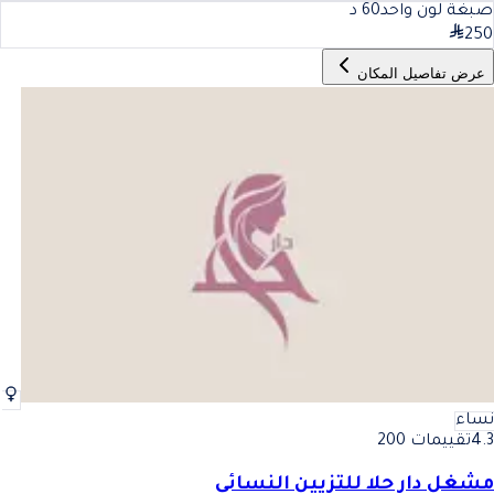
صبغة لون واحد
60
د
250
عرض تفاصيل المكان
نساء
4.3
تقييمات 200
مشغل دار حلا للتزيين النسائي