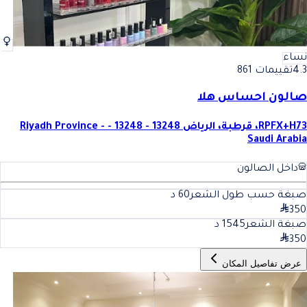
نساء
4.3
تقييمات 861
صالون احساس هلا
RPFX+H73، قرطبة، الرياض 13248 - 13248 - Riyadh Province -
Saudi Arabia
داخل الصالون
صبغة حسب طول الشعر
60
د
350
صبغة الشعر15
45
د
350
عرض تفاصيل المكان