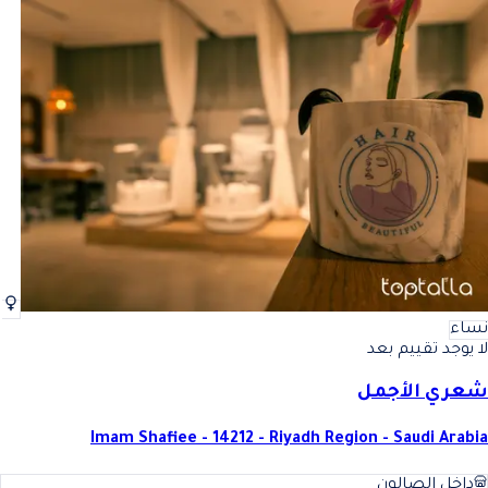
نساء
لا يوجد تقييم بعد
شعري الأجمل
Imam Shafiee - 14212 - Riyadh Region - Saudi Arabia
داخل الصالون