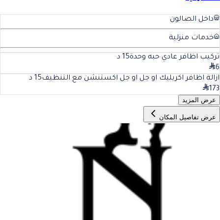
داخل الصالون
خدمات منزلية
تركيب اظافر عادي حبه وحدة
15
د
6
ازالة اظافر اكريليك او جل او جل اكستنشن مع التنظيف
15
د
173
عرض المزيد
عرض تفاصيل المكان