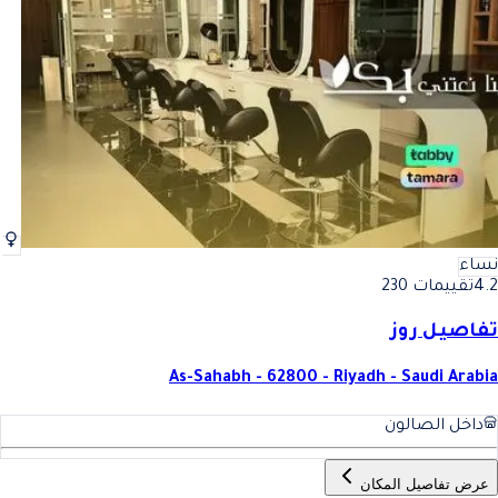
أفضل تركيب اظافر جل في الرياض
فضل تركيب اظافر جل في الريا
نساء
4.2
تقييمات 230
تفاصيل روز
As-Sahabh - 62800 - Riyadh - Saudi Arabia
داخل الصالون
عرض تفاصيل المكان