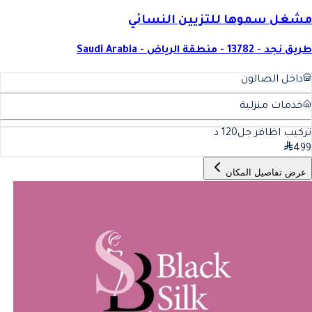
مشغل سموها للتزيين النسائي
طريق نجد - 13782 - منطقة الرياض - Saudi Arabia
داخل الصالون
خدمات منزلية
تركيب اظافر جل
120
د
499
عرض تفاصيل المكان