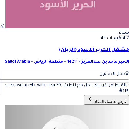
نساء
4.2
تقييمات 49
مشغل الحرير الاسود (الريان)
الامير ماجد بن عبدالعزيز - 14211 - منطقة الرياض - Saudi Arabia
داخل الصالون
ازالة اظافر اكريليك - جل مع تنظيف remove acrylic with clean
30
د
115
عرض تفاصيل المكان