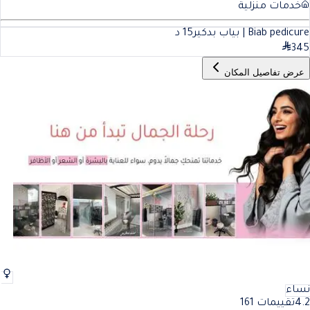
خدمات منزلية
Biab pedicure | بياب بدكير
15
د
345
عرض تفاصيل المكان
نساء
4.2
تقييمات 161