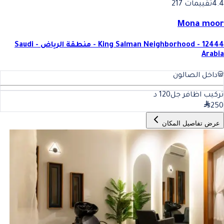
4.4
تقييمات 217
Mona moor
King Salman Neighborhood - 12444 - منطقة الرياض - Saudi
Arabia
داخل الصالون
تركيب اظافر جل
120
د
250
عرض تفاصيل المكان