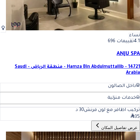
نساء
4.1
تقييمات 696
ANJU SPA
Hamza Bin Abdulmuttallib - 14721 - منطقة الرياض - Saudi
Arabia
داخل الصالون
خدمات منزلية
تركيب اظافر مع لون فرنش
30
د
35
عرض تفاصيل المكان