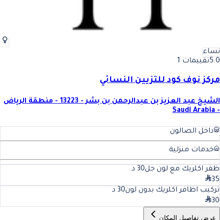
نساء
5.0
تقييمات 1
مركز نوف كود للتزيين النسائي
الشيخ عبد العزيز بن عبدالرحمن بن بشر - 13223 - منطقة الرياض
- Saudi Arabia
داخل الصالون
خدمات منزلية
ظفر اكلريك مع لون جل
30
د
35
تركيب اظافر اكلريك بدون لون
30
د
30
عرض تفاصيل المكان