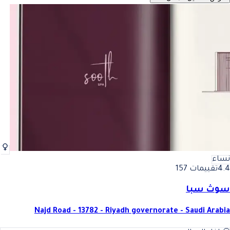
نساء
4.4
تقييمات 157
سوث سبا
Najd Road - 13782 - Riyadh governorate - Saudi Arabia