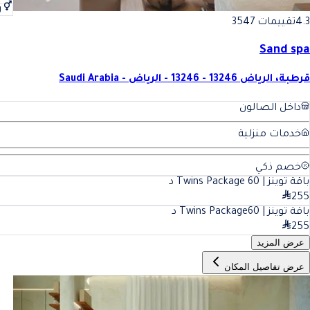
ر
4.3
تقييمات 3547
Sand spa
قرطبة، الرياض 13246 - 13246 - الرياض - Saudi Arabia
داخل الصالون
خدمات منزلية
خصم ذكي
باقة توينز | Twins Package
60
د
255
باقة توينز | Twins Package
60
د
255
عرض المزيد
عرض تفاصيل المكان