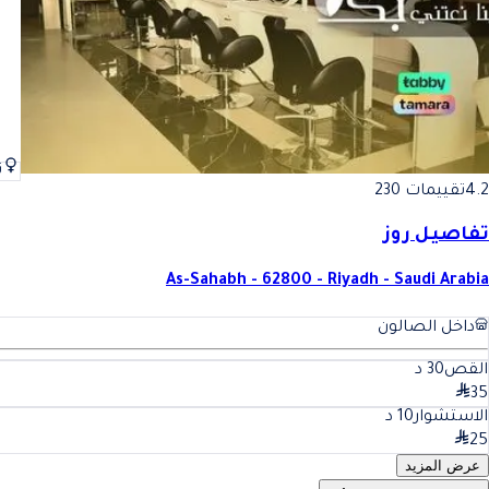
ن
4.2
تقييمات 230
تفاصيل روز
As-Sahabh - 62800 - Riyadh - Saudi Arabia
داخل الصالون
القص
30
د
35
الاستشوار
10
د
25
عرض المزيد