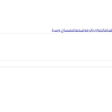
قدام
الحواجب
الرموش
حمام
مساج وسبا