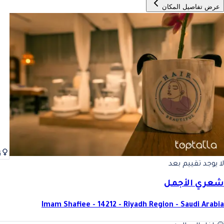
عرض تفاصيل المكان
ن
لا يوجد تقييم بعد
شعري الأجمل
Imam Shafiee - 14212 - Riyadh Region - Saudi Arabia