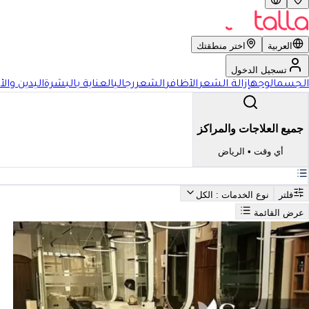
العربية
اختر منطقتك
تسجيل الدخول
الجسم
الوجه
إزالة الشعر
الأظافر
الشعر
رجالي
العناية بالبشرة
اليدين والأ
جميع العلاجات والمراكز
أي وقت
•
الرياض
فلتر
نوع الخدمات
: الكل
عرض القائمة
بحث
أفضل الرموش في الرياض
فضل الرموش في الرياض