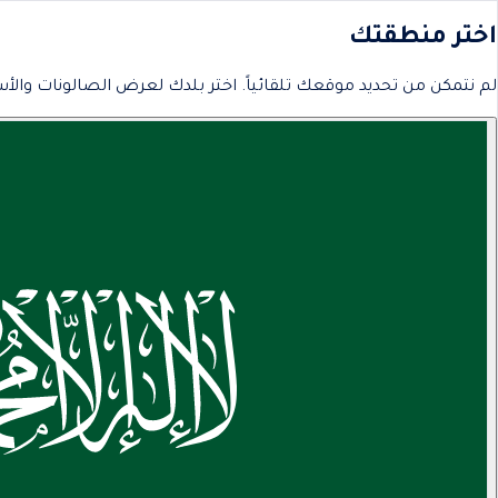
اختر منطقتك
لم نتمكن من تحديد موقعك تلقائياً. اختر بلدك لعرض الصالونات والأس