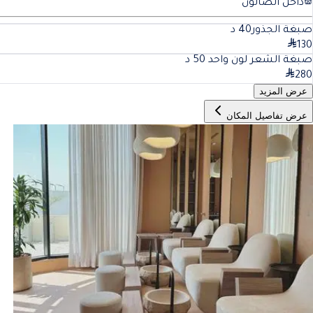
داخل الصالون
صبغة الجذور
40
د
130
صبغة الشعر لون واحد
50
د
280
عرض المزيد
عرض تفاصيل المكان