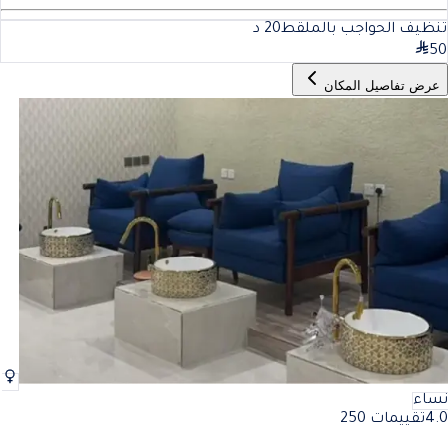
تنظيف الحواجب بالملقط
20
د
50
عرض تفاصيل المكان
نساء
4.0
تقييمات 250