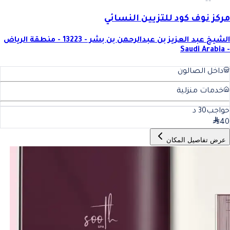
مركز نوف كود للتزيين النسائي
الشيخ عبد العزيز بن عبدالرحمن بن بشر - 13223 - منطقة الرياض
- Saudi Arabia
داخل الصالون
خدمات منزلية
حواجب
30
د
40
عرض تفاصيل المكان