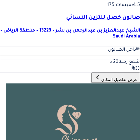
4.5
تقييمات 175
صالون خصل للتزين النسائي
الشيخ عبدالعزيز بن عبدالرحمن بن بشر - 13223 - منطقة الرياض -
Saudi Arabia
داخل الصالون
شمع رقبه
20
د
33
عرض تفاصيل المكان