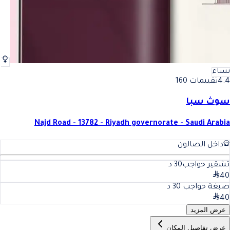
نساء
4.4
تقييمات 160
سوث سبا
Najd Road - 13782 - Riyadh governorate - Saudi Arabia
داخل الصالون
تشقير حواجب
30
د
40
صبغة حواجب
30
د
40
عرض المزيد
عرض تفاصيل المكان