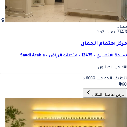
نساء
4.3
تقييمات 252
مركز اهتمام الجمال
سلمة الانصاري - 12475 - منطقة الرياض - Saudi Arabia
داخل الصالون
تنظيف الحواجب 60
30
د
60
عرض تفاصيل المكان