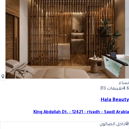
نساء
4.6
تقييمات 313
Hala Beauty
King Abdullah Dt. - 12421 - riyadh - Saudi Arabia
داخل الصالون