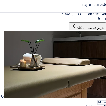
خدمات منزلية
Biab removal | بياب ازالة
30
د
180
عرض تفاصيل المكان
نساء