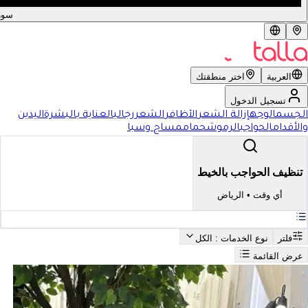
سور
العربية
اختر منطقتك
تسجيل الدخول
الجسم
الوجه
إزالة الشعر
الأظافر
الشعر
رجالي
العناية بالبشرة
اليدين
والأقدام
الحواجب
الرموش
حمام
مساج وسبا
تنظيف الحواجب بالخيط
أي وقت
•
الرياض
فلتر
نوع الخدمات
: الكل
عرض القائمة
بحث