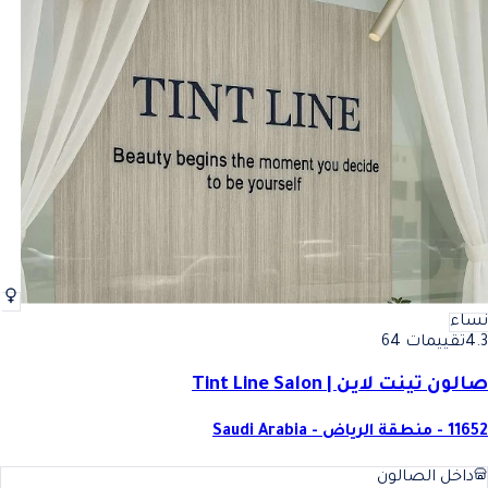
نساء
4.3
تقييمات 64
صالون تينت لاين | Tint Line Salon
11652 - منطقة الرياض - Saudi Arabia
داخل الصالون