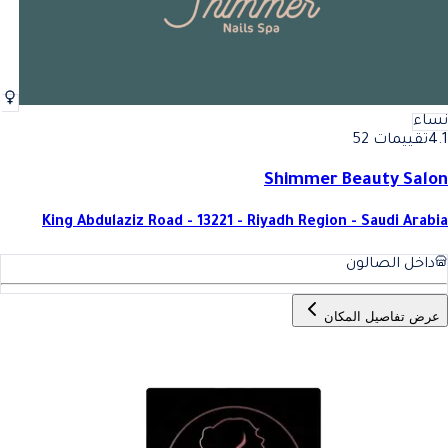
نساء
4.1
تقييمات 52
Shimmer Beauty Salon
King Abdulaziz Road - 13221 - Riyadh Region - Saudi Arabia
داخل الصالون
عرض تفاصيل المكان