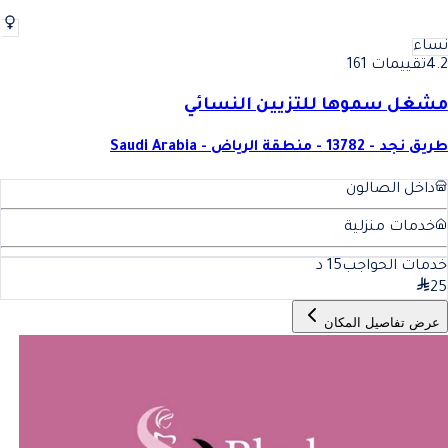
نساء
4.2
تقييمات 161
مشغل سموها للتزيين النسائي
طريق نجد - 13782 - منطقة الرياض - Saudi Arabia
داخل الصالون
خدمات منزلية
خدمات الحواجب
15
د
25
عرض تفاصيل المكان