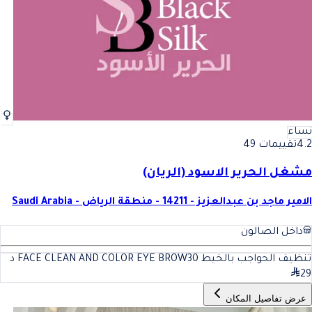
نساء
4.2
تقييمات 49
مشغل الحرير الاسود (الريان)
الامير ماجد بن عبدالعزيز - 14211 - منطقة الرياض - Saudi Arabia
داخل الصالون
تنظيف الحواجب بالخيط FACE CLEAN AND COLOR EYE BROW
30
د
29
عرض تفاصيل المكان